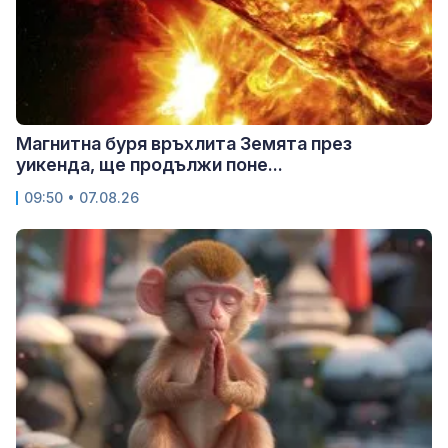
Магнитна буря връхлита Земята през
уикенда, ще продължи поне...
09:50 • 07.08.26