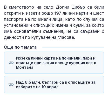
В кметството на село Долни Цибър са били
открити и иззети общо 197 лични карти и шест
паспорта на починали лица, като по случая са
установени и списъци с имена и суми, за които
има основателни съмнения, че са свързани с
дейности по купуване на гласове.
Още по темата
Иззеха лични карти на починали, пари и
списъци при акция срещу купения вот в
Монтана
Над 6,5 млн. българи са в списъците за
изборите на 19 април