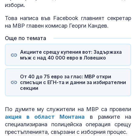
избори
.
Това написа във Facebook главният секретар
на МВР главен комисар Георги Кандев.
Още по темата
Акциите срещу купения вот: Задържаха
мъж с над 40 000 евро в Ловешко
От 40 до 75 евро за глас: МВР откри
списъци с ЕГН-та и данни за избирателни
секции
По думите му служители на МВР са провели
акция в област Монтана
в рамките на
специализирана полицейска операция срещу
престъпленията, свързани с изборния процес.