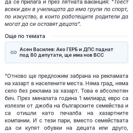
да се прилага и през лятната ваканция: "
Тоест
всеки ден в училищата да има групи по спорт,
по изкуство, в които работещите родители да
могат да си оставят децата".
Още по темата
Асен Василев: Ако ГЕРБ и ДПС паднат
под 80 депутати, ще има нов ВСС
"Отново ще предложим забрана на рекламата
на хазарт в населените места. Няма град, няма
село без реклама за хазарт. Това е абсолютен
бич. През миналата година 1 милиард евро са
излезли от джоба на българските семейства и
са отишли като печалба на хазартните
компании. И с тези пари, вместо семействата
да си купят обувки на децата или друго,