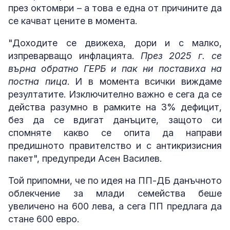
през октомври – а това е една от причините да
се качват цените в момента.
"Доходите се движеха, дори и с малко,
изпреварващо инфлацията.
През 2025 г. се
върна обратно ГЕРБ и пак ни поставиха на
постна пица
. И в момента всички виждаме
резултатите. Изключително важно е сега да се
действа разумно в рамките на 3% дефицит,
без да се вдигат данъците, защото си
спомняте какво се опита да направи
предишното правителство и с антикризисния
пакет", предупреди Асен Василев.
Той припомни, че по идея на ПП-ДБ данъчното
облекчение за млади семейства беше
увеличено на 600 лева, а сега ПП предлага да
стане 600 евро.