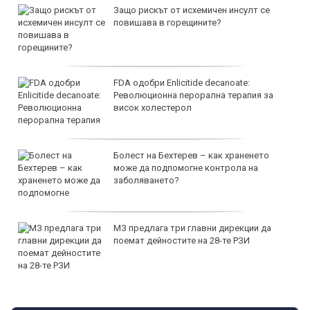
Защо рискът от исхемичен инсулт се
повишава в горещините?
FDA одобри Еnlicitide decanoate:
Революционна перорална терапия за
висок холестерол
Болест на Бехтерев – как храненето
може да подпомогне контрола на
заболяването?
МЗ предлага три главни дирекции да
поемат дейностите на 28-те РЗИ