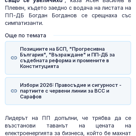
също се увеличиха
", каза Асен Василев в
Плевен, където заедно с водача на листата на
ПП-ДБ Богдан Богданов се срещнаха със
симпатизанти.
Още по темата
Позициите на БСП, "Прогресивна
България", "Възраждане" и ПП-ДБ за
съдебната реформа и промените в
Конституцията
Избори 2026: Правосъдие и сигурност -
партиите с червени линии за ВСС и
Сарафов
Лидерът на ПП допълни, че трябва да се
възстанови таванът на цената на
електроенергията за бизнеса, който бе махнат