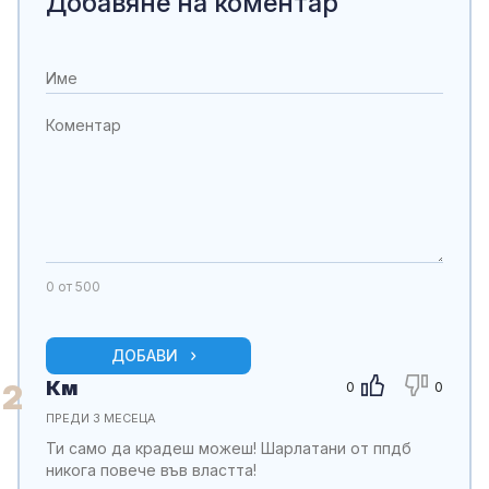
Добавяне на коментар
0
от 500
ДОБАВИ
Км
2
0
0
ПРЕДИ 3 МЕСЕЦА
Ти само да крадеш можеш! Шарлатани от ппдб
никога повече във властта!