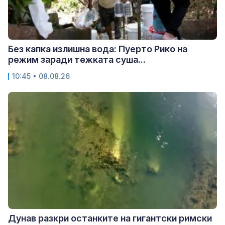
Без капка излишна вода: Пуерто Рико на
режим заради тежката суша...
10:45 • 08.08.26
Дунав разкри останките на гигантски римски