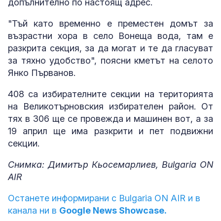
допълнително по настоящ адрес.
"Тъй като временно е преместен домът за
възрастни хора в село Вонеща вода, там е
разкрита секция, за да могат и те да гласуват
за тяхно удобство", поясни кметът на селото
Янко Първанов.
408 са избирателните секции на територията
на Великотърновския избирателен район. От
тях в 306 ще се провежда и машинен вот, а за
19 април ще има разкрити и пет подвижни
секции.
Снимка: Димитър Кьосемарлиев, Bulgaria ON
AIR
Останете информирани с Bulgaria ON AIR и в
канала ни в
Google News Showcase.