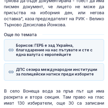
трябва да бъде документирана - тоест да има
писмен документ, че лицето не може да
присъства на изборния ден, или негова
оставка", каза председателят на РИК - Велико
Търново Десислава Йонкова.
Още по темата
Борисов: ГЕРБ е зад Украйна,
благодарение на нас пътувате и сте с
една валута с европейците
ДПС сезира международни институции
за полицейски натиск преди изборите
В село Вонеща вода за пръв път ще има
разкрита и втора секция. Там право на глас
имат 130 избиратели, още 30 са записани