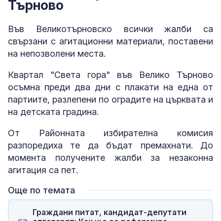
Търново
Във Великотърновско всички жалби са
свързани с агитационни материали, поставени
на непозволени места.
Квартал "Света гора" във Велико Търново
осъмна преди два дни с плакати на една от
партиите, разлепени по оградите на църквата и
на детската градина.
От Районната избирателна комисия
разпоредиха те да бъдат премахнати. До
момента получените жалби за незаконна
агитация са пет.
Още по темата
Граждани питат, кандидат-депутати