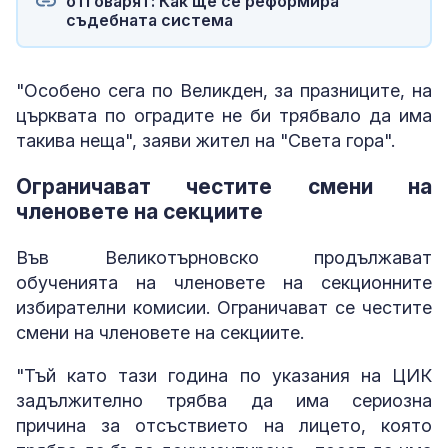
отговарят: Как ще се реформира
съдебната система
"Особено сега по Великден, за празниците, на
църквата по оградите не би трябвало да има
такива неща", заяви жител на "Света гора".
Ограничават честите смени на
членовете на секциите
Във Великотърновско продължават
обученията на членовете на секционните
избирателни комисии. Ограничават се честите
смени на членовете на секциите.
"Тъй като тази година по указания на ЦИК
задължително трябва да има сериозна
причина за отсъствието на лицето, която