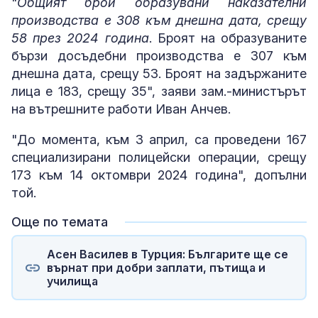
"
Общият брой образувани наказателни
производства е 308 към днешна дата, срещу
58 през 2024 година
. Броят на образуваните
бързи досъдебни производства е 307 към
днешна дата, срещу 53. Броят на задържаните
лица е 183, срещу 35", заяви зам.-министърът
на вътрешните работи Иван Анчев.
"До момента, към 3 април, са проведени 167
специализирани полицейски операции, срещу
173 към 14 октомври 2024 година", допълни
той.
Още по темата
Асен Василев в Турция: Българите ще се
върнат при добри заплати, пътища и
училища