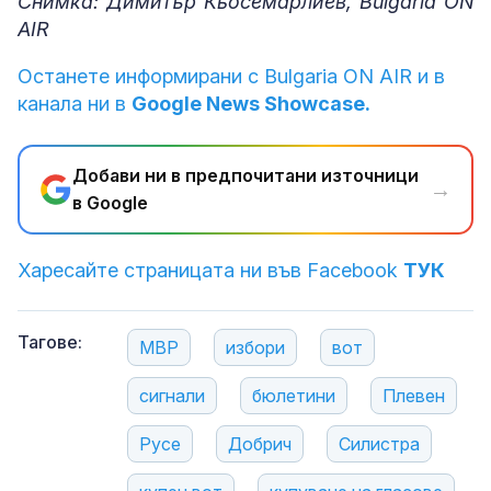
Снимка: Димитър Кьосемарлиев, Bulgaria ON
AIR
Останете информирани с Bulgaria ON AIR и в
канала ни в
Google News Showcase.
Добави ни в предпочитани източници
→
в Google
Харесайте страницата ни във Facebook
ТУК
Тагове:
МВР
избори
вот
сигнали
бюлетини
Плевен
Русе
Добрич
Силистра