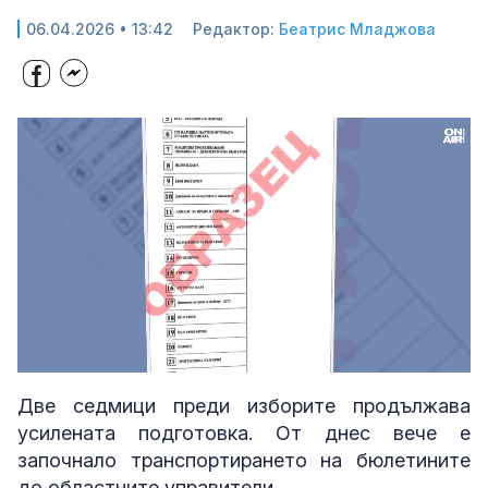
06.04.2026 • 13:42
Редактор:
Беатрис Младжова
Loaded
:
Unmute
39.19%
Две седмици преди изборите продължава
усилената подготовка. От днес вече е
започнало транспортирането на бюлетините
до областните управители.