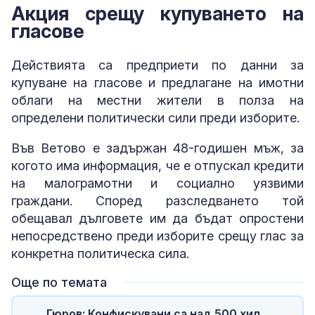
Акция срещу купуването на
гласове
Действията са предприети по данни за
купуване на гласове и предлагане на имотни
облаги на местни жители в полза на
определени политически сили преди изборите.
Във Ветово е задържан 48-годишен мъж, за
когото има информация, че е отпускал кредити
на малограмотни и социално уязвими
граждани. Според разследването той
обещавал дълговете им да бъдат опростени
непосредствено преди изборите срещу глас за
конкретна политическа сила.
Още по темата
Гюров: Конфискувани са над 500 хил.