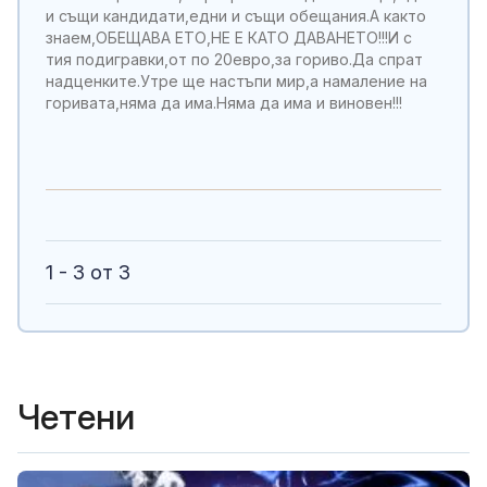
и същи кандидати,едни и същи обещания.А както
знаем,ОБЕЩАВА ЕТО,НЕ Е КАТО ДАВАНЕТО!!!И с
тия подигравки,от по 20евро,за гориво.Да спрат
надценките.Утре ще настъпи мир,а намаление на
горивата,няма да има.Няма да има и виновен!!!
1 - 3 от 3
Четени