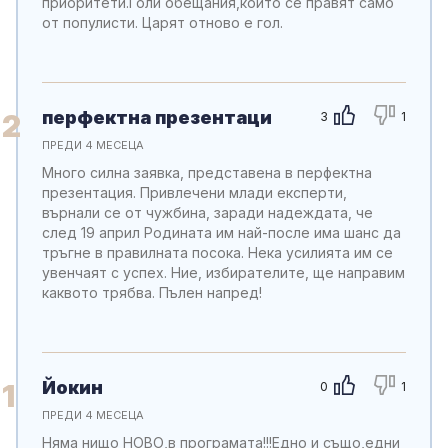
приоритети.Голи обещания,които се правят само
от популисти. Царят отново е гол.
перфектна презентаци
2
3
1
ПРЕДИ 4 МЕСЕЦА
Много силна заявка, представена в перфектна
презентация. Привлечени млади експерти,
върнали се от чужбина, заради надеждата, че
след 19 април Родината им най-после има шанс да
тръгне в правилната посока. Нека усилията им се
увенчаят с успех. Ние, избирателите, ще направим
каквото трябва. Пълен напред!
Йокин
1
0
1
ПРЕДИ 4 МЕСЕЦА
Няма нищо НОВО,в програмата!!!Едно и също,едни