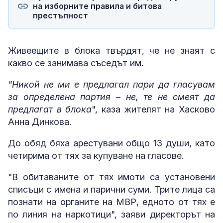
на изборните правила и битова
престъпност
Живеещите в блока твърдят, че не знаят с
какво се занимава съседът им.
"Никой не ми е предлагал пари да гласувам
за определена партия – не, те не смеят да
предлагат в блока
", каза жителят на Хасково
Анна Динкова.
До обяд бяха арестувани общо 13 души, като
четирима от тях за купуване на гласове.
"В обитаваните от тях имоти са установени
списъци с имена и парични суми. Трите лица са
познати на органите на МВР, едното от тях е
по линия на наркотици", заяви директорът на