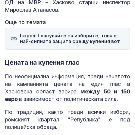
ОД на МВР – Хасково старши инспектор
Мирослав Атанасов.
Още по темата
Гюров: Гласувайте на изборите, това е
най-силната защита срещу купения вот
Цената на купения глас
По неофициална информация, преди началото
на кампанията цената на един глас в
Хасковска област варира
между 50 и 150
евро
в зависимост от политическата сила.
По традиция, както преди всички избори,
ромският квартал "Република" е под
полицейска обсада.