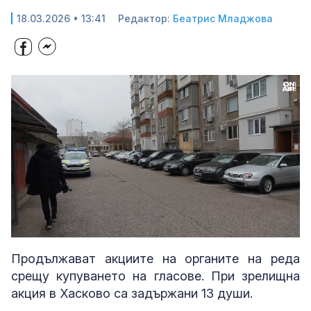
18.03.2026 • 13:41
Редактор:
Беатрис Младжова
Loaded
:
Unmute
39.24%
Продължават акциите на органите на реда
срещу купуването на гласове. При зрелищна
акция в Хасково са задържани 13 души.