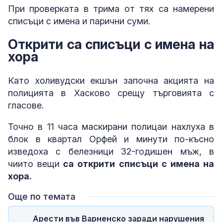
При проверката в трима от тях са намерени
списъци с имена и парични суми.
Открити са списъци с имена на
хора
Като холивудски екшън започна акцията на
полицията в Хасково срещу търговията с
гласове.
Точно в 11 часа маскирани полицаи нахлуха в
блок в квартал Орфей и минути по-късно
изведоха с белезници 32-годишен мъж, в
чиито вещи
са открити списъци с имена на
хора.
Още по темата
Арести във Варненско заради нарушения