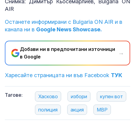
Снимка: Димитър Кьосемарлиев, Bulgaria ON
AIR
Останете информирани с Bulgaria ON AIR и в
канала ни в
Google News Showcase.
Добави ни в предпочитани източници
→
в Google
Харесайте страницата ни във Facebook
ТУК
Тагове:
Хасково
избори
купен вот
полиция
акция
МВР