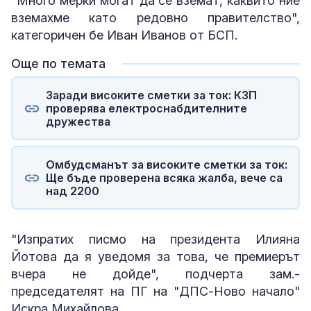
"Много мерки могат да се вземат, каквито ние
вземахме като редовно правителство",
категоричен бе Иван Иванов от БСП.
Още по темата
Заради високите сметки за ток: КЗП
проверява електроснабдителните
дружества
Омбудсманът за високите сметки за ток:
Ще бъде проверена всяка жалба, вече са
над 2200
"Изпратих писмо на президента Илияна
Йотова да я уведомя за това, че премиерът
вчера не дойде", подчерта зам.-
председателят на ПГ на "ДПС-Ново начало"
Искра Михайлова.