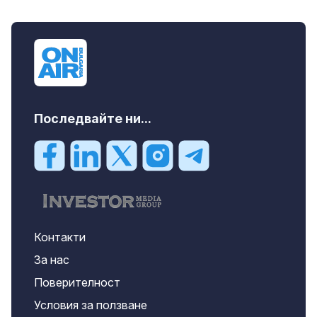
продава, Едностаен апартамент, 39 m2
Бургас област, к.к.Слънчев Бряг, 65500
EUR
Последвайте ни...
Контакти
За нас
Поверителност
Условия за ползване