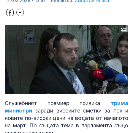
27.02.2026 • 13:52
Редактор:
Искра Ангелова
Loaded
:
Unmute
27.49%
Служебният премиер привика
трима
министри
заради високите сметки за ток и
новите по-високи цени на водата от началото
на март. По същата тема в парламента също
прехвърчаха искри.