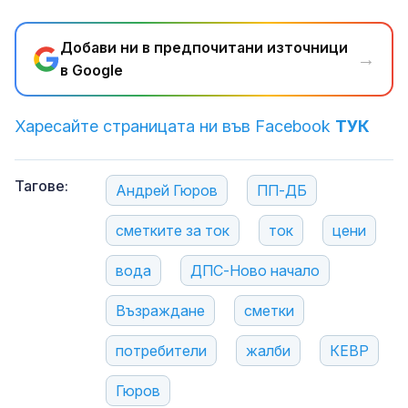
Добави ни в предпочитани източници
→
в Google
Харесайте страницата ни във Facebook
ТУК
Тагове:
Андрей Гюров
ПП-ДБ
сметките за ток
ток
цени
вода
ДПС-Ново начало
Възраждане
сметки
потребители
жалби
КЕВР
Гюров