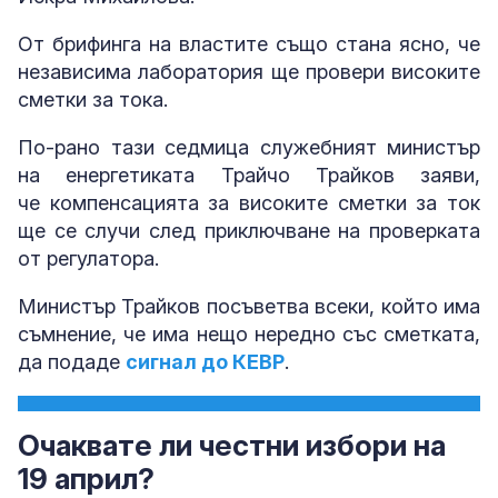
От брифинга на властите също стана ясно, че
независима лаборатория ще провери високите
сметки за тока.
По-рано тази седмица служебният министър
на енергетиката Трайчо Трайков заяви,
че компенсацията за високите сметки за ток
ще се случи след приключване на проверката
от регулатора.
Министър Трайков посъветва всеки, който има
съмнение, че има нещо нередно със сметката,
да подаде
сигнал до КЕВР
.
Очаквате ли честни избори на
19 април?