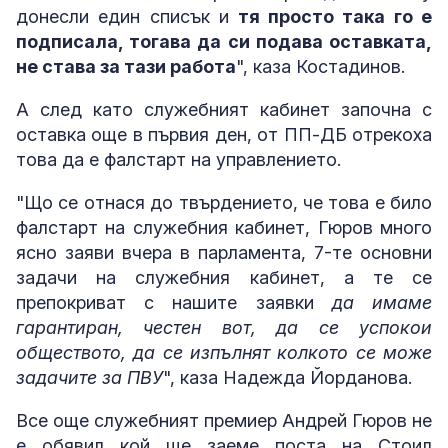
донесли един списък и
тя просто така го е
подписала, тогава да си подава оставката,
не става за тази работа
", каза Костадинов.
А след като служебният кабинет започна с
оставка още в първия ден, от ПП-ДБ отрекоха
това да е фалстарт на управлението.
"Що се отнася до твърдението, че това е било
фалстарт на служебния кабинет, Гюров много
ясно заяви вчера в парламента, 7-те основни
задачи на служебния кабинет, а те се
препокриват с нашите заявки
да имаме
гарантиран, честен вот, да се успокои
обществото, да се изпълнят колкото се може
задачите за ПВУ
", каза Надежда Йорданова.
Все още служебният премиер Андрей Гюров не
е обявил кой ще заеме поста на Стоил