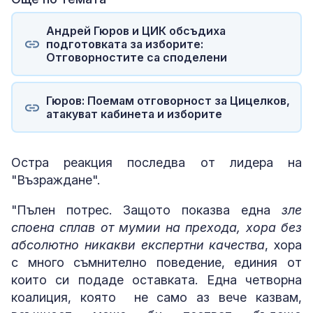
Андрей Гюров и ЦИК обсъдиха
подготовката за изборите:
Отговорностите са споделени
Гюров: Поемам отговорност за Цицелков,
атакуват кабинета и изборите
Остра реакция последва от лидера на
"Възраждане".
"Пълен потрес. Защото показва една
зле
споена сплав от мумии на прехода, хора без
абсолютно никакви експертни качества
, хора
с много съмнително поведение, единия от
които си подаде оставката. Една четворна
коалиция, която не само аз вече казвам,