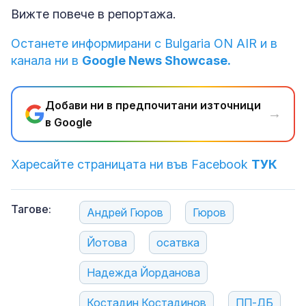
Вижте повече в репортажа.
Останете информирани с Bulgaria ON AIR и в
канала ни в
Google News Showcase.
Добави ни в предпочитани източници
→
в Google
Харесайте страницата ни във Facebook
ТУК
Тагове:
Андрей Гюров
Гюров
Йотова
осатвка
Надежда Йорданова
Костадин Костадинов
ПП-ДБ