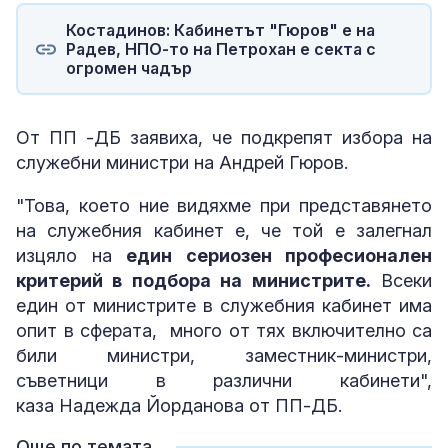
Костадинов: Кабинетът "Гюров" е на
Радев, НПО-то на Петрохан е секта с
огромен чадър
От ПП -ДБ заявиха, че подкрепят избора на
служебни министри на Андрей Гюров.
"Това, което ние видяхме при представянето
на служебния кабинет е, че той е залегнал
изцяло на
един сериозен професионален
критерий в подбора на министрите.
Всеки
един от министрите в служебния кабинет има
опит в сферата, много от тях включително са
били министри, заместник-министри,
съветници в различни кабинети",
каза Надежда Йорданова от ПП-ДБ.
Още по темата