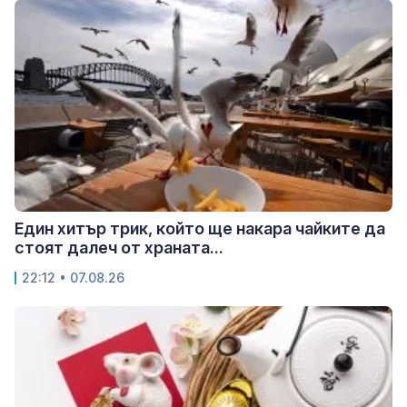
Един хитър трик, който ще накара чайките да
стоят далеч от храната...
22:12 • 07.08.26