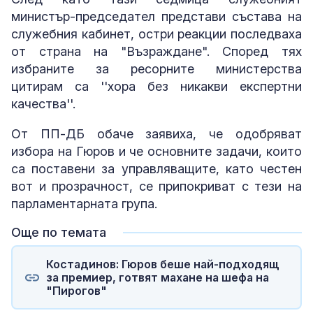
министър-председател представи състава на
служебния кабинет, остри реакции последваха
от страна на "Възраждане". Според тях
избраните за ресорните министерства
цитирам са ''хора без никакви експертни
качества''.
От ПП-ДБ обаче заявиха, че одобряват
избора на Гюров и че основните задачи, които
са поставени за управляващите, като честен
вот и прозрачност, се припокриват с тези на
парламентарната група.
Още по темата
Костадинов: Гюров беше най-подходящ
за премиер, готвят махане на шефа на
"Пирогов"