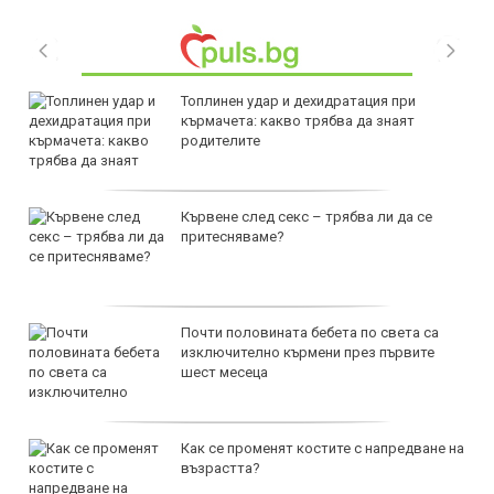
Топлинен удар и дехидратация при
кърмачета: какво трябва да знаят
родителите
Кървене след секс – трябва ли да се
притесняваме?
Почти половината бебета по света са
изключително кърмени през първите
шест месеца
Как се променят костите с напредване на
възрастта?