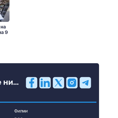
 на
на 9
ни...
Филми