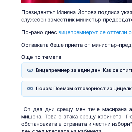
37.68%
Президентът Илияна Йотова подписа указ
служебен заместник министър-председат
По-рано днес
вицепремиерът се оттегли о
Оставката беше приета от министър-пред
Още по темата
Вицепремиер за един ден: Как се стиг
Гюров: Поемам отговорност за Цицелко
"От два дни срещу мен тече масирана ат
мишена. Това е атака срещу кабинета "Г
обстановката в страната и честни избори
ден след клетвата на кабинета.