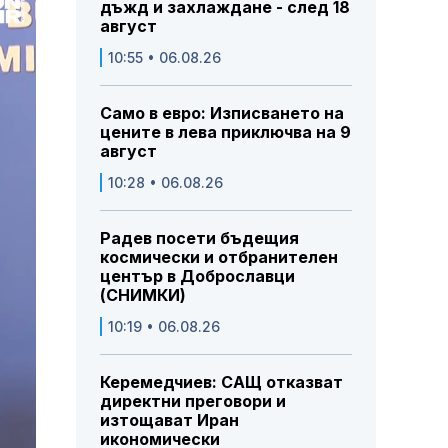
дъжд и захлаждане - след 18
август
10:55 • 06.08.26
Само в евро: Изписването на
цените в лева приключва на 9
август
10:28 • 06.08.26
Радев посети бъдещия
космически и отбранителен
център в Доброславци
(СНИМКИ)
10:19 • 06.08.26
Керемедчиев: САЩ отказват
директни преговори и
изтощават Иран
икономически