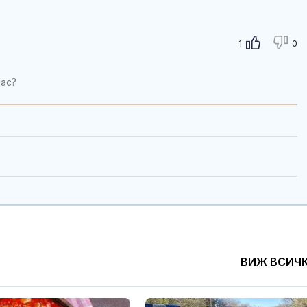
1
0
нас?
ВИЖ ВСИЧ