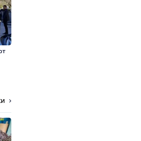
рт
КИ