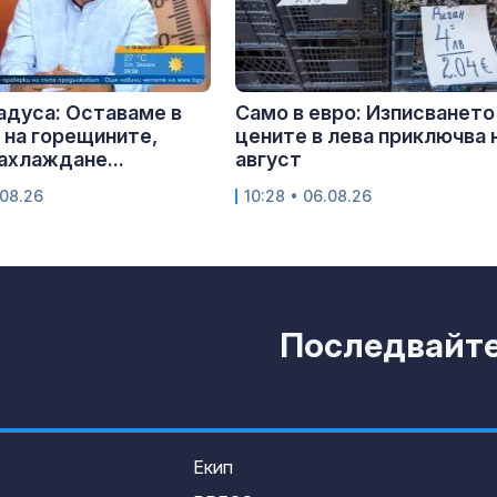
адуса: Оставаме в
Само в евро: Изписването
 на горещините,
цените в лева приключва 
ахлаждане...
август
.08.26
10:28 • 06.08.26
Последвайте 
Екип