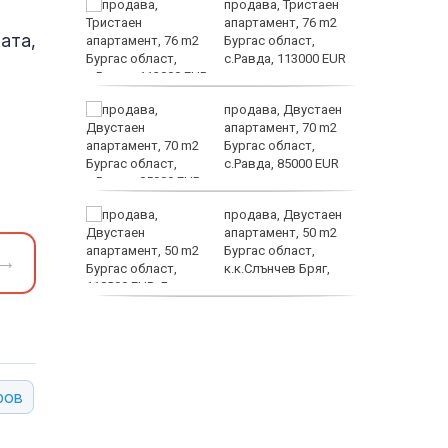
ф.
продава, Тристаен
игна на
апартамент, 76 m2
ата,
ишен
Бургас област,
ежка
с.Равда, 113000 EUR
Кентавъ
и методи
продава, Двустаен
с болката
апартамент, 70 m2
Бургас област,
с.Равда, 85000 EUR
то на
продава, Двустаен
та
апартамент, 50 m2
рило
Бургас област,
→
д
к.к.Слънчев Бряг,
118000 EUR
продава, Двустаен
апартамент, 59 m2
Бургас област,
гр.Несебър, 98000 EUR
ров