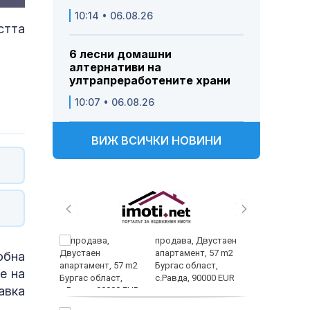
10:14 • 06.08.26
стта
6 лесни домашни
алтернативи на
ултрапреработените храни
10:07 • 06.08.26
ВИЖ ВСИЧКИ НОВИНИ
ията на
продава, Двустаен
ят върху
апартамент, 57 m2
обна
а на
Бургас област,
е на
с.Равда, 90000 EUR
авка
история