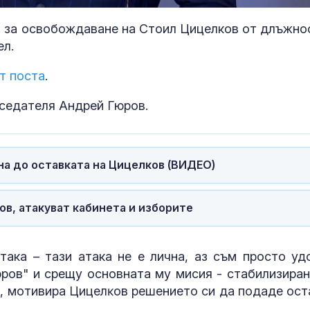
 за освобождаване на Стоил Цицелков от длъжно
ел.
т поста
.
седателя Андрей Гюров.
на до оставката на Цицелков (ВИДЕО)
в, атакуват кабинета и изборите
От 9 август цените на
Как съкращен
етикетите само в евро
матката влия
ака – тази атака не е лична, аз съм просто уд
имплантацият
юров" и срещу основната му мисия - стабилизиран
ембриона?
", мотивира Цицелĸов решението си да подаде ост