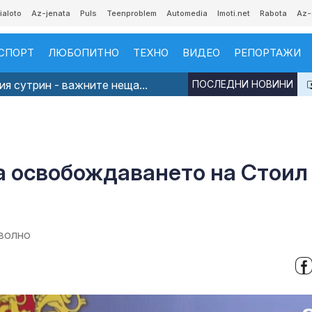
ialoto
Az-jenata
Puls
Teenproblem
Automedia
Imoti.net
Rabota
Az-
СПОРТ
ЛЮБОПИТНО
ТЕХНО
ВИДЕО
РЕПОРТАЖИ
я сутрин - важните неща...
ПОСЛЕДНИ НОВИНИ
6
а освобождаването на Стоил
оволно