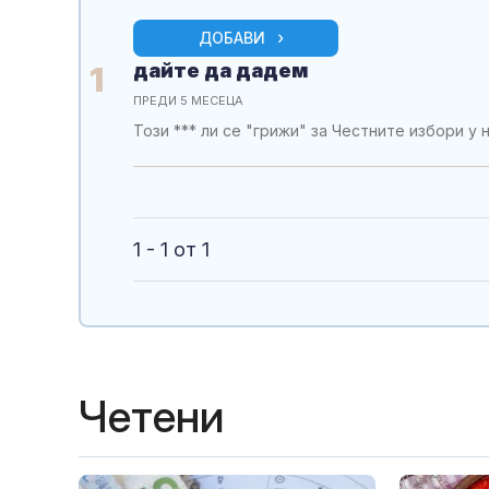
ДОБАВИ
дайте да дадем
1
ПРЕДИ 5 МЕСЕЦА
Този *** ли се "грижи" за Честните избори у 
1 - 1 от 1
Четени