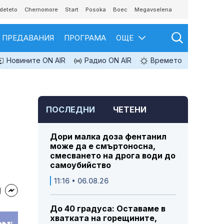
deteto
Chernomore
Start
Posoka
Boec
Megavselena
ПРЕДАВАНИЯ
ПРОГРАМА
ОЩЕ
Новините ON AIR
Радио ON AIR
Времето
ПОСЛЕДНИ
ЧЕТЕНИ
Дори малка доза фентанил
може да е смъртоносна,
смесването на дрога води до
самоубийство
11:16 • 06.08.26
До 40 градуса: Оставаме в
хватката на горещините,