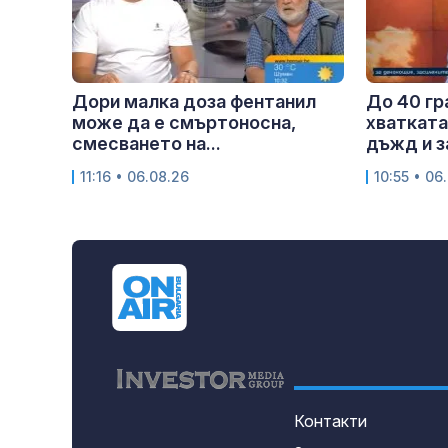
Дори малка доза фентанил
До 40 гр
може да е смъртоносна,
хватката
смесването на...
дъжд и з
11:16 • 06.08.26
10:55 • 06
Контакти