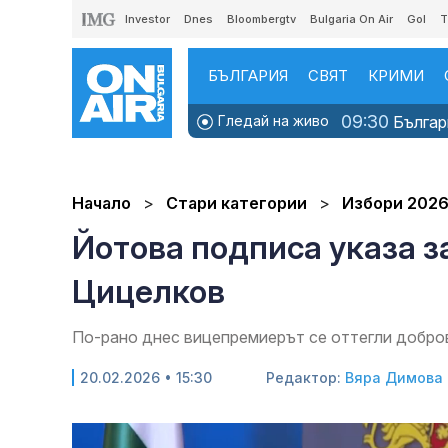
Investor
Dnes
Bloombergtv
Bulgaria On Air
Gol
T
БЪЛГАРИЯ
СВЯТ
КРИМИ
09:30
Гледай на живо
Българи
Начало
Стари категории
Избори 202
Йотова подписа указа з
Цицелков
По-рано днес вицепремиерът се оттегли добр
20.02.2026 • 15:30
Редактор:
Вяра Димова