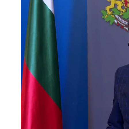
Loaded
:
Unmute