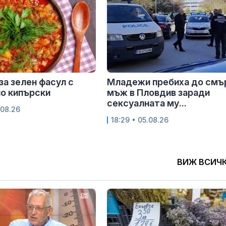
за зелен фасул с
Младежи пребиха до смъ
о кипърски
мъж в Пловдив заради
сексуалната му...
.08.26
18:29 • 05.08.26
ВИЖ ВСИЧ