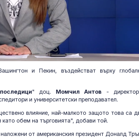
Вашингтон и Пекин, въздействат върху глобал
последици
" доц.
Момчил Антов
- директор
спедитори и университетски преподавател.
Станислав И
ществено влияние, най-малкото защото това са д
поизтърка пе
Лудогорец и 
 като обем на търговията", добави той.
завърна в Ар
, наложени от американския президент Доналд Тръ