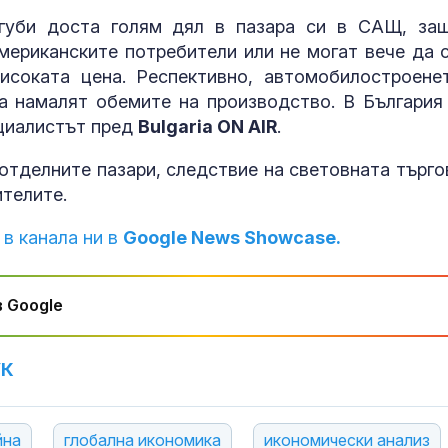
Астрономи по
най-подробни
агуби доста голям дял в пазара си в САЩ, за
досега изобр
мериканските потребители или не могат вече да с
на повърхнос
исоката цена. Респективно, автомобилостроене
Слънцето
а намалят обемите на производство. В България
Няма опаснос
ециалистът пред
Bulgaria ON AIR
.
населените м
периметъра н
на АМ "Тракия
отделните пазари, следствие на световната търго
телите.
Скалният сар
Перперикон е
 в канала ни в
Google News Showcase.
късноримскат
през IV-V в.
 Google
УК
йна
глобална икономика
икономически анализ