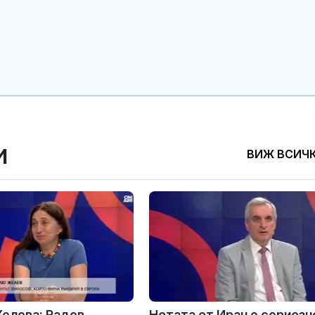
и
ВИЖ ВСИЧ
елева: Радев
Нотата от Иран е сериозн