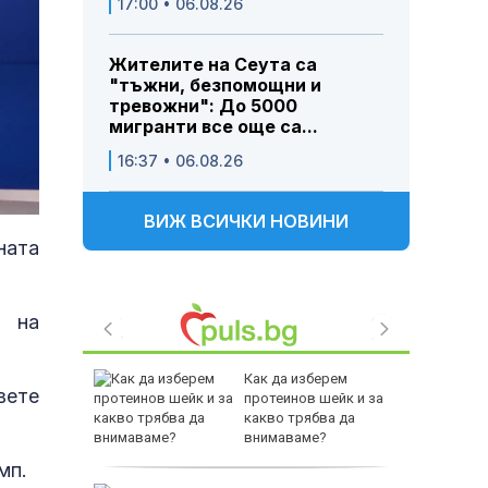
17:00 • 06.08.26
Жителите на Сеута са
"тъжни, безпомощни и
тревожни": До 5000
мигранти все още са...
16:37 • 06.08.26
ВИЖ ВСИЧКИ НОВИНИ
ната
 на
ванов
Как да изберем
вете
йката в
протеинов шейк и за
се
какво трябва да
да
внимаваме?
мп.