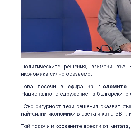
Loaded
:
Unmute
2.84%
Политическите решения, взимани във 
икономика силно осезаемо.
Това посочи в ефира на "
Големите 
Националното сдружение на българските 
"Със сигурност тези решения оказват съ
най-силни икономики в света и като БВП, и
Той посочи и косвените ефекти от митата