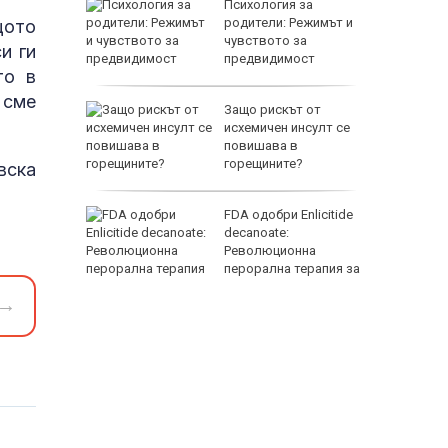
лучиха
Психология за
те
родители: Режимът и
щото
ажения
чувството за
и ги
тта на
предвидимост
то в
 сме
т за
Защо рискът от
еста в
исхемичен инсулт се
а пожара
повишава в
"
горещините?
вска
кофаг от
FDA одобри Еnlicitide
 от
decanoate:
а епоха
Революционна
перорална терапия за
висок холестерол
→