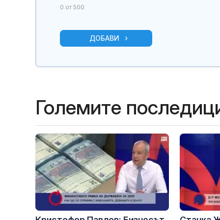
0
от 500
ДОБАВИ
Големите последиц
Кристофор Павлов: Бизнесът
Станка Ж