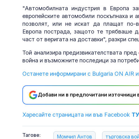
"Автомобилната индустрия в Европа з
европейските автомобили поскъпнаха и а
позволят, или не искат да плащат по-в
Европа пострада, защото те трябваше д
част от веригата на доставки", разкри сп
Той анализира предизвикателствата пред 
война и възможните последици за потреби
Останете информирани с Bulgaria ON AIR и
Добави ни в предпочитани източници в
Харесайте страницата ни във Facebook
Т
Тагове:
Момчил Антов
търговска во