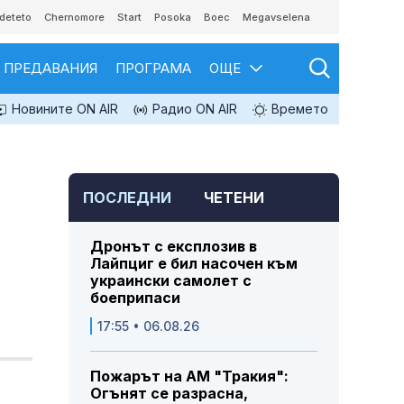
deteto
Chernomore
Start
Posoka
Boec
Megavselena
ПРЕДАВАНИЯ
ПРОГРАМА
ОЩЕ
Новините ON AIR
Радио ON AIR
Времето
ПОСЛЕДНИ
ЧЕТЕНИ
Дронът с експлозив в
Лайпциг е бил насочен към
украински самолет с
боеприпаси
17:55 • 06.08.26
Пожарът на АМ "Тракия":
Огънят се разрасна,