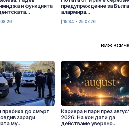
имиджа и функцията
предупреждение за Бълга
дентската...
алармира...
.08.26
15:34 • 25.07.26
ВИЖ ВСИЧ
 пребиха до смърт
Кариера и пари през авгус
овдив заради
2026: На кои дати да
ата му...
действаме уверено...