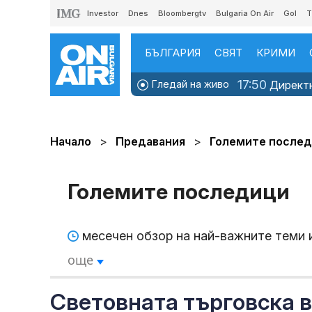
Investor
Dnes
Bloombergtv
Bulgaria On Air
Gol
T
БЪЛГАРИЯ
СВЯТ
КРИМИ
17:50
Гледай на живо
Директно
Начало
Предавания
Големите после
Големите последици
месечен обзор на най-важните теми 
още
Световната търговска в