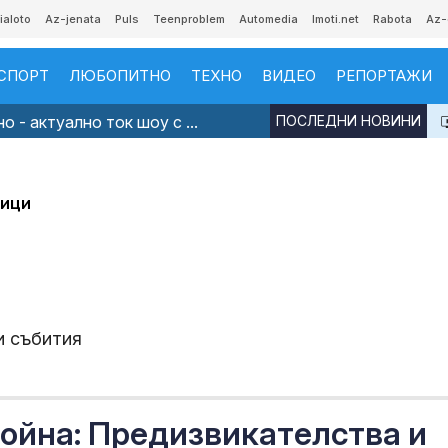
ialoto
Az-jenata
Puls
Teenproblem
Automedia
Imoti.net
Rabota
Az-
СПОРТ
ЛЮБОПИТНО
ТЕХНО
ВИДЕО
РЕПОРТАЖИ
 - актуално ток шоу с ...
ПОСЛЕДНИ НОВИНИ
дици
и събития
ойна: Предизвикателства и