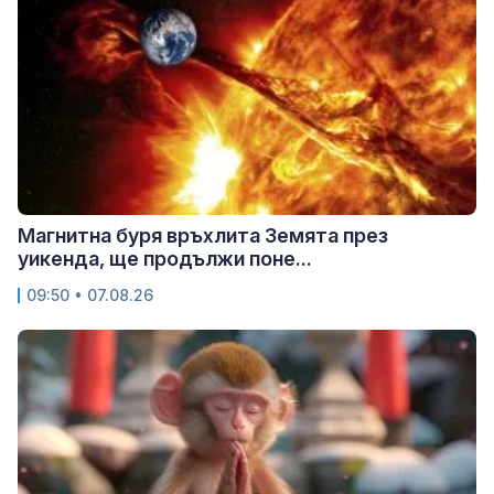
Магнитна буря връхлита Земята през
уикенда, ще продължи поне...
09:50 • 07.08.26