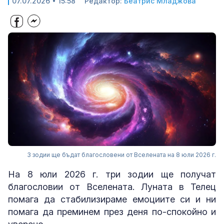
07.07.2026 • 15:58
Редактор:
Беатрис Младжова
3 зодии ще бъдат благословени от Вселената на 8 юли 2026 г.
На 8 юли 2026 г. три зодии ще получат
благословии от Вселената. Луната в Телец
помага да стабилизираме емоциите си и ни
помага да преминем през деня по-спокойно и