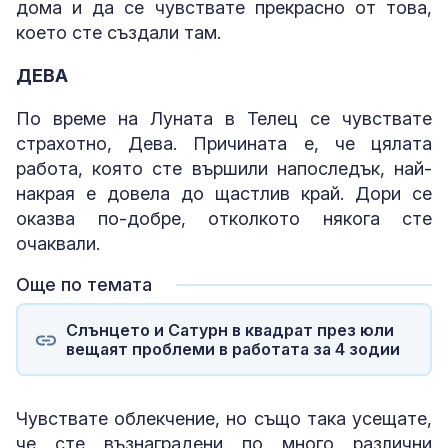
дома и да се чувствате прекрасно от това,
което сте създали там.
ДЕВА
По време на Луната в Телец се чувствате
страхотно, Дева. Причината е, че цялата
работа, която сте вършили напоследък, най-
накрая е довела до щастлив край. Дори се
оказва по-добре, отколкото някога сте
очаквали.
Още по темата
Слънцето и Сатурн в квадрат през юли
вещаят проблеми в работата за 4 зодии
Чувствате облекчение, но също така усещате,
че сте възнаградени по много различни