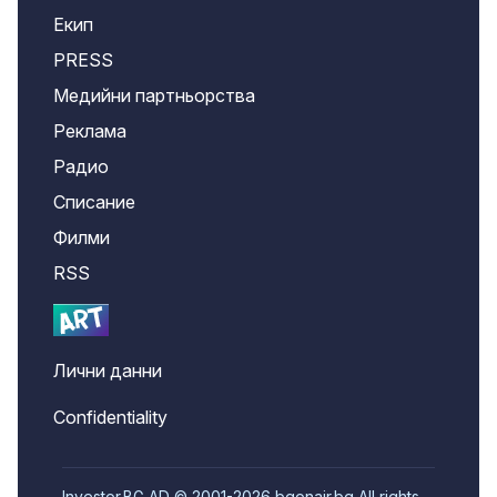
Екип
PRESS
Медийни партньорства
Реклама
Радио
Списание
Филми
RSS
Лични данни
Confidentiality
Investor.BG AD © 2001-2026 bgonair.bg All rights