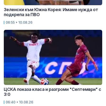
Зеленски към Южна Корея: Имаме нужда от
подкрепа за ПВО
06:55 • 10.08.26
ЦСКА показа класа и разгроми "Септември" с
3:0
06:40 • 10.08.26