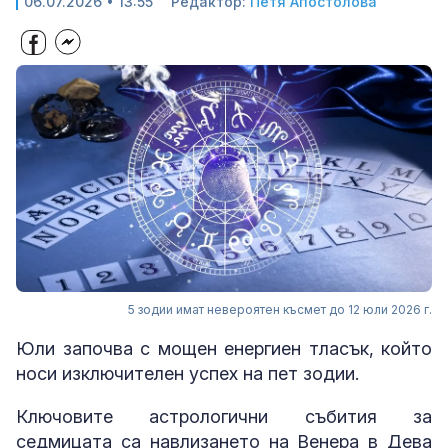
06.07.2026 • 13:55
Редактор:
Петя Апостолова
5 зодии имат невероятен късмет до 12 юли 2026 г.
Юли започва с мощен енергиен тласък, който
носи изключителен успех на пет зодии.
Ключовите астрологични събития за
седмицата са навлизането на Венера в Дева