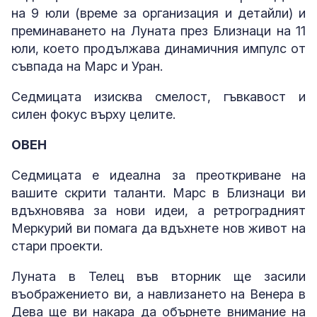
на 9 юли (време за организация и детайли) и
преминаването на Луната през Близнаци на 11
юли, което продължава динамичния импулс от
съвпада на Марс и Уран.
Седмицата изисква смелост, гъвкавост и
силен фокус върху целите.
ОВЕН
Седмицата е идеална за преоткриване на
вашите скрити таланти. Марс в Близнаци ви
вдъхновява за нови идеи, а ретроградният
Меркурий ви помага да вдъхнете нов живот на
стари проекти.
Луната в Телец във вторник ще засили
въображението ви, а навлизането на Венера в
Дева ще ви накара да обърнете внимание на