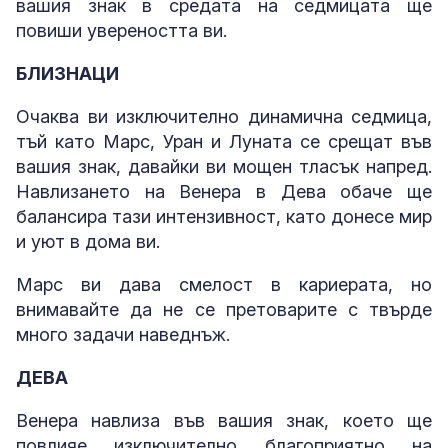
вашия знак в средата на седмицата ще
повиши увереността ви.
БЛИЗНАЦИ
Очаква ви изключително динамична седмица,
тъй като Марс, Уран и Луната се срещат във
вашия знак, давайки ви мощен тласък напред.
Навлизането на Венера в Дева обаче ще
балансира тази интензивност, като донесе мир
и уют в дома ви.
Марс ви дава смелост в кариерата, но
внимавайте да не се претоварите с твърде
много задачи наведнъж.
ДЕВА
Венера навлиза във вашия знак, което ще
повлияе изключително благоприятно на