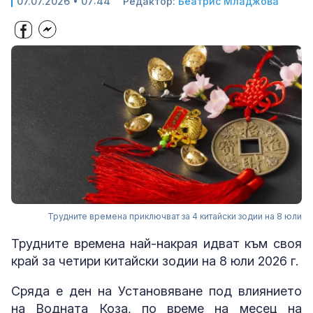
07.07.2026 • 07:44
Редактор:
Беатрис Младжова
Трудните времена приключват за 4 китайски зодии на 8 юли
Трудните времена най-накрая идват към своя
край за четири китайски зодии на 8 юли 2026 г.
Сряда е ден на Установяване под влиянието
на Водната Коза, по време на месец на