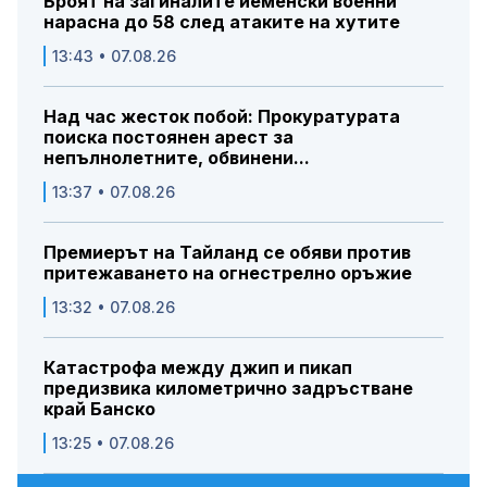
Броят на загиналите йеменски военни
нарасна до 58 след атаките на хутите
13:43 • 07.08.26
Над час жесток побой: Прокуратурата
поиска постоянен арест за
непълнолетните, обвинени...
13:37 • 07.08.26
Премиерът на Тайланд се обяви против
притежаването на огнестрелно оръжие
13:32 • 07.08.26
Катастрофа между джип и пикап
предизвика километрично задръстване
край Банско
13:25 • 07.08.26