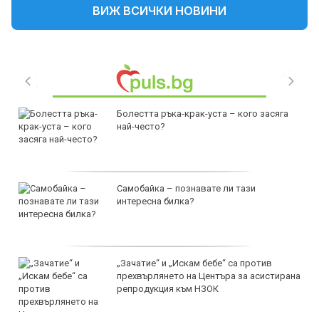
ВИЖ ВСИЧКИ НОВИНИ
Болестта ръка-крак-уста – кого засяга
най-често?
Самобайка – познавате ли тази
интересна билка?
„Зачатие“ и „Искам бебе“ са против
прехвърлянето на Центъра за асистирана
репродукция към НЗОК