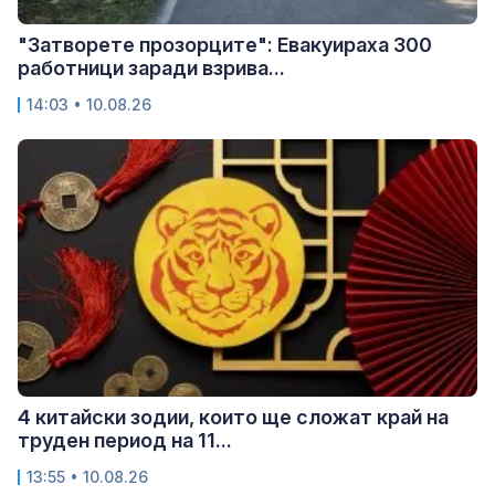
"Затворете прозорците": Евакуираха 300
работници заради взрива...
14:03 • 10.08.26
4 китайски зодии, които ще сложат край на
труден период на 11...
13:55 • 10.08.26