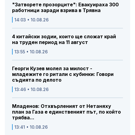
"Затворете прозорците": Евакуираха 300
работници заради взрива в Трявна
14:03 • 10.08.26
4 китайски зодии, които ще сложат край
на труден период на 11 август
13:55 • 10.08.26
Георги Кузев молел за милост -
младежите го ритали с кубинки: Говори
съдията по делото
13:46 • 10.08.26
Младенов: Отхвърленият от Нетаняху
план за Газа е единственият път, по който
трябва...
13:41 • 10.08.26