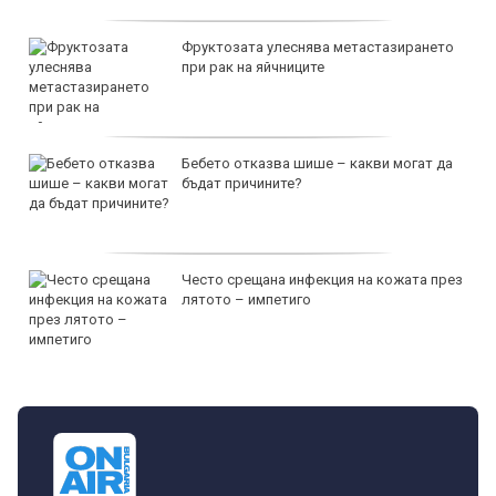
Фруктозата улеснява метастазирането
при рак на яйчниците
Бебето отказва шише – какви могат да
бъдат причините?
Често срещана инфекция на кожата през
лятото – импетиго