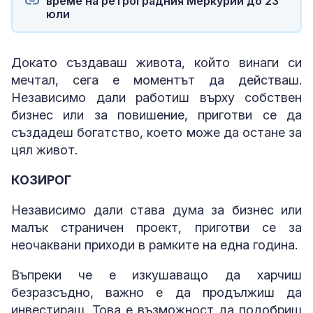
време на ретроградния Меркурий до 23
юли
Докато създаваш живота, който винаги си
мечтал, сега е моментът да действаш.
Независимо дали работиш върху собствен
бизнес или за повишение, приготви се да
създадеш богатство, което може да остане за
цял живот.
КОЗИРОГ
Независимо дали става дума за бизнес или
малък страничен проект, приготви се за
неочаквани приходи в рамките на една година.
Въпреки че е изкушаващо да харчиш
безразсъдно, важно е да продължиш да
инвестираш. Това е възможност да подобриш