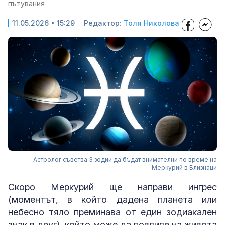
пътувания
11.05.2026 • 15:29
Редактор:
Толя Николова
Астролог съветва 3 зодии да бъдат внимателни по време на
Меркурий в Близнаци
Скоро Меркурий ще направи ингрес
(моментът, в който дадена планета или
небесно тяло преминава от един зодиакален
знак в друг), който може да повлияе на живота