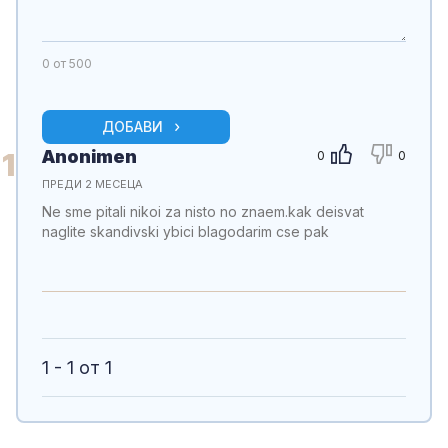
0
от 500
ДОБАВИ
Anonimen
1
0
0
ПРЕДИ 2 МЕСЕЦА
Ne sme pitali nikoi za nisto no znaem.kak deisvat
naglite skandivski ybici blagodarim cse pak
1 - 1 от 1