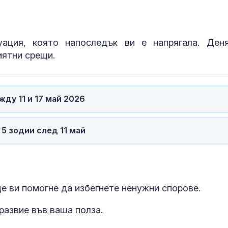
ация, която напоследък ви е напрягала. Ден
иятни срещи.
ду 11 и 17 май 2026
5 зодии след 11 май
е ви помогне да избегнете ненужни спорове.
развие във ваша полза.