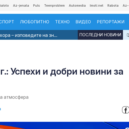
ialoto
Az-jenata
Puls
Teenproblem
Automedia
Imoti.net
Rabota
Az-
СПОРТ
ЛЮБОПИТНО
ТЕХНО
ВИДЕО
РЕПОРТАЖИ
ора – изповедите на зн...
ПОСЛЕДНИ НОВИНИ
г.: Успехи и добри новини за
на атмосфера
а