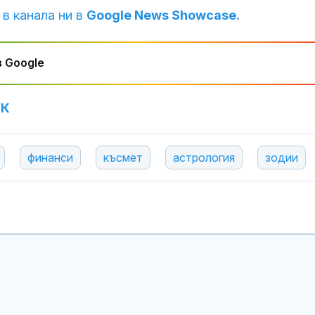
 в канала ни в
Google News Showcase.
 Google
УК
финанси
късмет
астрология
зодии