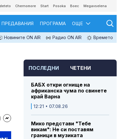
deteto
Chernomore
Start
Posoka
Boec
Megavselena
ПРЕДАВАНИЯ
ПРОГРАМА
ОЩЕ
Новините ON AIR
Радио ON AIR
Времето
ПОСЛЕДНИ
ЧЕТЕНИ
БАБХ откри огнище на
африканска чума по свинете
край Варна
12:21 • 07.08.26
Мико представи "Тебе
викам": Не си поставям
граници в музиката