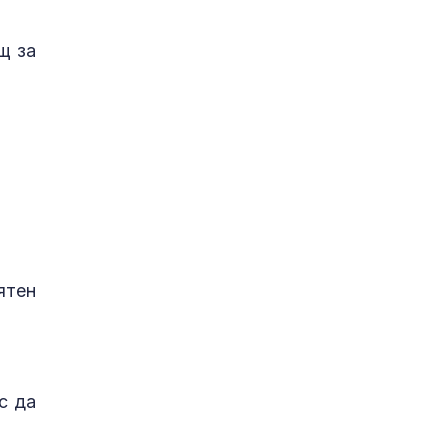
щ за
ятен
с да