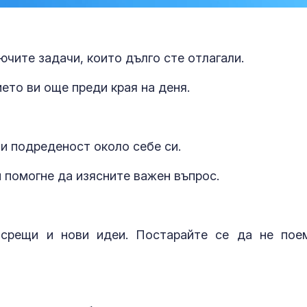
ючите задачи, които дълго сте отлагали.
то ви още преди края на деня.
и подреденост около себе си.
и помогне да изясните важен въпрос.
Насилие в Радомир:
Самобайка –
Малолетни бият дете,
познавате ли
 срещи и нови идеи. Постарайте се да не пое
смеят се и снимат
интересна би
Слънчев бряг пращи от
„Зачатие“ и „
туристи: Няма надути
бебе“ са прот