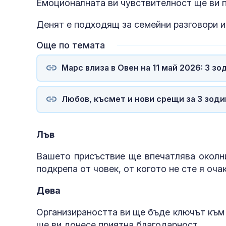
Емоционалната ви чувствителност ще ви 
Денят е подходящ за семейни разговори и
Още по темата
Марс влиза в Овен на 11 май 2026: 3 
извивките
Любов, късмет и нови срещи за 3 зоди
Лъв
Вашето присъствие ще впечатлява околни
подкрепа от човек, от когото не сте я оча
Дева
Организираността ви ще бъде ключът към
ще ви донесе приятна благодарност.