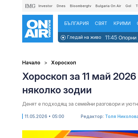
Investor
Dnes
Bloombergtv
Bulgaria On Air
Gol
T
БЪЛГАРИЯ
СВЯТ
КРИМИ
11:45
Гледай на живо
Опорни х
Начало
Хороскоп
Хороскоп за 11 май 2026 
няколко зодии
Денят е подходящ за семейни разговори и уют
11.05.2026 • 05:00
Редактор:
Толя Николов