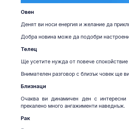
27.66%
Овен
Денят ви носи енергия и желание да прикл
Добра новина може да подобри настроение
Телец
Ще усетите нужда от повече спокойствие 
Внимателен разговор с близък човек ще в
Близнаци
Очаква ви динамичен ден с интересни
прекалено много ангажименти наведнъж.
Рак