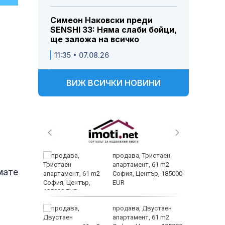
Симеон Наковски преди
SENSHI 33: Няма слаби бойци,
ще заложа на всичко
11:35 • 07.08.26
ВИЖ ВСИЧКИ НОВИНИ
продава, Тристаен
 тази
апартамент, 61 m2
мате
лка?
София, Център, 185000
EUR
Искам
продава, Двустаен
ив
апартамент, 61 m2