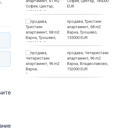
.
о на
София, Център, 185000
EUR
ин B –
продава, Тристаен
ойността
апартамент, 68 m2
терола не
Варна, Трошево,
ка на
155000 EUR
продава, Четиристаен
апартамент, 96 m2
Варна, Владиславово,
 ЕМА от
152000 EUR
продава, Къща, 370 m2
София област, гр.
чите
Костинброд, 358000
EUR
ание