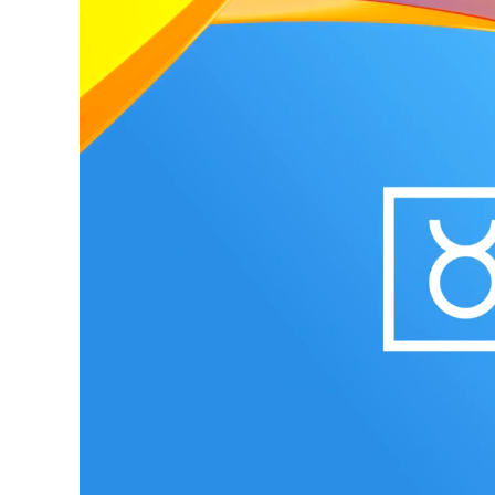
Loaded
:
Unmute