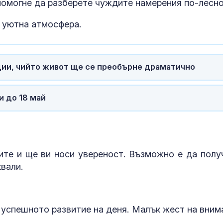
помогне да разберете чуждите намерения по-лесно
цени, няма свободни
прехвърлянет
стаи
Центъра за
асистирана репродукция към НЗОК
 уютна атмосфера.
Критикуват
Аполипопроте
Джорджина на
кога само ст
Роналдо за тялото ѝ,
на LDL-холес
тя си харесва
стига за оцен
зодии, чийто живот ще се преобърне драматично
сърдечносъдовия риск?
Земетресение с
12 са новите
и до 18 май
магнитуд 4,1 е
лекарства с
регистрирано в
положително
Егейско море
становище от
юли 2026 г.
те и ще ви носи увереност. Възможно е да полу
квали.
 успешното развитие на деня. Малък жест на вним