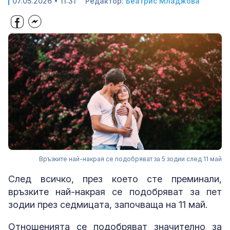
07.05.2026 • 11:31
Редактор:
Беатрис Младжова
Връзките най-накрая се подобряват за 5 зодии след 11 май
След всичко, през което сте преминали,
връзките най-накрая се подобряват за пет
зодии през седмицата, започваща на 11 май.
Отношенията се подобряват значително за