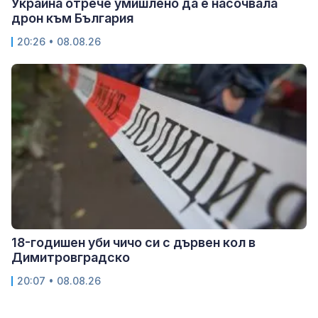
Украйна отрече умишлено да е насочвала
дрон към България
20:26 • 08.08.26
18-годишен уби чичо си с дървен кол в
Димитровградско
20:07 • 08.08.26