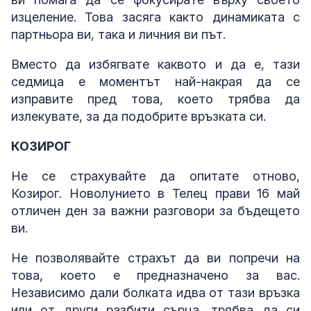
изцеление. Това засяга както динамиката с
партньора ви, така и личния ви път.
Вместо да избягвате каквото и да е, тази
седмица е моментът най-накрая да се
изправите пред това, което трябва да
излекувате, за да подобрите връзката си.
КОЗИРОГ
Не се страхувайте да опитате отново,
Козирог. Новолунието в Телец прави 16 май
отличен ден за важни разговори за бъдещето
ви.
Не позволявайте страхът да ви попречи на
това, което е предназначено за вас.
Независимо дали болката идва от тази връзка
или от други разбити сърца, трябва да си