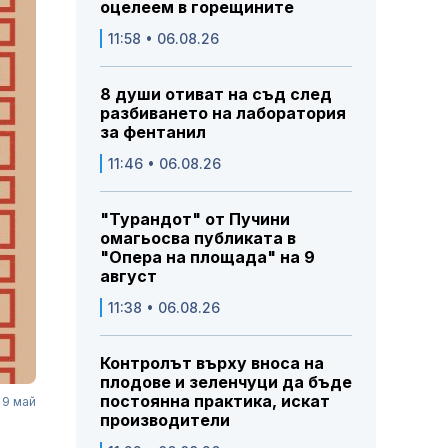
оцелеем в горещините
11:58 • 06.08.26
8 души отиват на съд след
разбиването на лаборатория
за фентанил
11:46 • 06.08.26
"Турандот" от Пучини
омагьосва публиката в
"Опера на площада" на 9
август
11:38 • 06.08.26
Контролът върху вноса на
плодове и зеленчуци да бъде
постоянна практика, искат
 9 май
производители