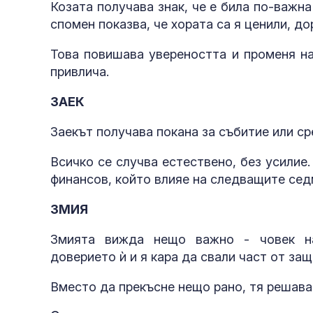
Козата получава знак, че е била по-важна
спомен показва, че хората са я ценили, до
Това повишава увереността и променя на
привлича.
ЗАЕК
Заекът получава покана за събитие или ср
Всичко се случва естествено, без усилие.
финансов, който влияе на следващите сед
ЗМИЯ
Змията вижда нещо важно - човек на
доверието ѝ и я кара да свали част от защ
Вместо да прекъсне нещо рано, тя решава 