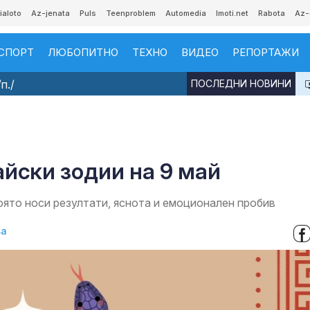
ialoto
Az-jenata
Puls
Teenproblem
Automedia
Imoti.net
Rabota
Az-
СПОРТ
ЛЮБОПИТНО
ТЕХНО
ВИДЕО
РЕПОРТАЖИ
п./
ПОСЛЕДНИ НОВИНИ
айски зодии на 9 май
която носи резултати, яснота и емоционален пробив
ва