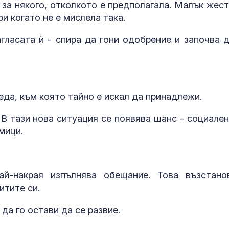
Ясна е фирма
 за някого, отколкото е предполагала. Малък жест
ще чисти "Сла
ри когато не е мислела така.
"Подуяне" и "
започва от 7 
гласата ѝ - спира да гони одобрение и започва д
В кадър: Ниво
река Дунав
продължава д
еда, към която тайно е искал да принадлежи.
Пребиха тийн
 В тази нова ситуация се появява шанс - социален
училищен дв
мици.
й-накрая изпълнява обещание. Това възстано
итите си.
да го остави да се развие.