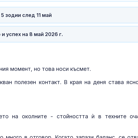
5 зодии след 11 май
и успех на 8 май 2026 г.
ния момент, но това носи късмет.
ван полезен контакт. В края на деня става ясно
то на околните - стойността ѝ в техните оч
о много в отговор. Когато запази баланс, се отв