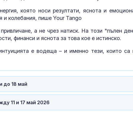
ергия, която носи резултати, яснота и емоцион
я и колебания, пише Your Tango
привличане, а не чрез натиск. На този "пълен ден
сти, финанси и яснота за това кое е истинско.
нтуицията е водеща – и именно тези, които са 
и до 18 май
ду 11 и 17 май 2026
Шофьор на “П
спретна гонка
полицията и 
патрулката