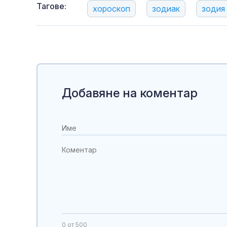
Тагове:
хороскоп
зодиак
зодия
Добавяне на коментар
0
от 500