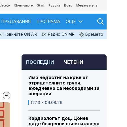
deteto
Chernomore
Start
Posoka
Boec
Megavselena
ПРЕДАВАНИЯ
ПРОГРАМА
ОЩЕ
Новините ON AIR
Радио ON AIR
Времето
ПОСЛЕДНИ
ЧЕТЕНИ
Има недостиг на кръв от
отрицателните групи,
ежедневно са необходими за
операции
12:13 • 06.08.26
Кардиологът доц. Цонев
даде безценни съвети как да