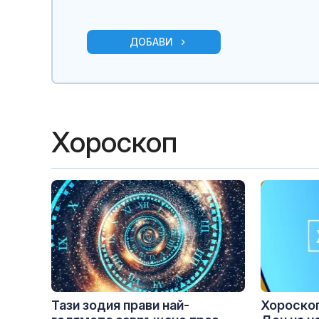
ДОБАВИ
Хороскоп
Тази зодия прави най-
Хороскоп