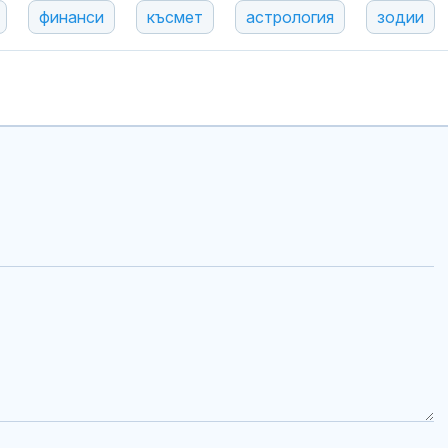
финанси
късмет
астрология
зодии