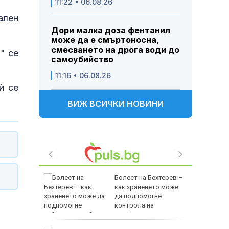
11:22 • 06.08.26
ален
Дори малка доза фентанил
може да е смъртоносна,
смесването на дрога води до
" се
самоубийство
11:16 • 06.08.26
ѝ се
ВИЖ ВСИЧКИ НОВИНИ
орше” си
Болест на Бехтерев –
 с
как храненето може
блъсна
да подпомогне
контрола на
заболяването?