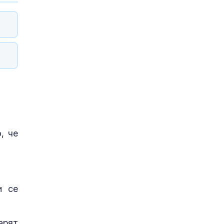
, че
и се
арят