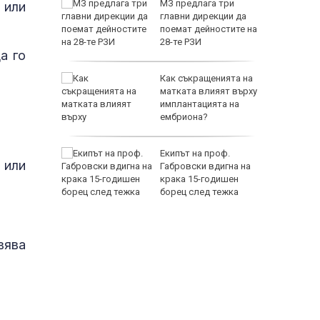
та, която
МЗ предлага три
 или
тина",
главни дирекции да
Изгрев",
поемат дейностите на
август
28-те РЗИ
а го
то на
Как съкращенията на
матката влияят върху
а спада
имплантацията на
ембриона?
ейджър в
Екипът на проф.
 или
ор
Габровски вдигна на
крака 15-годишен
борец след тежка
травма и парализа
вява