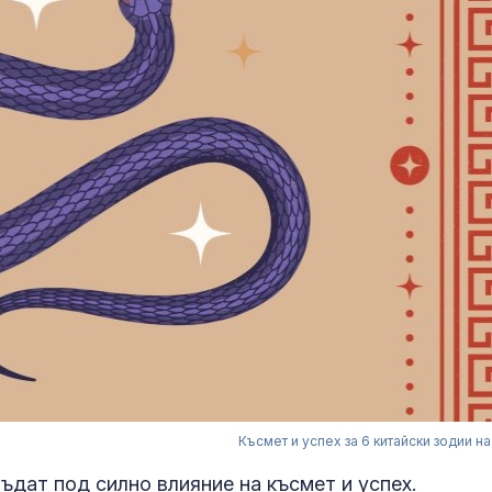
Късмет и успех за 6 китайски зодии на
бъдат под силно влияние на късмет и успех.