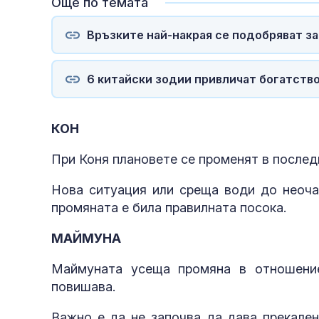
Още по темата
Връзките най-накрая се подобряват за 
6 китайски зодии привличат богатство 
КОН
При Коня плановете се променят в послед
Нова ситуация или среща води до неочак
промяната е била правилната посока.
МАЙМУНА
Маймуната усеща промяна в отношение
повишава.
Важно е да не започва да дава прекален