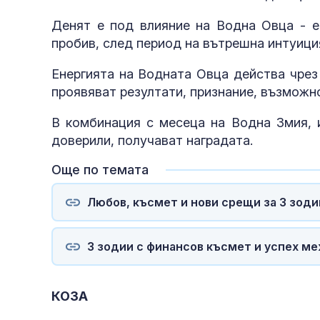
Денят е под влияние на Водна Овца - ен
пробив, след период на вътрешна интуици
Енергията на Водната Овца действа чрез 
проявяват резултати, признание, възможно
В комбинация с месеца на Водна Змия, и
доверили, получават наградата.
Още по темата
Любов, късмет и нови срещи за 3 зоди
3 зодии с финансов късмет и успех меж
КОЗА