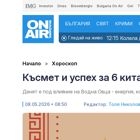
Investor
Dnes
Bloombergtv
Bulgaria On Air
Gol
T
БЪЛГАРИЯ
СВЯТ
КРИМИ
12:15
Гледай на живо
Колела /
Начало
Хороскоп
Късмет и успех за 6 кит
Денят е под влияние на Водна Овца - енергия, 
08.05.2026 • 08:50
Редактор:
Толя Николо