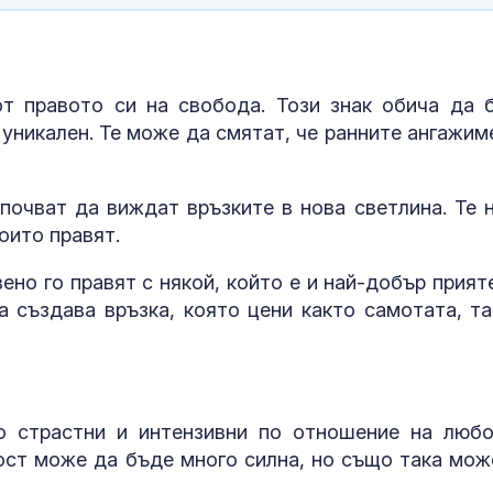
т правото си на свобода. Този знак обича да 
 уникален. Те може да смятат, че ранните ангажим
почват да виждат връзките в нова светлина. Те н
които правят.
ено го правят с някой, който е и най-добър прияте
а създава връзка, която цени както самотата, та
о страстни и интензивни по отношение на любо
ност може да бъде много силна, но също така мож