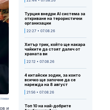
22:44 • 07.08.26
Турция внедри AI система за
откриване на терористични
организации
22:27 • 07.08.26
Хитър трик, който ще накара
чайките да стоят далеч от
храната ви
22:12 • 07.08.26
4 китайски зодии, за които
всичко ще започне да се
нарежда на 8 август
21:56 • 07.08.26
стливи
Топ 10 на най-добрите
ов и