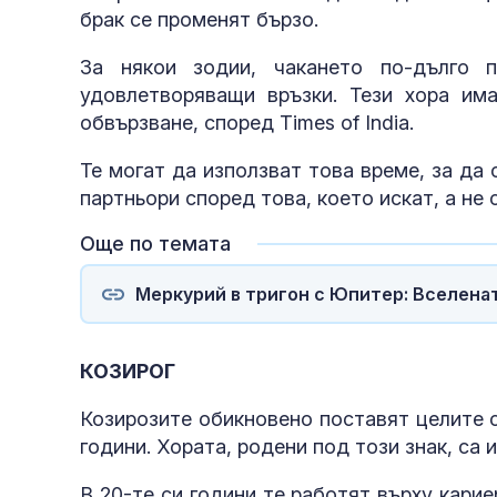
брак се променят бързо.
За някои зодии, чакането по-дълго
удовлетворяващи връзки. Тези хора им
обвързване, според Times of India.
Те могат да използват това време, за да 
партньори според това, което искат, а не
Още по темата
Меркурий в тригон с Юпитер: Вселена
КОЗИРОГ
Козирозите обикновено поставят целите с
години. Хората, родени под този знак, са
В 20-те си години те работят върху карие