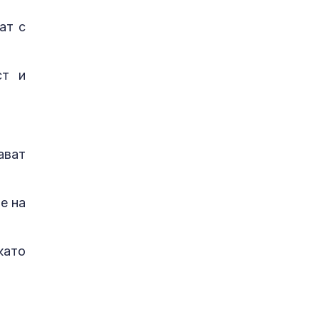
ат с
ст и
ават
е на
като