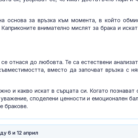
Завръщането 
на Олимпийск
на основа за връзка към момента, в който обми
е подкопаван
. Каприконите внимателно мислят за брака и искат
глобалните с
Топлес лято 
Клум
се отнася до любовта. Те са естествени анализат
съвместимостта, вместо да започват връзка с ня
жно и какво искат в сърцата си. Когато познават 
а уважение, споделени ценности и емоционален бал
е бракове.
у 6 и 12 април