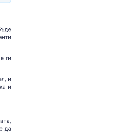
бъде
енти
е ги
л, и
ка и
вта,
е да