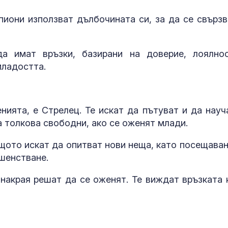
пиони използват дълбочината си, за да се свързв
да имат връзки, базирани на доверие, лоялно
младостта.
нията, е Стрелец. Те искат да пътуват и да науч
а толкова свободни, ако се оженят млади.
ащото искат да опитват нови неща, като посещаван
ршенстване.
 накрая решат да се оженят. Те виждат връзката 