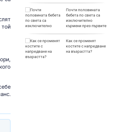
на Русия
Почти половината
ите игри
бебета по света са
слят
е на
изключително
 той
анкции
кърмени през първите
шест месеца
за Хайди
Как се променят
костите с напредване
на възрастта?
ори,
кого
себе
анс.