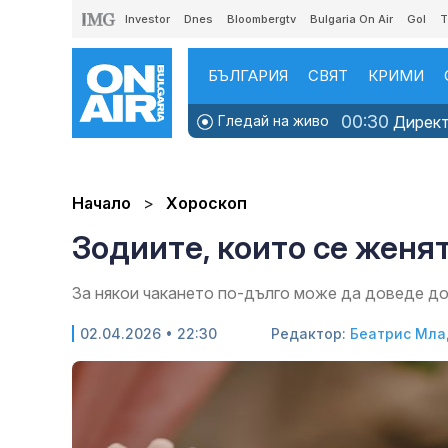
Investor
Dnes
Bloombergtv
Bulgaria On Air
Gol
T
БЪЛГАРИЯ
СВЯТ
КРИМИ
00:30
Гледай на живо
Директн
Начало
Хороскоп
Зодиите, които се женят
За някои чакането по-дълго може да доведе д
02.04.2026 • 22:30
Редактор:
Беатрис Мл