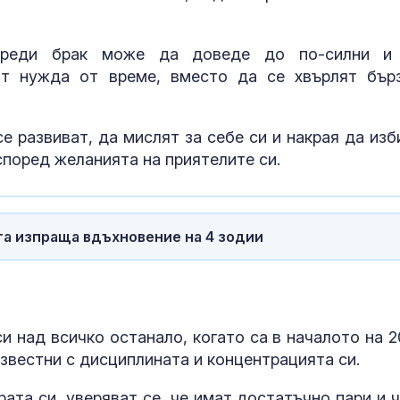
 преди брак може да доведе до по-силни и
ат нужда от време, вместо да се хвърлят бър
се развиват, да мислят за себе си и накрая да изб
 според желанията на приятелите си.
та изпраща вдъхновение на 4 зодии
Венера във Ве
какво предст
зодиите?
и над всичко останало, когато са в началото на 2
Левски побед
Локомотив П
 известни с дисциплината и концентрацията си.
2:0
рата си, уверяват се, че имат достатъчно пари и ч