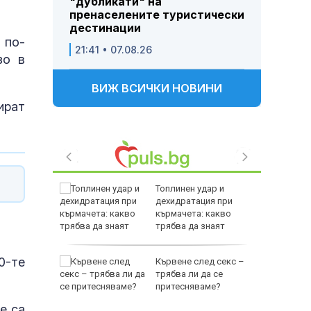
"дубликати" на
пренаселените туристически
дестинации
 по-
21:41 • 07.08.26
зо в
ВИЖ ВСИЧКИ НОВИНИ
ират
зни -
Топлинен удар и
ои за
дехидратация при
кърмачета: какво
трябва да знаят
родителите
0-те
и
Кървене след секс –
ловдив с
трябва ли да се
притесняваме?
е са