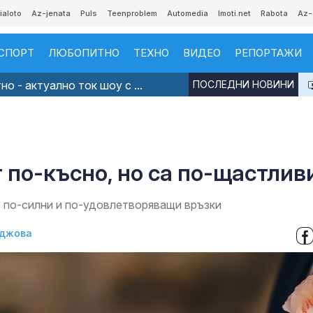
ialoto
Az-jenata
Puls
Teenproblem
Automedia
Imoti.net
Rabota
Az-
СПОРТ
ЛЮБОПИТНО
ТЕХНО
ВИДЕО
РЕПОРТАЖИ
о - актуално ток шоу с ...
ПОСЛЕДНИ НОВИНИ
 по-късно, но са по-щастлив
о по-силни и по-удовлетворяващи връзки
аджова