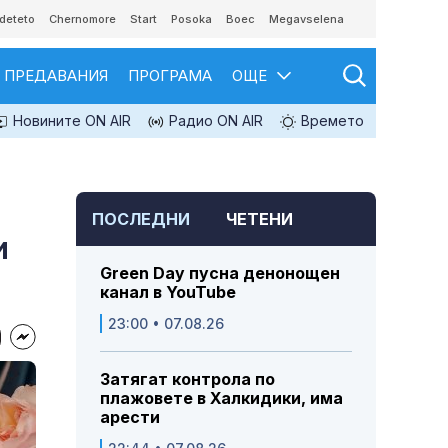
deteto
Chernomore
Start
Posoka
Boec
Megavselena
ПРЕДАВАНИЯ
ПРОГРАМА
ОЩЕ
Новините ON AIR
Радио ON AIR
Времето
ПОСЛЕДНИ
ЧЕТЕНИ
и
Green Day пусна денонощен
канал в YouTube
23:00 • 07.08.26
Затягат контрола по
плажовете в Халкидики, има
арести