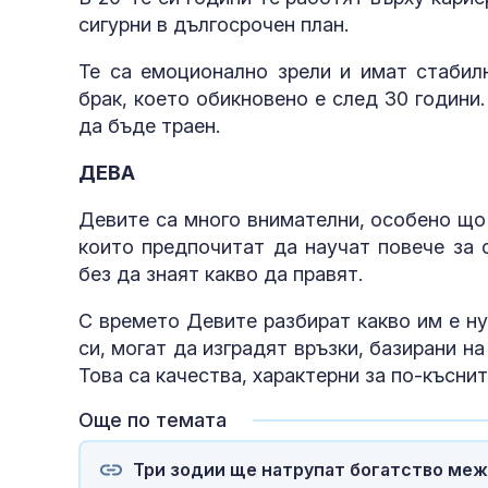
сигурни в дългосрочен план.
Те са емоционално зрели и имат стабил
брак, което обикновено е след 30 години
да бъде траен.
ДЕВА
Девите са много внимателни, особено що 
които предпочитат да научат повече за 
без да знаят какво да правят.
С времето Девите разбират какво им е ну
си, могат да изградят връзки, базирани н
Това са качества, характерни за по-къснит
Още по темата
Три зодии ще натрупат богатство межд