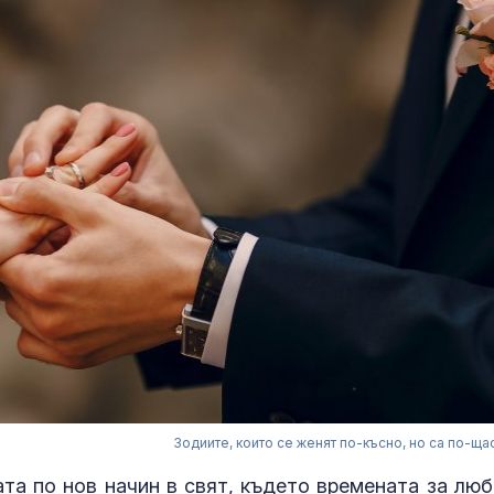
Зодиите, които се женят по-късно, но са по-ща
та по нов начин в свят, където времената за люб