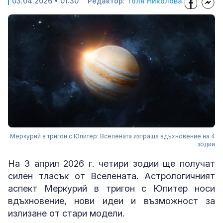
03.04.2026 • 01:30
Редактор:
Толя Николова
Меркурий в тригон с Юпитер: Вселената изпраща вдъхновение на 4
зодии
На 3 април 2026 г. четири зодии ще получат
силен тласък от Вселената. Астрологичният
аспект Меркурий в тригон с Юпитер носи
вдъхновение, нови идеи и възможност за
излизане от стари модели.