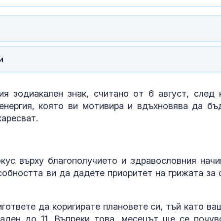
и
я зодиакален знак, считано от 6 август, след 
енергия, която ви мотивира и вдъхновява да бъ
харесват.
кус върху благополучието и здравословния начи
собността ви да дадете приоритет на грижата за 
игответе да коригирате плановете си, тъй като ва
аден до 11. Въпреки това, месецът ще се почув