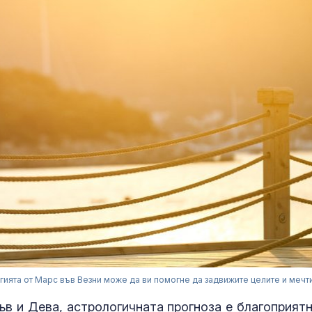
гията от Марс във Везни може да ви помогне да задвижите целите и мечти
ъв и Дева, астрологичната прогноза е благоприятн