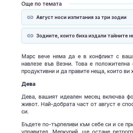
Още по темата
Август носи изпитания за три зодии
Зодиите, които биха издали тайните н
Марс вече няма да е в конфликт с ваши
навлезе във Везни. Това е положителна 
продуктивни и да правите неща, които ви 
Дева
Дева, вашият идеален месец включва фо
живот. Най-добрата част от август е спо
си.
Бъдете по-търпеливи към себе си и се пр
управител, Меркурий, ще остане ретрогр