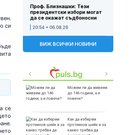
Проф. Близнашки: Тези
президентски избори могат
да се окажат съдбоносни
вен.
о си
20:54 • 06.08.26
ВИЖ ВСИЧКИ НОВИНИ
бъде
зита
между
Можем ли да живеем
а се
до 146 години, а и
 един
повече?
а се
цето
 по
Как да изберем
ане.
йна за
протеинов шейк и за
нето
какво трябва да