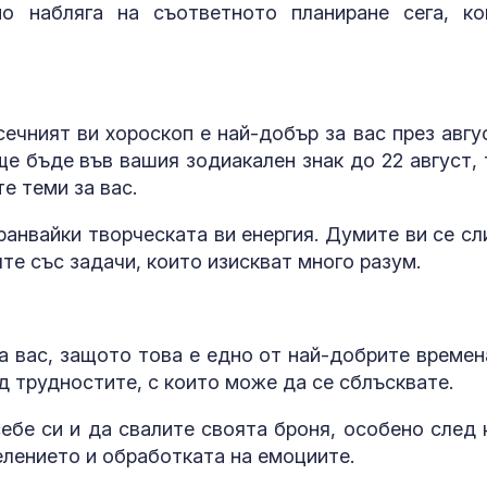
о набляга на съответното планиране сега, ко
САЩ засилва
морския щит:
разрушител Ar
Burke влиза с
ечният ви хороскоп е най-добър за вас през авгус
противоракетен радар
ще бъде във вашия зодиакален знак до 22 август, 
Шон Мендес р
е теми за вас.
коя дама е и ѝ
обясни в люб
ранвайки творческата ви енергия. Думите ви се сл
те със задачи, които изискват много разум.
а вас, защото това е едно от най-добрите времен
ед трудностите, с които може да се сблъсквате.
ебе си и да свалите своята броня, особено след 
елението и обработката на емоциите.