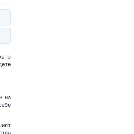
като
дете
н на
себе
шият
ства