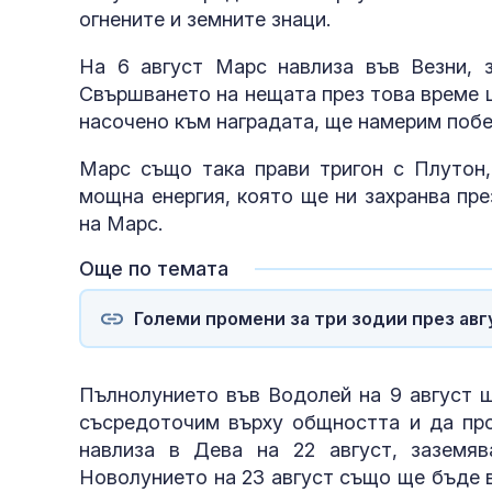
огнените и земните знаци.
На 6 август Марс навлиза във Везни, 
Свършването на нещата през това време щ
насочено към наградата, ще намерим побе
Марс също така прави тригон с Плутон,
мощна енергия, която ще ни захранва пр
на Марс.
Още по темата
Големи промени за три зодии през авг
Пълнолунието във Водолей на 9 август щ
съсредоточим върху общността и да про
навлиза в Дева на 22 август, заземяв
Новолунието на 23 август също ще бъде 