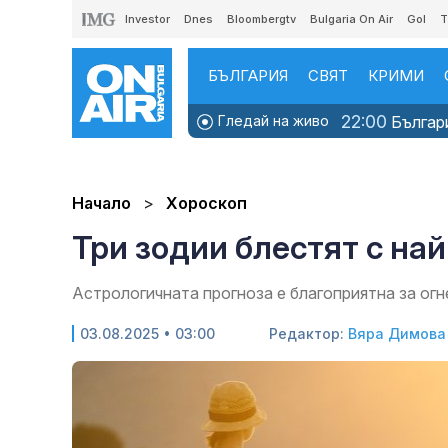
Investor
Dnes
Bloombergtv
Bulgaria On Air
Gol
T
БЪЛГАРИЯ
СВЯТ
КРИМИ
22:00
Гледай на живо
Българи
Начало
Хороскоп
Три зодии блестят с на
Астрологичната прогноза е благоприятна за огн
03.08.2025 • 03:00
Редактор:
Вяра Димова