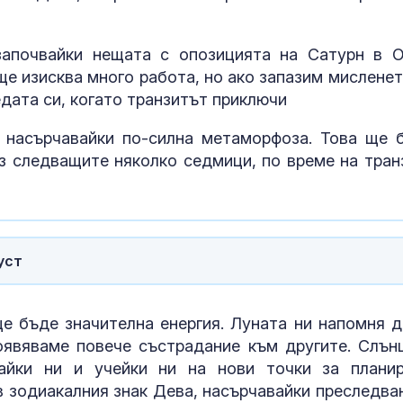
започвайки нещата с опозицията на Сатурн в О
е изисква много работа, но ако запазим мисленет
дата си, когато транзитът приключи
 насърчавайки по-силна метаморфоза. Това ще 
ез следващите няколко седмици, по време на тран
уст
Как войните 
Иран и Украйн
превърнаха в
енергиен шок
е бъде значителна енергия. Луната ни напомня д
явяваме повече състрадание към другите. Слън
Меган Маркъл
айки ни и учейки ни на нови точки за планир
бански в басе
в зодиакалния знак Дева, насърчавайки преследва
ЧРД