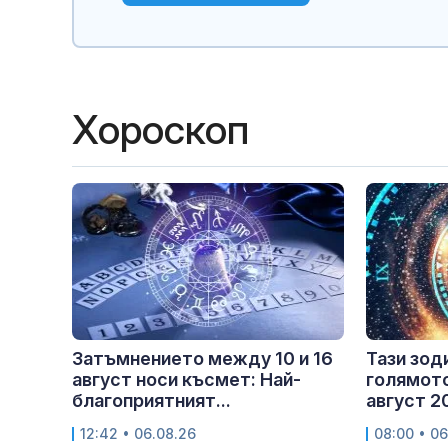
Хороскоп
Затъмнението между 10 и 16
Тази зод
август носи късмет: Най-
голямото
благоприятният...
август 202
12:42 • 06.08.26
08:00 • 06