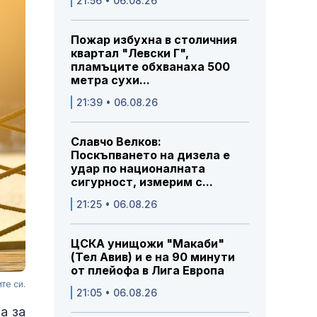
21:56 • 06.08.26
Пожар избухна в столичния
квартал "Левски Г",
пламъците обхванаха 500
метра сухи...
21:39 • 06.08.26
Славчо Велков:
Поскъпването на дизела е
удар по националната
сигурност, измерим с...
21:25 • 06.08.26
ЦСКА унищожи "Макаби"
(Тел Авив) и е на 90 минути
от плейофа в Лига Европа
те си.
21:05 • 06.08.26
а за