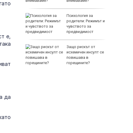
внимаваме?
гато
т
Психология за
 Нов
родители: Режимът и
leigh
чувството за
 нов
предвидимост
т е,
така
азкри с
Защо рискът от
 се
исхемичен инсулт се
ов
повишава в
горещините?
иват
а да
като