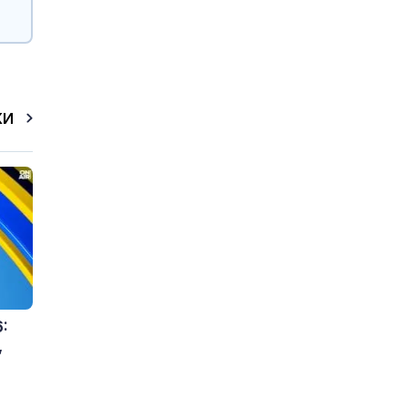
КИ
:
,