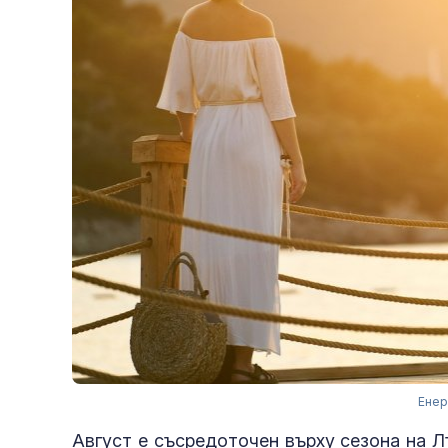
Енер
Август е съсредоточен върху сезона на Л