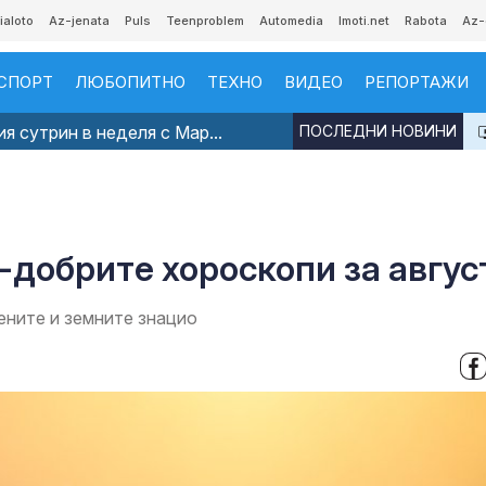
ialoto
Az-jenata
Puls
Teenproblem
Automedia
Imoti.net
Rabota
Az-
СПОРТ
ЛЮБОПИТНО
ТЕХНО
ВИДЕО
РЕПОРТАЖИ
я сутрин в неделя с Мар...
ПОСЛЕДНИ НОВИНИ
й-добрите хороскопи за авгус
ените и земните знацио