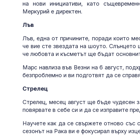
на нови инициативи, като същевременн
Меркурий е директен.
Лъв
Лъв, една от причините, поради които мес
че вие сте звездата на шоуто. Слънцето 
че любовта и късметът ще бъдат основнит
Марс навлиза във Везни на 6 август, подх
безпроблемно и ви подготвят да се справя
Стрелец
Стрелец, месец август ще бъде чудесен з
повярвате в себе си и да се изправите пр
Научете как да се свържете отново със с
сезонът на Рака ви е фокусирал върху изц