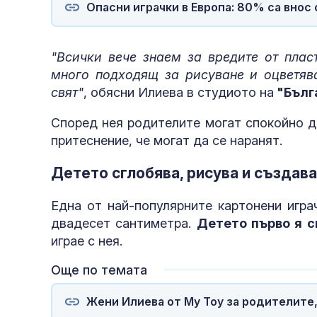
Опасни играчки в Европа: 80% са внос 
"Всички вече знаем за вредите от плас
много подходящ за рисуване и оцветяв
свят"
, обясни Илиева в студиото на
"Бълг
Според нея родителите могат спокойно да
притеснение, че могат да се наранят.
Детето сглобява, рисува и създава
Една от най-популярните картонени игра
двадесет сантиметра.
Детето първо я с
играе с нея.
Още по темата
Жени Илиева от My Toy за родителите