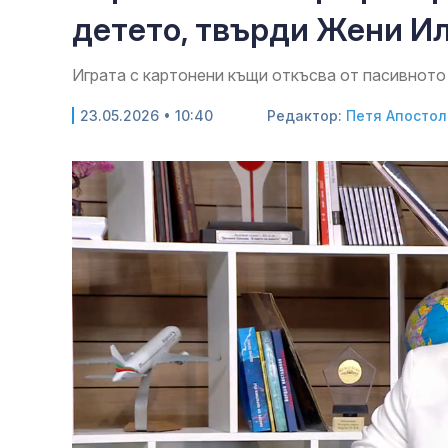
детето, твърди Жени И
Играта с картонени къщи откъсва от пасивното
23.05.2026 • 10:40
Редактор:
Петя Апостол