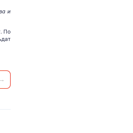
ва и
. По
ъдат
→