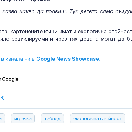
и казва какво да правиш. Тук детето само създа
та, картонените къщи имат и екологична стойност
яло рециклируеми и чрез тях децата могат да б
 в канала ни в
Google News Showcase.
 Google
УК
и
играчка
таблед
екологична стойност