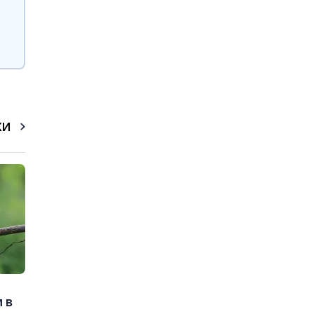
КИ
 в