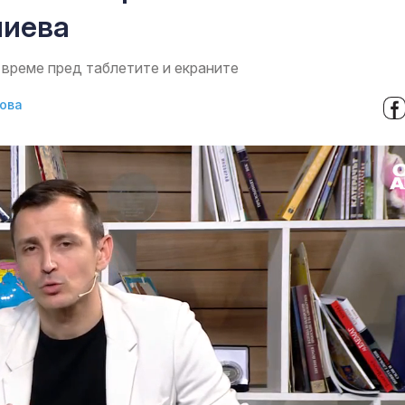
лиева
 време пред таблетите и екраните
ова