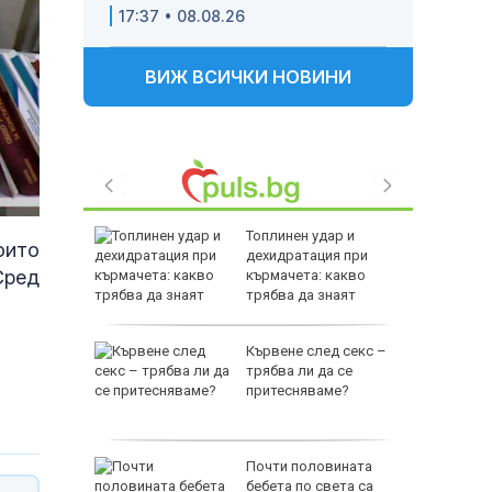
17:37 • 08.08.26
ВИЖ ВСИЧКИ НОВИНИ
й
Топлинен удар и
оито
бхвана
дехидратация при
Сред
ра, вече
кърмачета: какво
трябва да знаят
родителите
Ювентус
Кървене след секс –
уф се
трябва ли да се
ерой
притесняваме?
тобус с
Почти половината
ка зад
бебета по света са