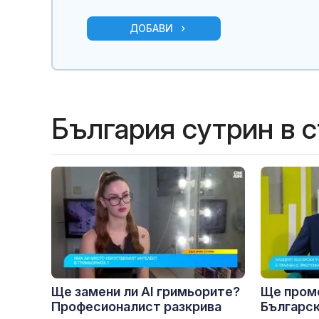
ДОБАВИ
България сутрин в 
Ще замени ли AI гримьорите?
Ще проме
Професионалист разкрива
Българск