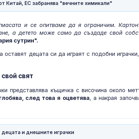
от Китай, ЕС забранява "вечните химикали"
волана: Гледа
кара с лакти
тмасата и се опитваме да я ограничим. Картон
Медведев: За
използва Гру
ане, а детето може само да създаде свой собс
инструмент с
ария сутрин".
Русия
 оставят децата си да играят с подобни играчки,
 свой свят
чки представлява къщичка с височина около мет
глобява, след това я оцветява
, а накрая започв
, децата и днешните играчки