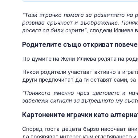
"Тази играчка помага за развитието на 
развива сръчност и въображение. Поняко
досега са били скрити"
, сподели Илиева 
Родителите също откриват повече 
По думите на Жени Илиева ролята на роди
Някои родители участват активно в играт
други предпочитат да ги оставят сами, за
"Понякога именно чрез цветовете и нач
забележи сигнали за вътрешното му съст
Картонените играчки като алтерна
Според госта децата бързо насочват вни
да проявяват интерес към сглобяването и