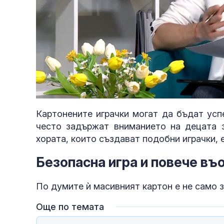
Loaded
:
Unmute
10.00%
Картонените играчки могат да бъдат усп
често задържат вниманието на децата з
хората, които създават подобни играчки, 
Безопасна игра и повече в
По думите ѝ масивният картон е не само з
Още по темата