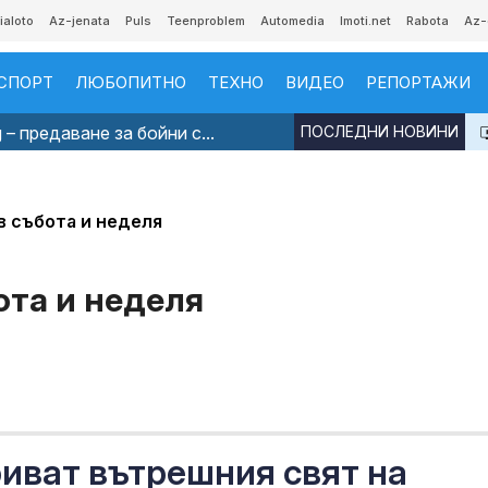
ialoto
Az-jenata
Puls
Teenproblem
Automedia
Imoti.net
Rabota
Az-
СПОРТ
ЛЮБОПИТНО
ТЕХНО
ВИДЕО
РЕПОРТАЖИ
 – предаване за бойни с...
ПОСЛЕДНИ НОВИНИ
в събота и неделя
ота и неделя
иват вътрешния свят на