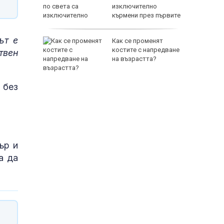
 TikTok и
изключително
 (ВИДЕО)
кърмени през първите
шест месеца
ът е
падът
Как се променят
зия като
костите с напредване
твен
рещу
на възрастта?
 без
ър и
а да