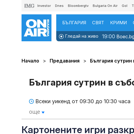
Investor
Dnes
Bloombergtv
Bulgaria On Air
Gol
T
БЪЛГАРИЯ
СВЯТ
КРИМИ
19:00
Гледай на живо
Boec.bg
Начало
Предавания
България сутрин 
България сутрин в съб
Всеки уикенд от 09:30 до 10:30 часа
още
Картонените игри разкр