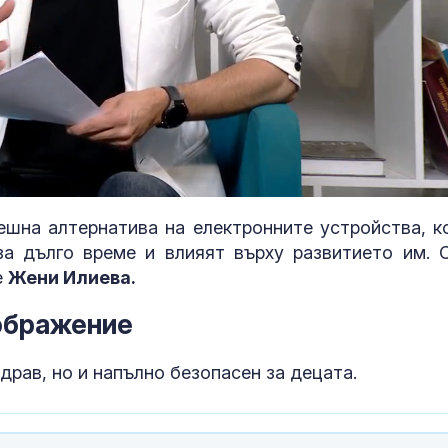
Пожарът кра
ешна алтернатива на електронните устройства, к
Асеновград о
а дълго време и влияят върху развитието им. 
над 6000 дека
е овладян
е
Жени Илиева.
ъображение
Интер надви 
в дербито, Ди
превърна в г
драв, но и напълно безопасен за децата.
Шофьор на ав
телефон в ръ