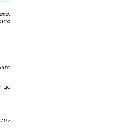
ава,
оито
като
е да
сами