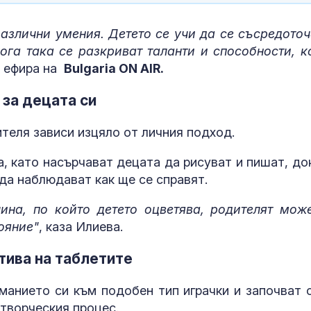
различни умения. Детето се учи да се съсредоточ
га така се разкриват таланти и способности, к
в ефира на
Bulgaria ON AIR.
за децата си
теля зависи изцяло от личния подход.
а, като насърчават децата да рисуват и пишат, до
 да наблюдават как ще се справят.
ина, по който детето оцветява, родителят мож
ояние"
, каза Илиева.
тива на таблетите
манието си към подобен тип играчки и започват 
 творческия процес.