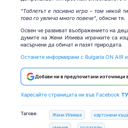
"Таблетът е пасивна игра – там някой т
това го увлича много повече"
, обясни тя.
Освен че развиват въображението на деца
думите на Жени Илиева играчките са изц
насърчени да обичат и пазят природата.
Останете информирани с Bulgaria ON AIR и
Добави ни в предпочитани източници в
Харесайте страницата ни във Facebook
Т
Тагове:
Жени Илиева
картонени къш
умения
родители