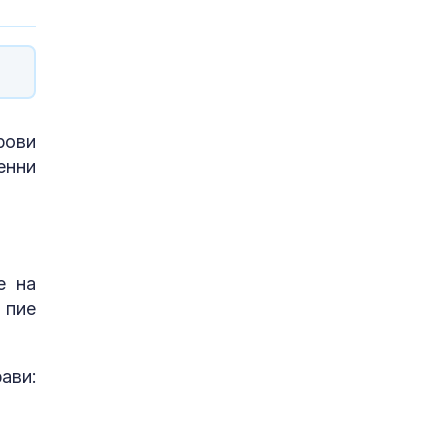
рови
енни
е на
 пие
ави: