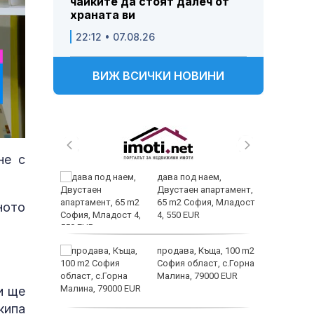
чайките да стоят далеч от
храната ви
22:12 • 07.08.26
ВИЖ ВСИЧКИ НОВИНИ
не с
 и
дава под наем,
 при
Двустаен апартамент,
акво
65 m2 София, Младост
ното
аят
4, 550 EUR
 секс –
продава, Къща, 100 m2
се
София област, с.Горна
е?
Малина, 79000 EUR
и ще
астерои
кипа