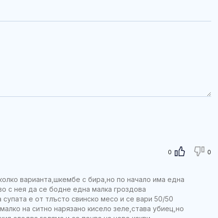
0
0
колко варианта,шкембе с бира,но по начало има една
во с нея да се бодне една малка гроздова
 супата е от тлъсто свинско месо и се вари 50/50
 малко на ситно нарязано кисело зеле,става убиец,но