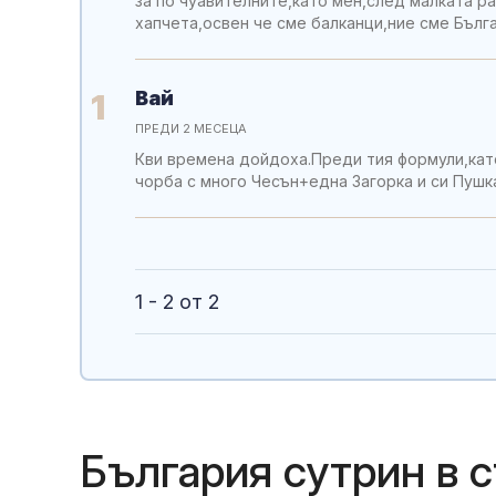
за по чуавителните,като мен,след малката ра
хапчета,освен че сме балканци,ние сме Бълг
Вай
1
ПРЕДИ 2 МЕСЕЦА
Кви времена дойдоха.Преди тия формули,кат
чорба с много Чесън+една Загорка и си Пушка!
1 - 2 от 2
България сутрин в 