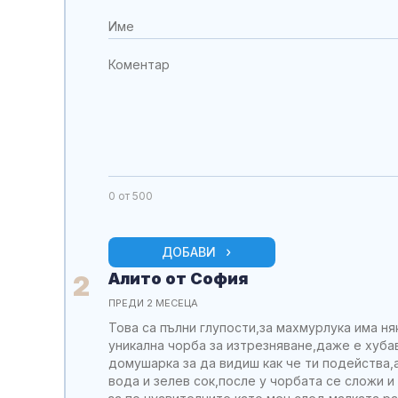
0
от 500
ДОБАВИ
Алито от София
2
ПРЕДИ 2 МЕСЕЦА
Това са пълни глупости,за махмурлука има ня
уникална чорба за изтрезняване,даже е хуба
домушарка за да видиш как че ти подейства,а
вода и зелев сок,после у чорбата се сложи и