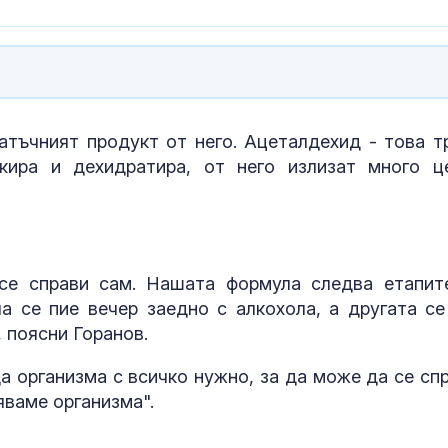
татъчният продукт от него. Ацеталдехид - това т
икира и дехидратира, от него излизат много ц
се справи сам. Нашата формула следва етапит
а се пие вечер заедно с алкохола, а другата се
, поясни Горанов.
а организма с всичко нужно, за да може да се спр
ваме организма".