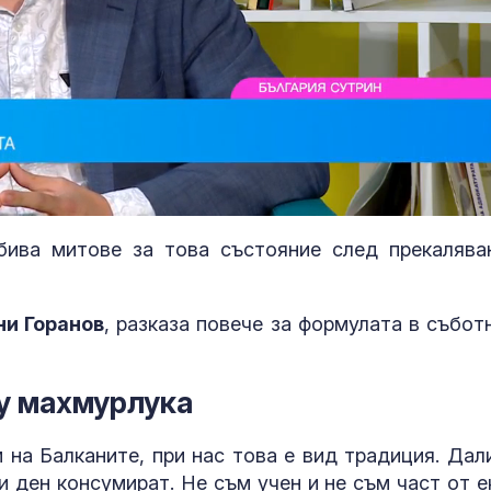
бива митове за това състояние след прекалява
Страната ни се
Топлинен удар
позиционира като
дехидратация
дестинация за
кърмачета: к
ни Горанов
, разказа повече за формулата в събот
космически услуги
трябва да зн
родителите
Една от 36: На
Кървене след
у махмурлука
Острова се продава
трябва ли да 
Lada Niva уникат за 22
притеснявам
хил. паунда
на Балканите, при нас това е вид традиция. Дал
и ден консумират. Не съм учен и не съм част от е