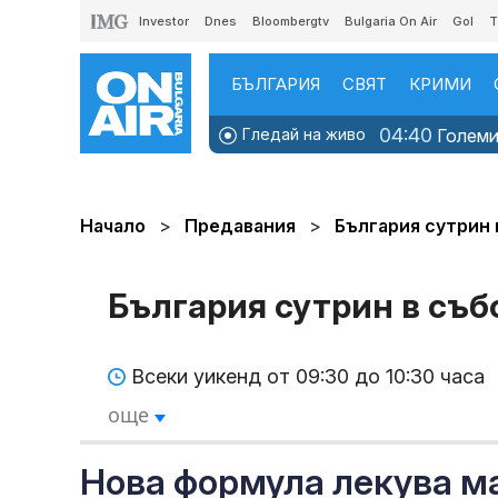
Investor
Dnes
Bloombergtv
Bulgaria On Air
Gol
T
БЪЛГАРИЯ
СВЯТ
КРИМИ
04:40
Гледай на живо
Големит
Начало
Предавания
България сутрин 
България сутрин в съб
Всеки уикенд от 09:30 до 10:30 часа
още
Нова формула лекува ма