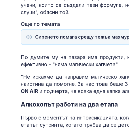
учени, които са създали тази формула, 
случи", обясни той.
Още по темата
Сиренето помага срещу тежък махму
По думите му на пазара има продукти, к
ефективно - "няма магически хапчета".
"Не искахме да направим магическо хапч
наистина да помогне. За нас това беше 3
ON AIR
и подчерта, че всяка една капка ал
Алкохолът работи на два етапа
Първо е моментът на интоксикацията, кога
етапът сутринта, когато трябва да се дет