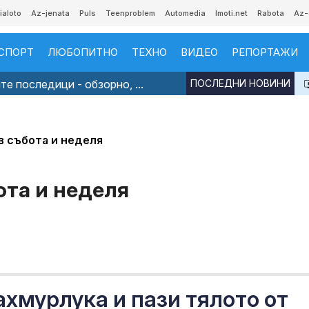
ialoto
Az-jenata
Puls
Teenproblem
Automedia
Imoti.net
Rabota
Az-
СПОРТ
ЛЮБОПИТНО
ТЕХНО
ВИДЕО
РЕПОРТАЖИ
е последици - обзорно, ...
ПОСЛЕДНИ НОВИНИ
в събота и неделя
ота и неделя
хмурлука и пази тялото от