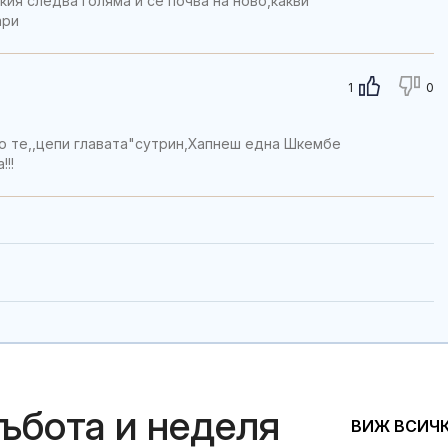
кия следва голяма и се почва на ново,какви
ари
1
0
о те,,цепи главата"сутрин,Хапнеш една Шкембе
!!
събота и неделя
ВИЖ ВСИЧ