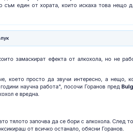
но съм един от хората, които искаха това нещо д
Венера във Везни -
Почти полов
какво предстои за
бебета по све
зодиите?
изключителн
кърмени през
шест месеца
Левски победи
Как се проме
рлук
Локомотив Пловдив с
костите с на
2:0
на възрастта
оито замаскират ефекта от алкохола, но не раб
е, което просто да звучи интересно, а нещо, к
 години научна работа", посочи Горанов пред
Bulg
кохол е вредна.
то тялото започва да се бори с алкохола. След то
оксикираш от всичко останало, обясни Горанов.