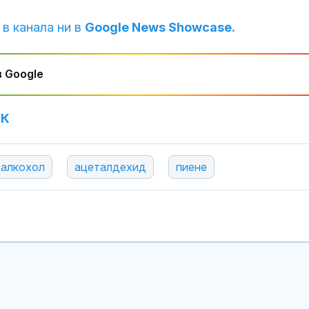
 в канала ни в
Google News Showcase.
 Google
УК
алкохол
ацеталдехид
пиене