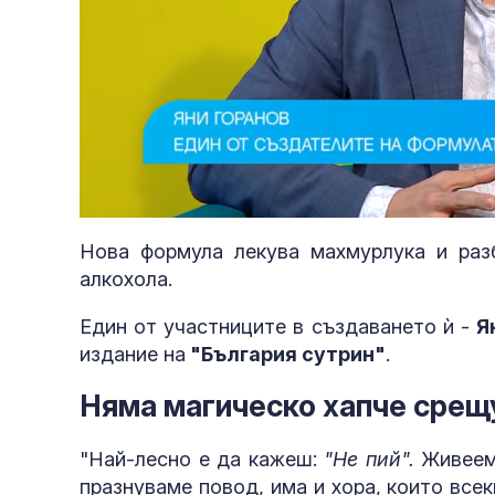
Loaded
:
Unmute
4.75%
Нова формула лекува махмурлука и раз
алкохола.
Един от участниците в създаването ѝ -
Я
издание на
"България сутрин"
.
Няма магическо хапче срещ
"Най-лесно е да кажеш:
"Не пий".
Живеем 
празнуваме повод, има и хора, които всек