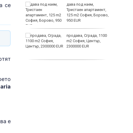
а се
ината
дава под наем,
та са
Тристаен апартамент,
о
125 m2 София, Борово,
 първите
950 EUR
нят
продава, Сграда, 1100
предване
m2 София, Център,
?
2300000 EUR
Полярни
отят
дава под наем,
Двустаен апартамент,
55 m2 София, Младост
оето
4, 650 EUR
aria
ва е