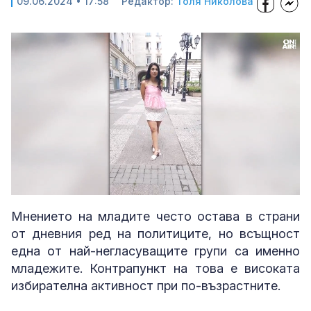
09.06.2024 • 17:58
Редактор:
Толя Николова
Loaded
:
Unmute
36.84%
Мнението на младите често остава в страни
от дневния ред на политиците, но всъщност
една от най-негласуващите групи са именно
младежите. Контрапункт на това е високата
избирателна активност при по-възрастните.