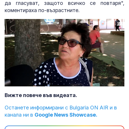
да гласуват, защото всичко се повтаря",
коментираха по-възрастните.
Loaded
:
Unmute
41.87%
Вижте повече във видеата.
Останете информирани с Bulgaria ON AIR и в
канала ни в
Google News Showcase.