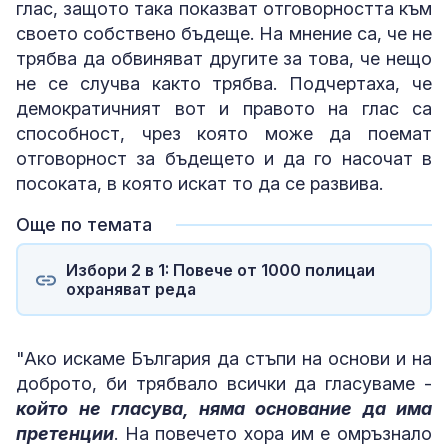
глас, защото така показват отговорността към
своето собствено бъдеще. На мнение са, че не
трябва да обвиняват другите за това, че нещо
не се случва както трябва. Подчертаха, че
демократичният вот и правото на глас са
способност, чрез която може да поемат
отговорност за бъдещето и да го насочат в
посоката, в която искат то да се развива.
Още по темата
Избори 2 в 1: Повече от 1000 полицаи
охраняват реда
"Ако искаме България да стъпи на основи и на
доброто, би трябвало всички да гласуваме -
който не гласува, няма основание да има
претенции
. На повечето хора им е омръзнало