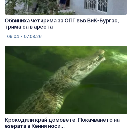
Обвиниха четирима за ОПГ във ВиК-Бургас,
трима са в ареста
09:04 • 07.08.26
Крокодили край домовете: Покачването на
езерата в Кения носи...