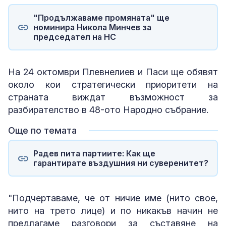
"Продължаваме промяната" ще
номинира Никола Минчев за
председател на НС
На 24 октомври Плевнелиев и Паси ще обявят
около кои стратегически приоритети на
страната виждат възможност за
разбирателство в 48-ото Народно събрание.
Още по темата
Радев пита партиите: Как ще
гарантирате въздушния ни суверенитет?
"Подчертаваме, че от ничие име (нито свое,
нито на трето лице) и по никакъв начин не
предлагаме разговори за съставяне на