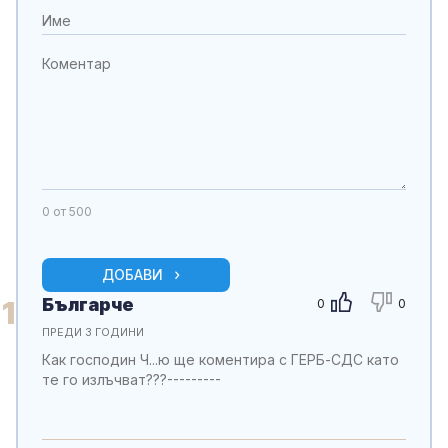
0
от 500
ДОБАВИ
Българче
1
0
0
ПРЕДИ 3 ГОДИНИ
Как господин Ч...ю ще коментира с ГЕРБ-СДС като
те го излъчват???---------