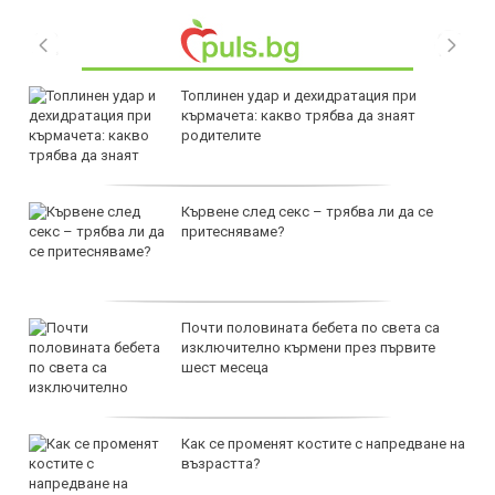
Топлинен удар и дехидратация при
кърмачета: какво трябва да знаят
родителите
Кървене след секс – трябва ли да се
притесняваме?
Почти половината бебета по света са
изключително кърмени през първите
шест месеца
Как се променят костите с напредване на
възрастта?