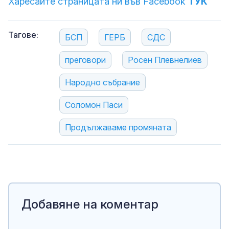
Харесайте страницата ни във Facebook
ТУК
Тагове:
БСП
ГЕРБ
СДС
преговори
Росен Плевнелиев
Народно събрание
Соломон Паси
Продължаваме промяната
Добавяне на коментар