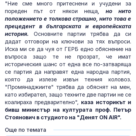
"Ние сме много притеснени и учудени за
пореден път от някои неща
, но нито
положението е толкова страшно, нито това е
прецедент в българската и европейската
история.
Основните партии трябва да си
дадат отговори на ключови за тях въпроси.
Иска ми се да чуя от ГЕРБ едно обяснение на
въпроса защо те не прозрат, че имат
историческия шанс от една все по-затваряща
се партия да направят една народна партия,
която да излезе извън техния коловоз.
"Промянаджиите" трябва да обяснят на мен,
като избирател, защо техните две партии не се
коалираха предварително",
каза историкът и
бивш министър на културата проф. Петър
Стоянович в студиото на "Денят ON AIR".
Още по темата