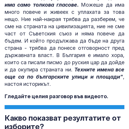
има само толкова гласове.
Можеше да има
много повече и живеех с уплахата за това
нещо. Ние най-накрая трябва да разберем, че
сме на страната на цивилизацията, ние не сме
част от Съветския съюз и няма повече да
бъдем. И който продължава да бъде на друга
страна - трябва да понесе отговорност пред
държавната власт. В България е имало хора,
които са писали писмо до руския цар да дойде
и да окупира страната ни.
Техните имена все
още са по българските улици и площади"
,
настоя
историкът.
Гледайте целия разговор във видеото.
Какво показват резултатите от
изборите?