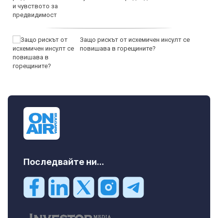
Защо рискът от исхемичен инсулт се
повишава в горещините?
Последвайте ни...