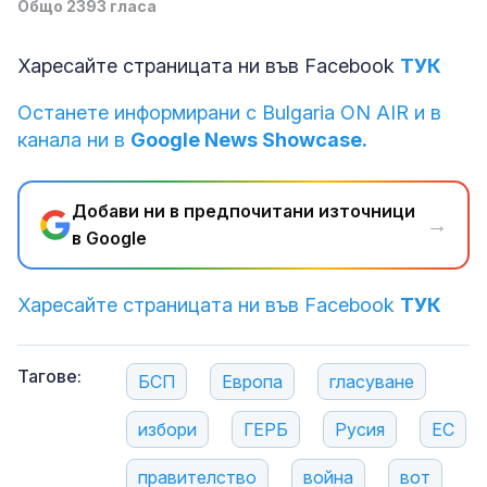
Общо 2393 гласа
Харесайте страницата ни във Facebook
ТУК
Останете информирани с Bulgaria ON AIR и в
канала ни в
Google News Showcase.
Добави ни в предпочитани източници
→
в Google
Харесайте страницата ни във Facebook
ТУК
Тагове:
БСП
Европа
гласуване
избори
ГЕРБ
Русия
ЕС
правителство
война
вот