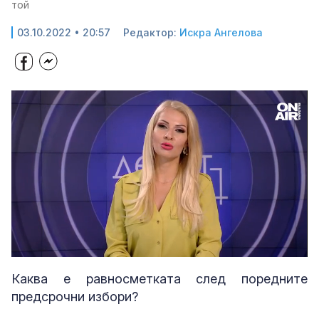
той
03.10.2022 • 20:57
Редактор:
Искра Ангелова
Loaded
:
Unmute
5.40%
Каква е равносметката след поредните
предсрочни избори?