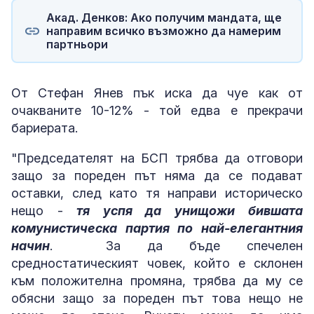
Акад. Денков: Ако получим мандата, ще
направим всичко възможно да намерим
партньори
От Стефан Янев пък иска да чуе как от
очакваните 10-12% - той едва е прекрачи
бариерата.
"Председателят на БСП трябва да отговори
защо за пореден път няма да се подават
оставки, след като тя направи историческо
нещо -
тя успя да унищожи бившата
комунистическа партия по най-елегантния
начин
. За да бъде спечелен
средностатическият човек, който е склонен
към положителна промяна, трябва да му се
обясни защо за пореден път това нещо не