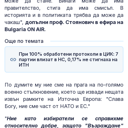
може да стане. Винаги може да има
правителство, стига да има смисъл. В
историята и в политиката трябва да може да
чакаш",
допълни проф. Стоянович в ефира на
Bulgaria ON AIR.
Още по темата
При 100% обработени протоколи в ЦИК: 7
партии влизат в НС, 0,17% не стигнаха на
ИТН
По думите му ние сме на прага на по-голямо
военно стълкновение, което ще извади нещата
извън рамките на Източна Европа: "Слава
Богу, ние сме част от НАТО и ЕС."
"
Ние като избиратели се справихме
относително добре, защото "Възраждане"