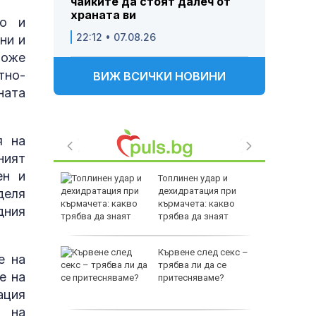
чайките да стоят далеч от
храната ви
ло и
22:12 • 07.08.26
ни и
може
тно-
ВИЖ ВСИЧКИ НОВИНИ
ната
я на
ният
ен и
е
Топлинен удар и
като
дехидратация при
деля
а
кърмачета: какво
дния
слуги
трябва да знаят
родителите
Кървене след секс –
е на
родава
трябва ли да се
е на
ат за 22
притесняваме?
ация
а на