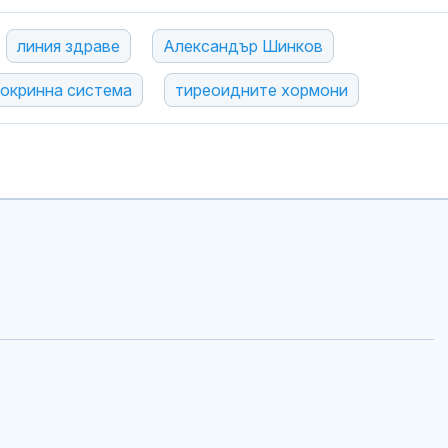
линия здраве
Александър Шинков
окринна система
тиреоидните хормони