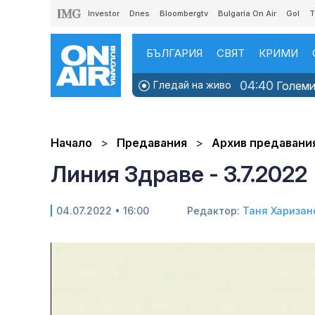
Investor
Dnes
Bloombergtv
Bulgaria On Air
Gol
T
БЪЛГАРИЯ
СВЯТ
КРИМИ
04:40
Гледай на живо
Големит
Начало
Предавания
Архив предавани
Линия Здраве - 3.7.2022
04.07.2022 • 16:00
Редактор:
Таня Харизан