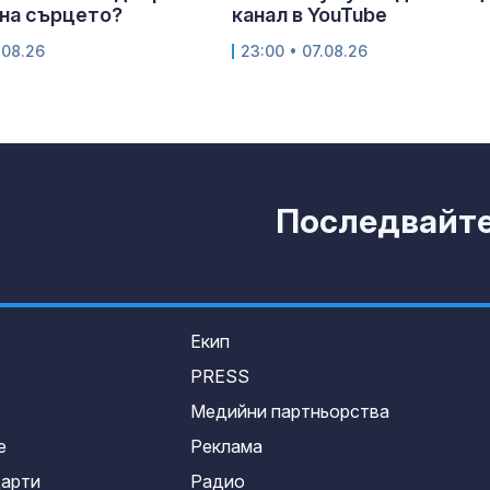
на сърцето?
канал в YouTube
.08.26
23:00 • 07.08.26
Последвайте 
Екип
PRESS
Медийни партньорства
е
Реклама
дарти
Радио