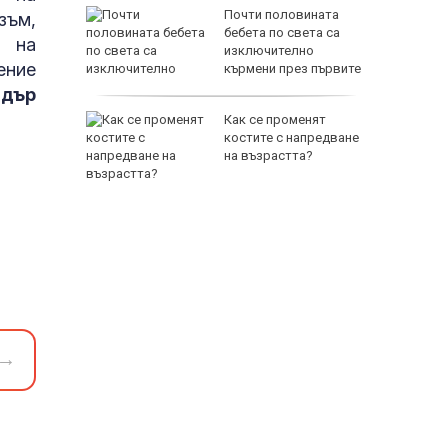
зни -
Почти половината
зъм,
ои за
бебета по света са
я на
изключително
ение
кърмени през първите
шест месеца
ндър
и
Как се променят
ловдив с
костите с напредване
на възрастта?
→