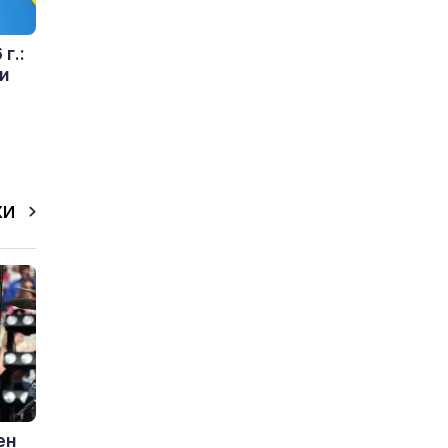
г.:
и
КИ
ен