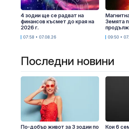
4 зодии ще се радват на
Магнитна
финансов късмет до края на
Земята п
2026 г.
продължи
07:58 • 07.08.26
09:50 • 07
Последни новини
По-добър живот за 3 зодии по
Кои 6 се