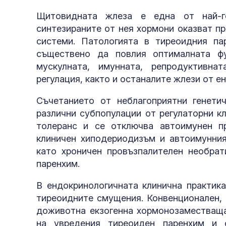
Щитовидната жлеза е една от най-г
синтезираните от нея хормони оказват пр
системи. Патологията в тиреоидния п
съществено да повлия оптималната фу
мускулната, имунната, репродуктивна
регулация, както и останалите жлези от е
Съчетанието от неблагоприятни генети
различни субпопулации от регулаторни к
толеранс и се отключва автоимунен пр
клиничен хиподериодизъм и автоимунни
като хроничен провъзпалителен необра
паренхим.
В ендокринологичната клинична практик
тиреоидните смущения. Конвенционален, 
доживотна екзогенна хормонозаместваща 
на увредения тиреоиден паренхим и ф