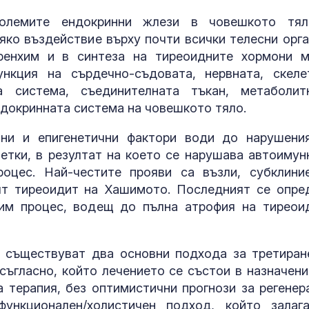
олемите ендокринни жлези в човешкото тя
яко въздействие върху почти всички телесни орга
аренхим и в синтеза на тиреоидните хормони 
нкция на сърдечно-съдовата, нервната, скеле
та система, съединителната тъкан, метаболит
ндокринната система на човешкото тяло.
чни и епигенетични фактори води до нарушени
летки, в резултат на което се нарушава автоимун
оцес. Най-честите прояви са възли, субклини
Страната ни с
позиционира 
ят тиреоидит на Хашимото. Последният се опре
дестинация з
тим процес, водещ до пълна атрофия на тиреои
космически у
Една от 36: На
а съществуват два основни подхода за третиран
Острова се п
съгласно, който лечението се състои в назначени
Lada Niva уник
хил. паунда
терапия, без оптимистични прогнози за регенер
ункционален/холистичен подход, който залаг