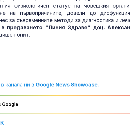
Венера във Ве
тния физиологичен статус на човешкия органи
какво предст
ане на първопричините, довели до дисфункци
зодиите?
нес за съвременните методи за диагностика и леч
и
в предаването "Линия Здраве" доц. Алекса
дишен опит.
Левски побед
Локомотив П
2:0
 в канала ни в
Google News Showcase.
 Google
УК