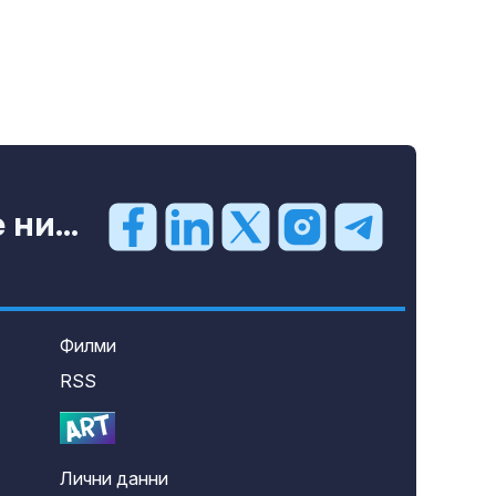
ни...
Филми
RSS
Лични данни