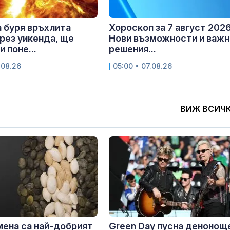
 буря връхлита
Хороскоп за 7 август 2026 
рез уикенда, ще
Нови възможности и важн
 поне...
решения...
.08.26
05:00 • 07.08.26
ВИЖ ВСИЧ
мена са най-добрият
Green Day пусна денонощ