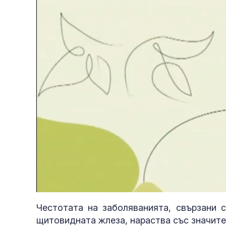
Loaded
:
Unmute
3.14%
Честотата на заболяванията, свързани 
щитовидната жлеза, нараства със значите