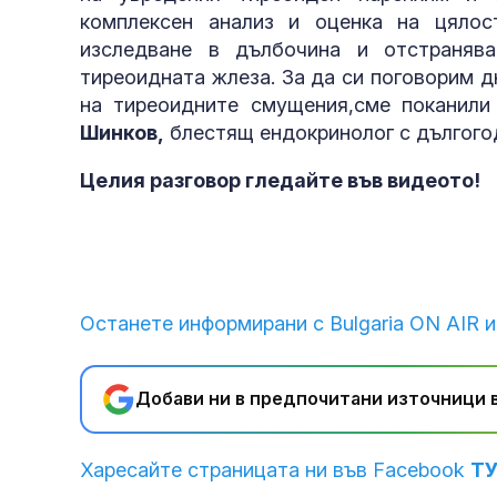
комплексен анализ и оценка на цялос
изследване в дълбочина и отстраняв
тиреоидната жлеза. За да си поговорим д
на тиреоидните смущения,сме поканил
Шинков,
блестящ ендокринолог с дългого
Целия разговор гледайте във видеото!
Останете информирани с Bulgaria ON AIR и
Добави ни в предпочитани източници в
Харесайте страницата ни във Facebook
Т