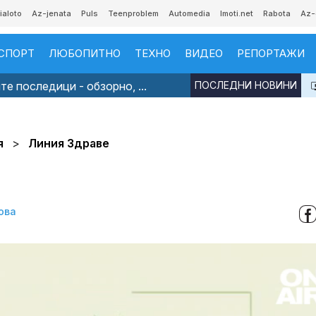
ialoto
Az-jenata
Puls
Teenproblem
Automedia
Imoti.net
Rabota
Az-
СПОРТ
ЛЮБОПИТНО
ТЕХНО
ВИДЕО
РЕПОРТАЖИ
е последици - обзорно, ...
ПОСЛЕДНИ НОВИНИ
я
Линия Здраве
ова