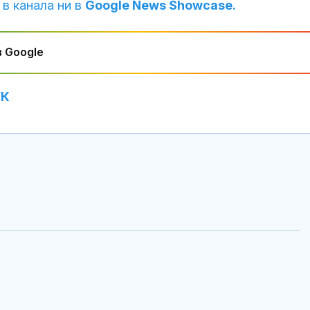
 в канала ни в
Google News Showcase.
 Google
УК
7 идеи за "Направи си
Топлинен удар
сам" за дома
дехидратация
кърмачета: к
трябва да зн
родителите
Голям пожар в сухи
Кървене след