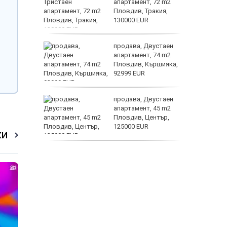
се
апартамент, 72 m2
е?
Пловдив, Тракия,
130000 EUR
Полярни
ината
продава, Двустаен
та са
апартамент, 74 m2
о
Пловдив, Кършияка,
 първите
92999 EUR
Terafab
нят
продава, Двустаен
предване
апартамент, 45 m2
?
Пловдив, Център,
125000 EUR
КИ
продава, Тристаен
апартамент, 91 m2
Пловдив, Център,
179000 EUR