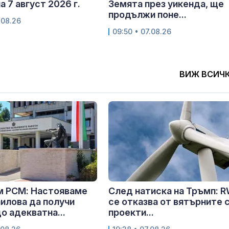
а 7 август 2026 г.
Земята през уикенда, ще
продължи поне...
.08.26
09:50 • 07.08.26
ВИЖ ВСИЧ
м РСМ: Настояваме
След натиска на Тръмп: 
илова да получи
се отказва от вятърните 
о адекватна...
проекти...