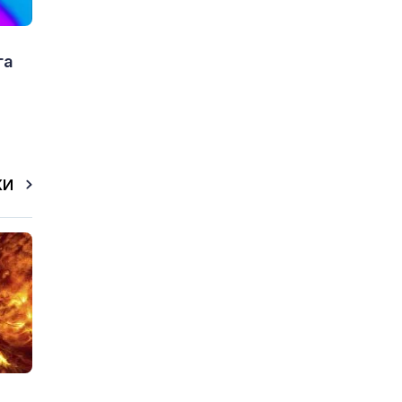
га
КИ