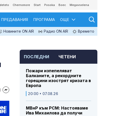
deteto
Chernomore
Start
Posoka
Boec
Megavselena
ПРЕДАВАНИЯ
ПРОГРАМА
ОЩЕ
Новините ON AIR
Радио ON AIR
Времето
ПОСЛЕДНИ
ЧЕТЕНИ
и
Пожари изпепеляват
Балканите, а рекордните
горещини изострят кризата в
Европа
20:00 • 07.08.26
МВнР към РСМ: Настояваме
Ива Михаилова да получи