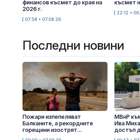
финансов късмет до края на
късмет н
2026 г.
22:12 • 06
07:58 • 07.08.26
Последни новини
Пожари изпепеляват
МВнР къ
Балканите, а рекордните
Ива Миха
горещини изострят...
достъп д