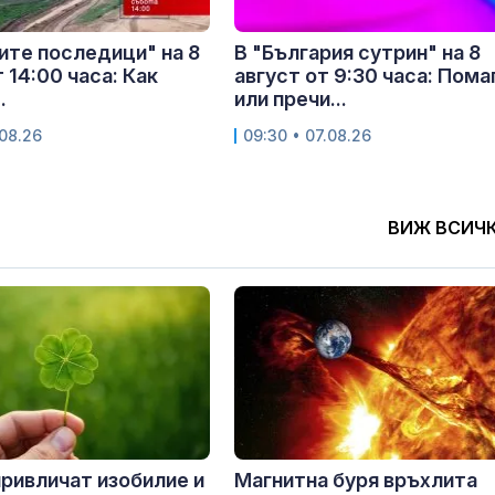
ите последици" на 8
В "България сутрин" на 8
 14:00 часа: Как
август от 9:30 часа: Пома
.
или пречи...
.08.26
09:30 • 07.08.26
ВИЖ ВСИЧ
привличат изобилие и
Магнитна буря връхлита