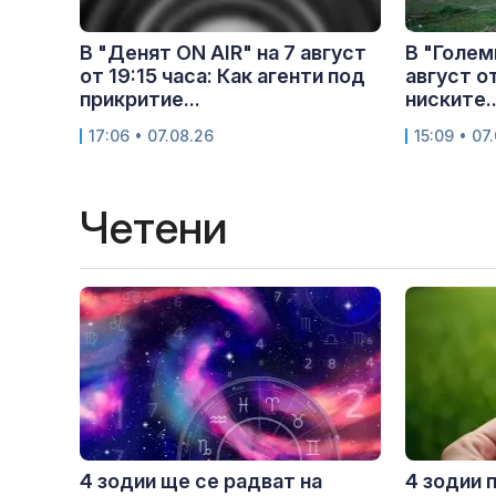
В "Денят ON AIR" на 7 август
В "Голем
от 19:15 часа: Как агенти под
август от
прикритие...
ниските..
17:06 • 07.08.26
15:09 • 07
Четени
4 зодии ще се радват на
4 зодии 