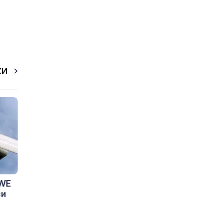
КИ
RWE
си