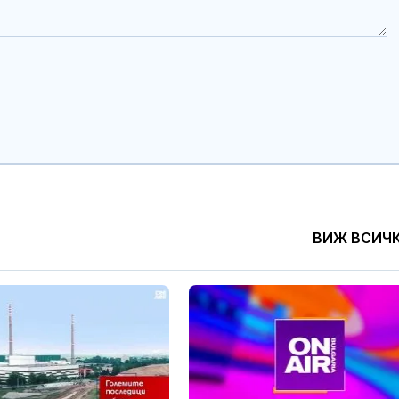
треви гори край
трябва ли да 
Първомай
притеснявам
Рекорден износ на
Почти полов
ток: България стана
бебета по све
батерията на Източна
изключителн
Европа
кърмени през
шест месеца
Над 50 000€, злато и
Как се проме
скъпи часовници са
костите с на
открити в дома на
на възрастта
убития Владо
ВИЖ ВСИЧ