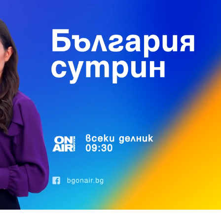
Loaded
:
100.00%