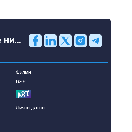
ни...
Филми
RSS
Лични данни