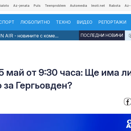
ialoto
Az-jenata
Puls
Teenproblem
Automedia
Imoti.net
Rabota
Az-
СПОРТ
ЛЮБОПИТНО
ТЕХНО
ВИДЕО
РЕПОРТАЖИ
 AIR - новините с коме...
ПОСЛЕДНИ НОВИНИ
5 май от 9:30 часа: Ще има л
 за Гергьовден?