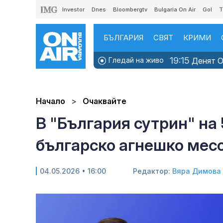
Investor
Dnes
Bloombergtv
Bulgaria On Air
Gol
T
БЪЛГАРИЯ
СВЯТ
КРИМИ
19:15
Гледай на живо
Денят ON
Начало
Очаквайте
В "България сутрин" на 
българско агнешко месо
04.05.2026 • 16:00
Редактор:
Вяра Димова