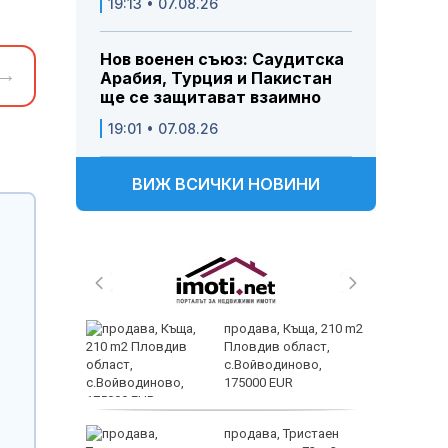
19:13 • 07.08.26
Нов военен съюз: Саудитска
→
Арабия, Турция и Пакистан
ще се защитават взаимно
19:01 • 07.08.26
ВИЖ ВСИЧКИ НОВИНИ
 и
продава, Къща, 210 m2
 при
Пловдив област,
акво
с.Войводиново,
аят
175000 EUR
 секс –
продава, Тристаен