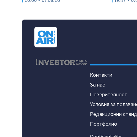
20:00 • 07.08.26
19:47 • 07
Контакти
За нас
Поверителност
Условия за ползван
Редакционни стан
Портфолио
Confidentiality