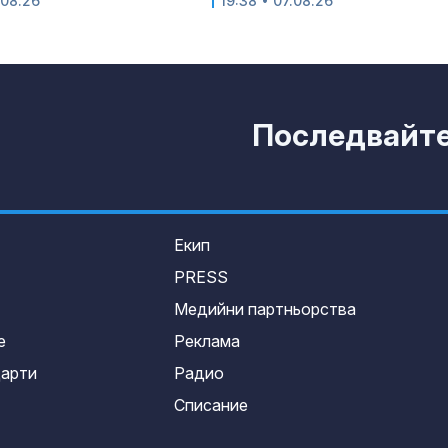
.08.26
19:38 • 07.08.26
Последвайте 
Екип
PRESS
Медийни партньорства
е
Реклама
дарти
Радио
Списание