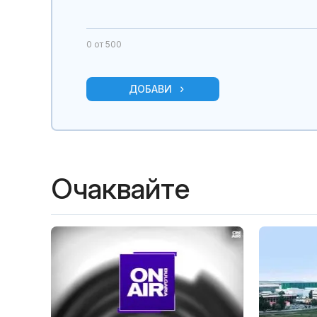
0
от 500
ДОБАВИ
Очаквайте
Загатото