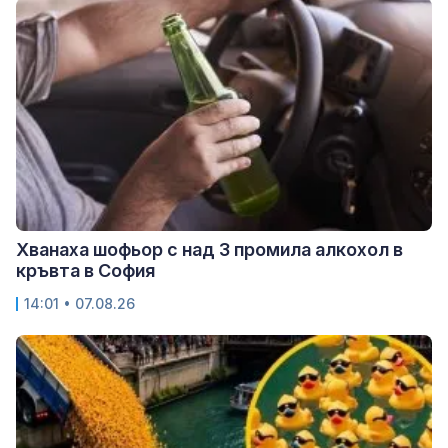
Хванаха шофьор с над 3 промила алкохол в
кръвта в София
14:01 • 07.08.26