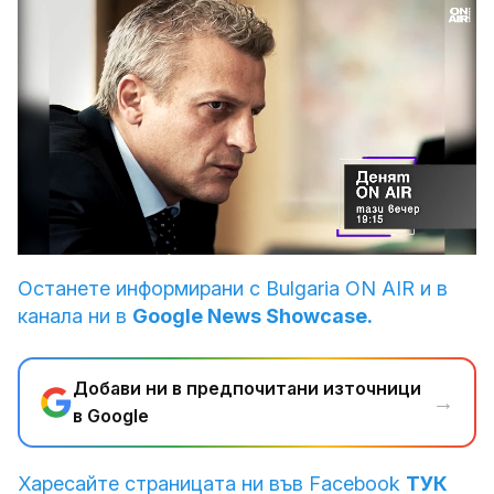
Loaded
:
Unmute
100.00%
Останете информирани с Bulgaria ON AIR и в
канала ни в
Google News Showcase.
Добави ни в предпочитани източници
→
в Google
Харесайте страницата ни във Facebook
ТУК