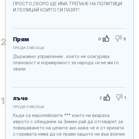
ПРОСТО,СКОРО ЩЕ ИМА ТРЕПАНЕ НА ПОЛИТИЦИ
И ПОЛИЦАЙ КОИТО ГИ ПАЗЯТ!
Прям
2
0
0
ПРЕДИ 3 МЕСЕЦА
Държавно управление . което не осигурява
плановост и нормираност за народа си не ми го
хвали.
лъчо
1
2
1
ПРЕДИ 3 МЕСЕЦА
Къде са европейските *** които ни вкараха
еврото с обещание за Земен рай да отговарят за
повишаването на цените ако кажа че е от кризата
с горивата няма да се прави защото не във всички