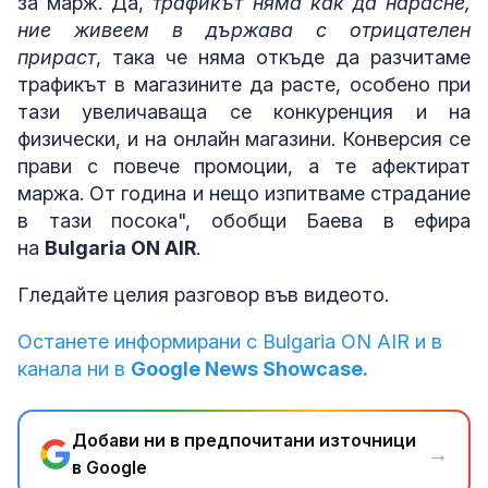
за марж. Да,
трафикът няма как да нарасне,
ние живеем в държава с отрицателен
прираст
, така че няма откъде да разчитаме
трафикът в магазините да расте, особено при
тази увеличаваща се конкуренция и на
физически, и на онлайн магазини. Конверсия се
прави с повече промоции, а те афектират
маржа. От година и нещо изпитваме страдание
в тази посока", обобщи Баева в ефира
на
Bulgaria ON AIR
.
Гледайте целия разговор във видеото.
Останете информирани с Bulgaria ON AIR и в
канала ни в
Google News Showcase.
Добави ни в предпочитани източници
→
в Google