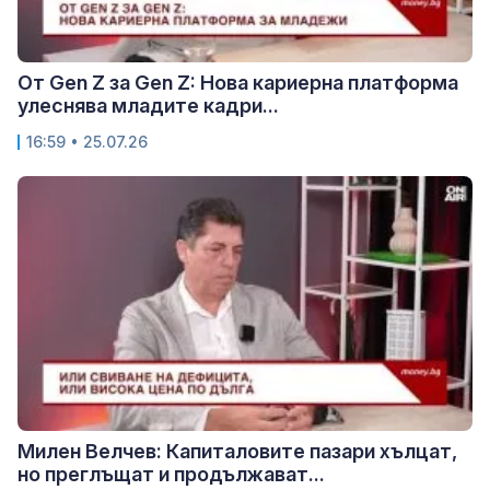
От Gen Z за Gen Z: Нова кариерна платформа
улеснява младите кадри...
16:59 • 25.07.26
Милен Велчев: Капиталовите пазари хълцат,
но преглъщат и продължават...