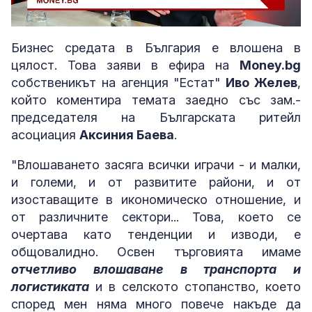
Loaded
:
Unmute
3.10%
Бизнес средата в България е влошена в
цялост. Това заяви в ефира на
Money.bg
собственикът на агенция "Естат"
Иво Желев
,
който коментира темата заедно със зам.-
председателя на Българската ритейл
асоциация
Аксиния Баева
.
"Влошаването засяга всички играчи - и малки,
и големи, и от развитите райони, и от
изоставащите в икономическо отношение, и
от различните сектори... Това, което се
очертава като тенденции и изводи, е
общовалидно. Освен търговията имаме
отчетливо влошаване в транспорта и
логистиката
и в селското стопанство, което
според мен няма много повече накъде да