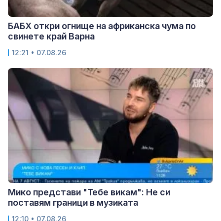
БАБХ откри огнище на африканска чума по
свинете край Варна
12:21 • 07.08.26
Мико представи "Тебе викам": Не си
поставям граници в музиката
12:10 • 07.08.26