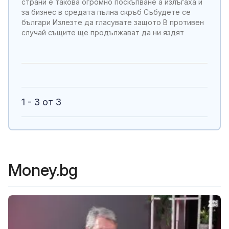
страни е такова огромно поскъпване а излъгаха и
за бизнес в средата пълна скръб Събудете се
българи Излезте да гласувате защото В противен
случай същите ще продължават да ни яздят
1 - 3 от 3
Money.bg