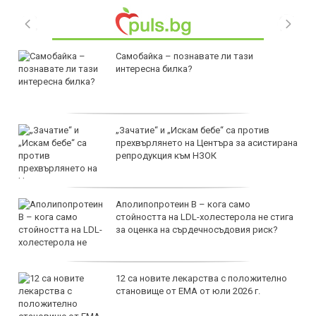
Самобайка – познавате ли тази
интересна билка?
„Зачатие“ и „Искам бебе“ са против
прехвърлянето на Центъра за асистирана
репродукция към НЗОК
Аполипопротеин B – кога само
стойността на LDL-холестерола не стига
за оценка на сърдечносъдовия риск?
12 са новите лекарства с положително
становище от ЕМА от юли 2026 г.