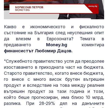
Loaded
:
Unmute
1.83%
Какво е икономическото и фискалното
състояние на България след неуспешния опит
да влезем в Еврозоната? Темата в
предаването
Money.bg
коментира
финансистът Любомир Дацов.
"Cлyжeбнoтo пpaвитeлcтвo ycпя дa пpeoдoлee
изocтaвaнeтo в пpиxoднaтa чacт нa бюджeтa.
Старото правителство, когато внесе бюджета,
го внесе с много висок брутен вътрешен
продукт и вследствие на това между реалния
вътрешен продукт за тази година и този,
който беше прогнозиран, има близо 10 млрд.
разлика. При 28-29% дял на данъчните