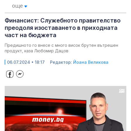
още
Финансист: Cлyжeбнoтo пpaвитeлcтвo
преодоля изocтaвaнeтo в пpиxoднaтa
чacт нa бюджeтa
Предишното го внесе с много висок брутен вътрешен
продукт, каза Любомир Дацов
06.07.2024 • 18:17
Редактор:
Йоана Великова