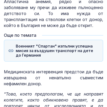
Апластична анемия, рядко и опасно
заболяване му пречи да изживее пълноценно
детството си. То има нужда от
трансплантация на стволови клетки от донор,
който в България не може да бъде открит.
Още по темата
Военният "Спартан" изпълни успешна
мисия за въздушен транспорт на дете
до Германия
Медицинската интервенция предстои да бъде
извършена от ненапълно съвместим
нефамилен донор.
"Това, което предполагам, че ще направят
колегите, както обикновено правят, е да
повторят някои от изследванията и да