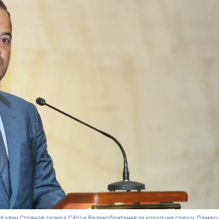
Калин Стоянов сезира САЩ и Великобритания за корупция срещу Деме