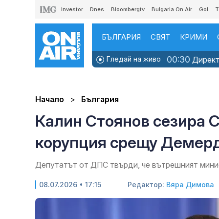
Investor
Dnes
Bloombergtv
Bulgaria On Air
Gol
T
БЪЛГАРИЯ
СВЯТ
КРИМИ
00:30
Гледай на живо
Директн
Начало
България
Калин Стоянов сезира 
корупция срещу Демер
Депутатът от ДПС твърди, че вътрешният мини
08.07.2026 • 17:15
Редактор:
Вяра Димова