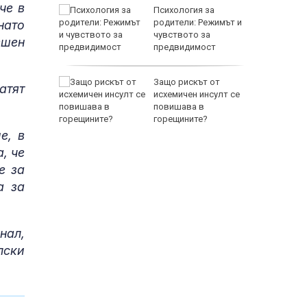
че в
между
Психология за
а се
родители: Режимът и
нато
 един
чувството за
ешен
предвидимост
EUR
 по
Защо рискът от
атят
йна за
исхемичен инсулт се
повишава в
горещините?
е, в
, че
е за
а за
800 EUR
нал,
лски