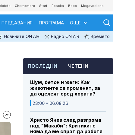
deteto
Chernomore
Start
Posoka
Boec
Megavselena
ПРЕДАВАНИЯ
ПРОГРАМА
ОЩЕ
Новините ON AIR
Радио ON AIR
Времето
ПОСЛЕДНИ
ЧЕТЕНИ
Шум, бетон и жеги: Как
животните се променят, за
да оцелеят сред хората?
23:00 • 06.08.26
Христо Янев след разгрома
над "Макаби": Критиките
няма да ме спрат да работя