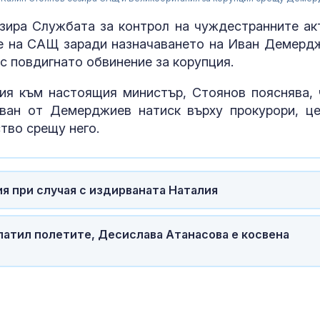
ира Службата за контрол на чуждестранните ак
е на САЩ заради назначаването на Иван Демерд
с повдигнато обвинение за корупция.
ия към настоящия министър, Стоянов пояснява, 
зван от Демерджиев натиск върху прокурори, ц
тво срещу него.
За наказание:
 при случая с издирваната Наталия
в “месомелач
руски войник
в рокля (ВИД
латил полетите, Десислава Атанасова е косвена
Китай тества 
опасни мисии:
щурмовите
хеликоптери 
полети под радара