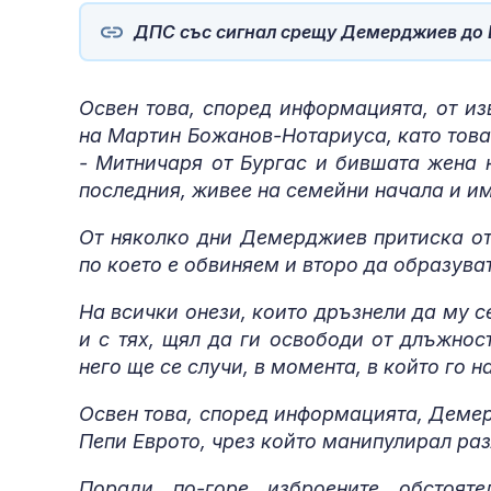
ДПС със сигнал срещу Демерджиев до Е
Освен това, според информацията, от и
на Мартин Божанов-Нотариуса, като това
- Митничаря от Бургас и бившата жена н
последния, живее на семейни начала и им
От няколко дни Демерджиев притиска отд
по което е обвиняем и второ да образува
На всички онези, които дръзнели да му с
и с тях, щял да ги освободи от длъжнос
него ще се случи, в момента, в който го н
Освен това, според информацията, Демер
Пепи Еврото, чрез който манипулирал ра
Поради по-горе изброените обстоят