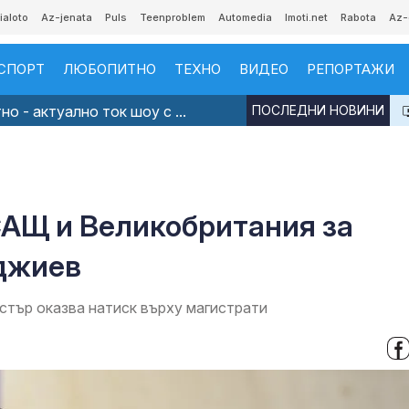
ialoto
Az-jenata
Puls
Teenproblem
Automedia
Imoti.net
Rabota
Az-
СПОРТ
ЛЮБОПИТНО
ТЕХНО
ВИДЕО
РЕПОРТАЖИ
о - актуално ток шоу с ...
ПОСЛЕДНИ НОВИНИ
САЩ и Великобритания за
джиев
стър оказва натиск върху магистрати