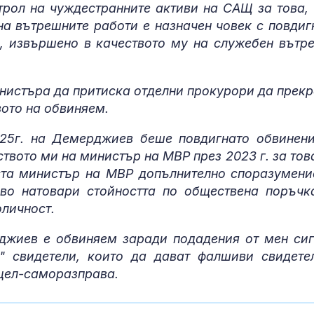
рол на чуждестранните активи на САЩ за това, 
Как войните 
Иран и Украйн
а вътрешните работи е назначен човек с повдиг
превърнаха в
, извършено в качеството му на служебен вътр
енергиен шок
Меган Маркъл
инистъра да притиска отделни прокурори да прекр
бански в басе
вото на обвиняем.
ЧРД
025г. на Демерджиев беше повдигнато обвинени
ството ми на министър на МВР през 2023 г. за това
ста министър на МВР допълнително споразумени
ово натовари стойността по обществена поръчк
оличност.
джиев е обвиняем заради подадения от мен сиг
" свидетели, които да дават фалшиви свидете
 цел-саморазправа.