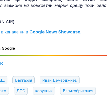
ел вземане на конкретни мерки срещу този овла
ON AIR)
 в канала ни в
Google News Showcase.
 Google
УК
АЩ
България
Иван Демерджиев
ото
ДПС
корупция
Великобритания