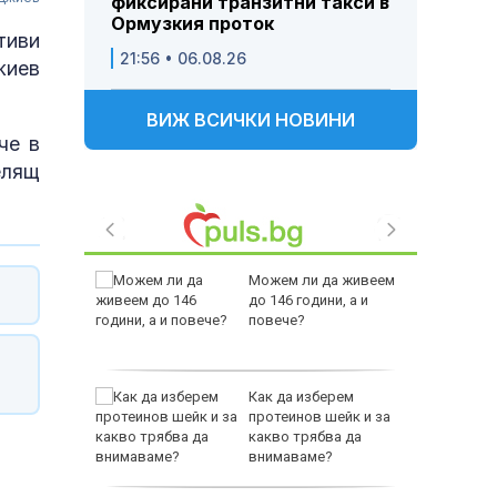
фиксирани транзитни такси в
Ормузкия проток
тиви
21:56 • 06.08.26
жиев
ВИЖ ВСИЧКИ НОВИНИ
че в
елящ
 Пратиха
Можем ли да живеем
ката”
до 146 години, а и
 облечен
повече?
ЕО 16+)
Z-10 за
Как да изберем
протеинов шейк и за
какво трябва да
тренират
внимаваме?