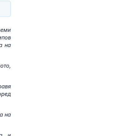
хеми
ипов
а на
ото,
равя
оред
а на
ка и