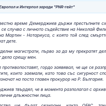
вропол и Интерпол заради "PNR-гейт"
звестно време Демерджиев държи престъпните с
 се случва с личното съдействие на Николай Фил
а Мартин - Нотариуса, с която той след смъртт
ат дете.
елни магистрати, първо за да му прекратят дел
т дела срещу мен.
е противопоставят, гордо заявявал, че ще се разп
тите, които заемали, като това със сигурност сп
азначат на поста главен прокурор на Р. България.
джиев твърдял, че в момента разполагал с архив
злични длъжностни лица.
елства ще бъдат сезирани, както OFAC, та