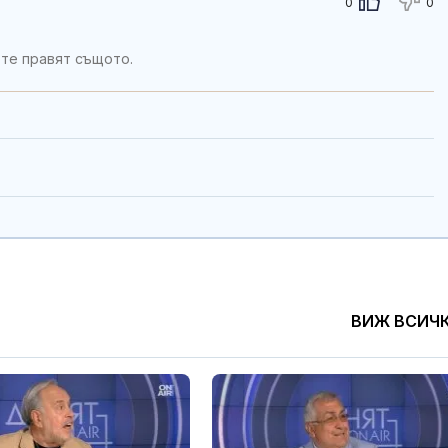
0
0
 те правят същото.
ВИЖ ВСИЧ