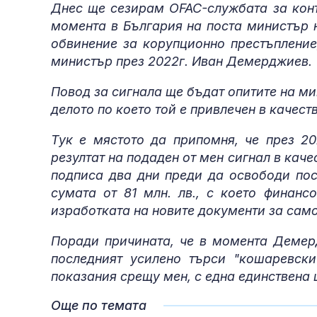
Днес ще сезирам OFAC-службата за конт
момента в България на поста министър н
обвинение за корупционно престъпление
министър през 2022г. Иван Демерджиев.
Повод за сигнала ще бъдат опитите на м
делото по което той е привлечен в качест
Тук е мястото да припомня, че през 2
резултат на подаден от мен сигнал в каче
подписа два дни преди да освободи по
сумата от 81 млн. лв., с което финанс
изработката на новите документи за сам
Поради причината, че в момента Демер
последният усилено търси "кошаревски
показания срещу мен, с една единствена
Още по темата