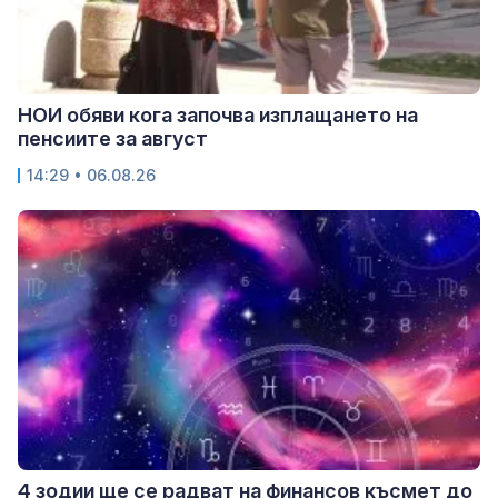
НОИ обяви кога започва изплащането на
пенсиите за август
14:29 • 06.08.26
4 зодии ще се радват на финансов късмет до