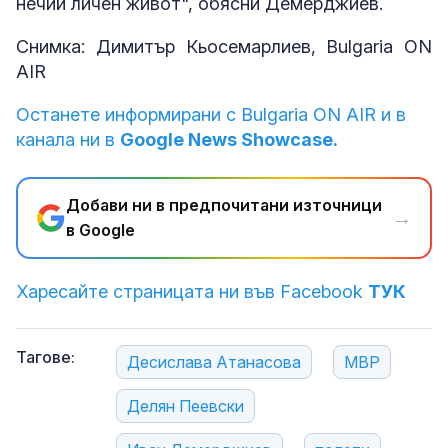
нечий личен живот", обясни Демерджиев.
Снимка: Димитър Кьосемарлиев, Bulgaria ON
AIR
Останете информирани с Bulgaria ON AIR и в
канала ни в
Google News Showcase.
Добави ни в предпочитани източници
→
в Google
Харесайте страницата ни във Facebook
ТУК
Тагове:
Десислава Атанасова
МВР
Делян Пеевски