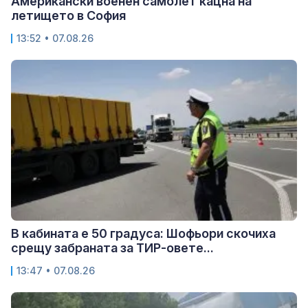
Американски военен самолет кацна на
летището в София
13:52 • 07.08.26
В кабината е 50 градуса: Шофьори скочиха
срещу забраната за ТИР-овете...
13:47 • 07.08.26