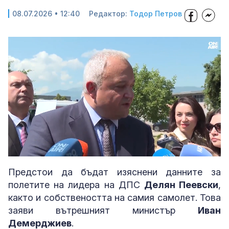
08.07.2026 • 12:40
Редактор:
Тодор Петров
Loaded
:
Unmute
100.00%
Предстои да бъдат изяснени данните за
полетите на лидера на ДПС
Делян Пеевски
,
както и собствеността на самия самолет. Това
заяви вътрешният министър
Иван
Демерджиев
.