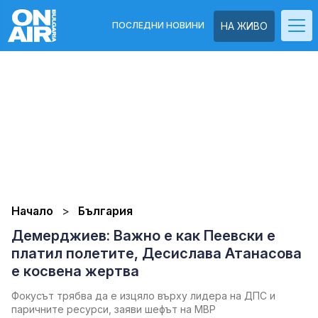
ПОСЛЕДНИ НОВИНИ
НА ЖИВО
Начало
България
Демерджиев: Важно е как Пеевски е
платил полетите, Десислава Атанасова
е косвена жертва
Фокусът трябва да е изцяло върху лидера на ДПС и
паричните ресурси, заяви шефът на МВР