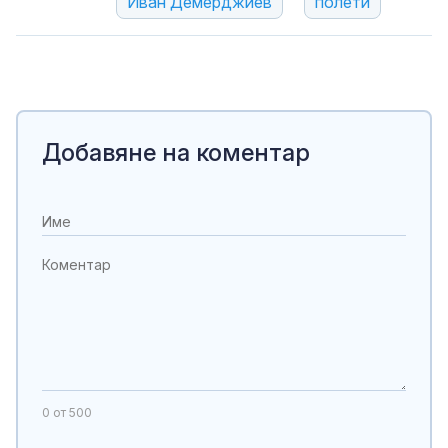
Иван Демерджиев
полети
Добавяне на коментар
0
от 500