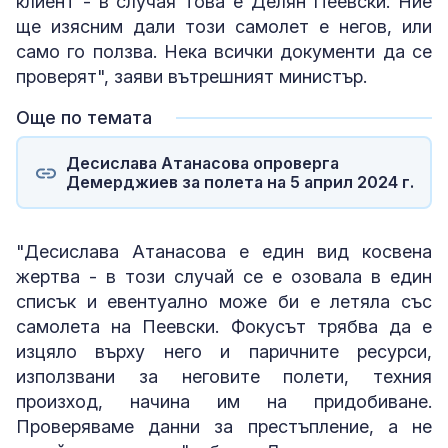
клиент - в случая това е Делян Пеевски. Ние
ще изясним дали този самолет е негов, или
само го ползва. Нека всички документи да се
проверят", заяви вътрешният министър.
Още по темата
Десислава Атанасова опроверга
Демерджиев за полета на 5 април 2024 г.
"Десислава Атанасова е един вид косвена
жертва - в този случай се е озовала в един
списък и евентуално може би е летяла със
самолета на Пеевски. Фокусът трябва да е
изцяло върху него и паричните ресурси,
използвани за неговите полети, техния
произход, начина им на придобиване.
Проверяваме данни за престъпление, а не