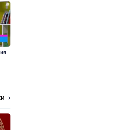
рия
КИ