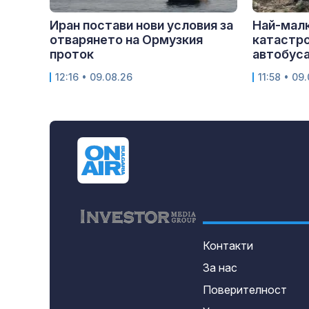
Иран постави нови условия за
Най-малк
отварянето на Ормузкия
катастр
проток
автобуса 
12:16 • 09.08.26
11:58 • 09
Контакти
За нас
Поверителност