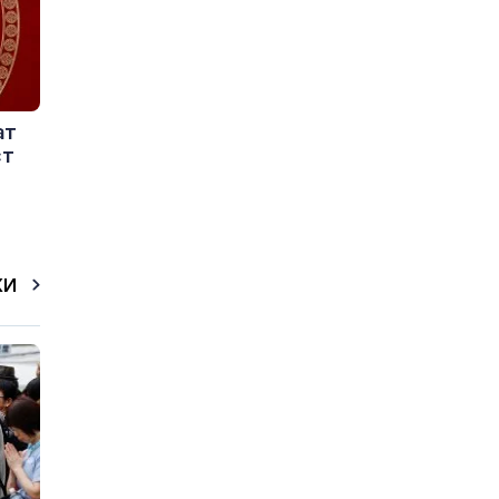
ат
ст
КИ