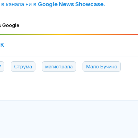
 в канала ни в
Google News Showcase.
В Кричим съб
за съдебните
 Google
на убития Гео
УК
Над 20 000 е
в Британска 
заради огром
Р
Струма
магистрала
Мало Бучино