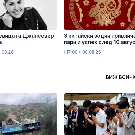
певицата Джансевер
3 китайски зодии привлич
а
пари и успех след 10 авгу
9.08.26
17:00 • 08.08.26
ВИЖ ВСИЧ