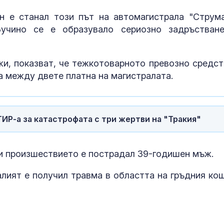
 е станал този път на автомагистрала "Струма
учино се е образувало сериозно задръстван
жи, показват, че тежкотоварното превозно средст
 между двете платна на магистралата.
ИР-а за катастрофата с три жертви на "Тракия"
Бившият адво
и произшествието е пострадал 39-годишен мъж.
Тръмп вече г
прокурор
ият е получил травма в областта на гръдния кош
Почина певиц
Джансевер Д