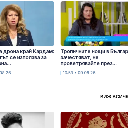
а дрона край Кардам:
Тропичните нощи в Бълга
ът се използва за
зачестяват, не
на...
проветрявайте през...
.08.26
10:53 • 09.08.26
ВИЖ ВСИЧ