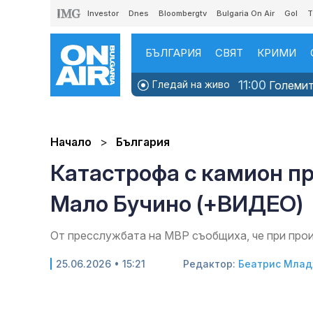
Investor
Dnes
Bloombergtv
Bulgaria On Air
Gol
T
БЪЛГАРИЯ
СВЯТ
КРИМИ
11:00
Гледай на живо
Големите
Начало
България
Катастрофа с камион п
Мало Бучино (+ВИДЕО)
От пресслужбата на МВР съобщиха, че при пр
25.06.2026 • 15:21
Редактор:
Беатрис Мла