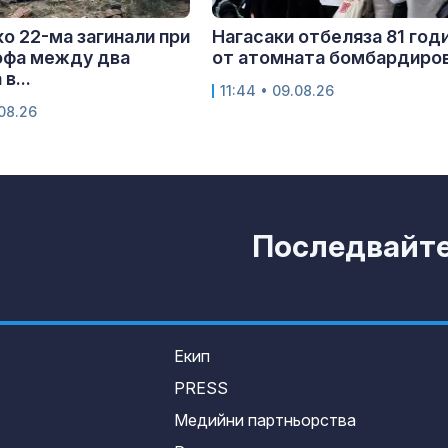
о 22-ма загинали при
Нагасаки отбеляза 81 год
офа между два
от атомната бомбардиро
в...
11:44 • 09.08.26
.08.26
Последвайте 
Екип
PRESS
Медийни партньорства