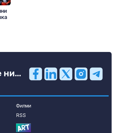
ини
вка
ни...
Филми
RSS