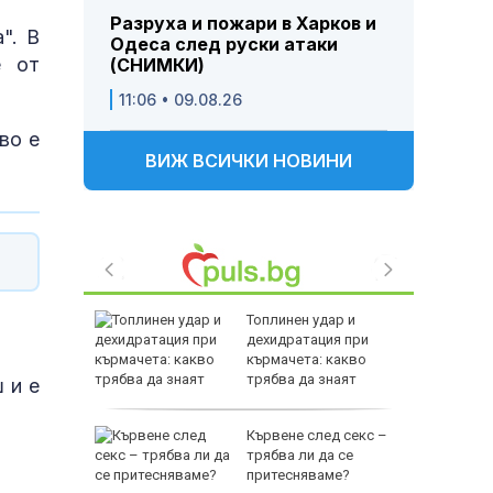
Разруха и пожари в Харков и
". В
Одеса след руски атаки
е от
(СНИМКИ)
11:06 • 09.08.26
во е
ВИЖ ВСИЧКИ НОВИНИ
кат на
Топлинен удар и
лавен
дехидратация при
кърмачета: какво
трябва да знаят
 и е
родителите
ата
Кървене след секс –
алипова
трябва ли да се
притесняваме?