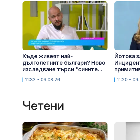
Къде живеят най-
Йотова з
дълголетните българи? Ново
Инцидент
изследване търси "сините...
примитив
11:33 • 09.08.26
11:20 • 09
Четени