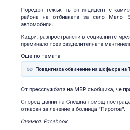
Пореден тежък пътен инцидент с камион
района на отбивката за село Мало Б
автомобили.
Кадри, разпространени в социалните мре
преминало през разделителната мантинела
Още по темата
Повдигнаха обвинение на шофьора на Т
От пресслужбата на МВР съобщиха, че пр
Според данни на Спешна помощ пострадал
откаран за лечение в болница "Пирогов".
Снимка: Facebook