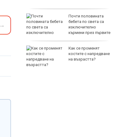
ират пари
Почти половината
 разходи
бебета по света са
→
рги
изключително
кърмени през първите
шест месеца
вакуирани
Как се променят
Колумбия
костите с напредване
ен пожар
на възрастта?
65500 E