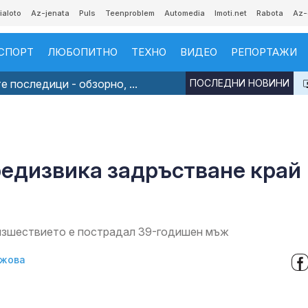
ialoto
Az-jenata
Puls
Teenproblem
Automedia
Imoti.net
Rabota
Az-
СПОРТ
ЛЮБОПИТНО
ТЕХНО
ВИДЕО
РЕПОРТАЖИ
 последици - обзорно, ...
ПОСЛЕДНИ НОВИНИ
редизвика задръстване край
оизшествието е пострадал 39-годишен мъж
джова