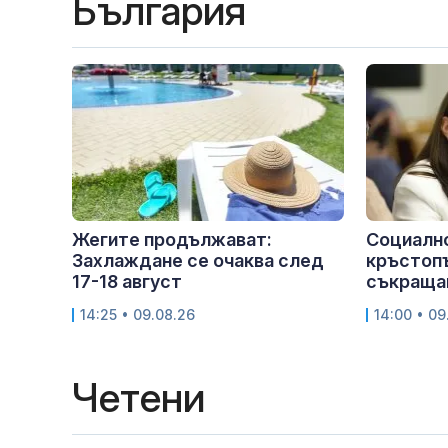
България
Жегите продължават:
Социално
Захлаждане се очаква след
кръстопъ
17-18 август
съкращав
14:25 • 09.08.26
14:00 • 09
Четени