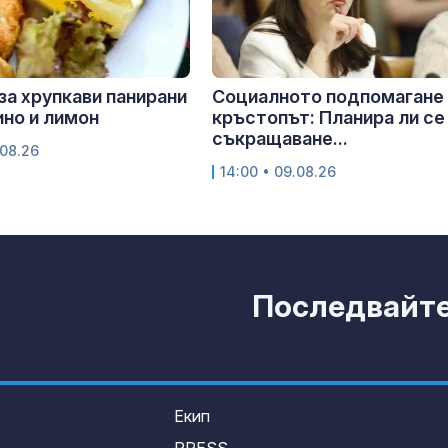
за хрупкави панирани
Социалното подпомагане 
ино и лимон
кръстопът: Планира ли се
съкращаване...
.08.26
14:00 • 09.08.26
Последвайте 
Екип