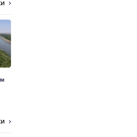
КИ
пи
КИ