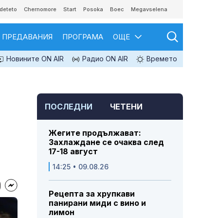
deteto
Chernomore
Start
Posoka
Boec
Megavselena
ПРЕДАВАНИЯ
ПРОГРАМА
ОЩЕ
Новините ON AIR
Радио ON AIR
Времето
ПОСЛЕДНИ
ЧЕТЕНИ
Жегите продължават:
Захлаждане се очаква след
17-18 август
14:25 • 09.08.26
Рецепта за хрупкави
панирани миди с вино и
лимон