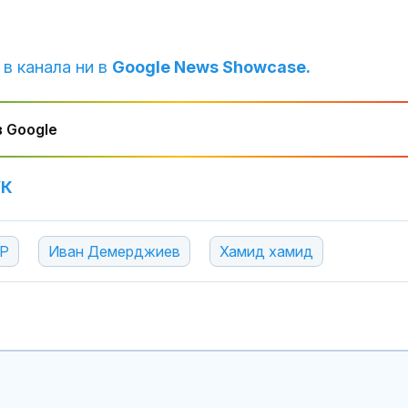
града
Убийство кра
 в канала ни в
Google News Showcase.
Слънчака: Ук
закла друг ук
пред очите на
 Google
И Уитни Хюст
почетена със
Барби
УК
Р
Иван Демерджиев
Хамид хамид