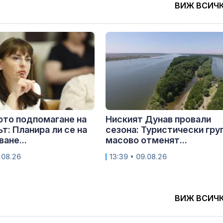
ВИЖ ВСИЧ
то подпомагане на
Ниският Дунав провали
т: Планира ли се на
сезона: Туристически гру
ане...
масово отменят...
.08.26
13:39 • 09.08.26
ВИЖ ВСИЧ