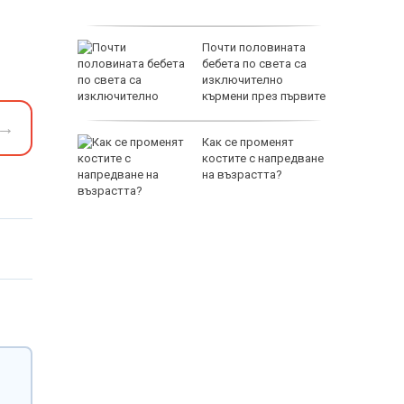
й
Почти половината
раинец
бебета по света са
раинец
изключително
 трети
кърмени през първите
шест месеца
→
ън бе
Как се променят
 своя
костите с напредване
на възрастта?
65500 E