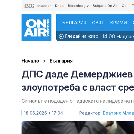
Investor
Dnes
Bloombergtv
Bulgaria On Air
Gol
T
БЪЛГАРИЯ
СВЯТ
КРИМИ
14:00
Гледай на живо
Надпрев
Начало
България
ДПС даде Демерджиев 
злоупотреба с власт ср
Сигналът е подаден от адвоката на лидера на 
18.06.2026 • 17:04
Редактор:
Беатрис Мла