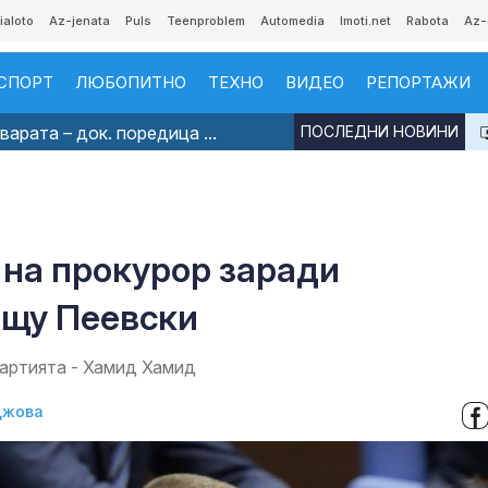
ialoto
Az-jenata
Puls
Teenproblem
Automedia
Imoti.net
Rabota
Az-
СПОРТ
ЛЮБОПИТНО
ТЕХНО
ВИДЕО
РЕПОРТАЖИ
арата – док. поредица ...
ПОСЛЕДНИ НОВИНИ
на прокурор заради
ещу Пеевски
партията - Хамид Хамид
джова