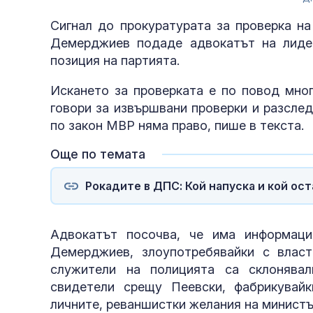
Сигнал до прокуратурата за проверка н
Демерджиев подаде адвокатът на лид
позиция на партията.
Искането за проверката е по повод мног
говори за извършвани проверки и разсле
по закон МВР няма право, пише в текста.
Още по темата
Рокадите в ДПС: Кой напуска и кой ос
Адвокатът посочва, че има информаци
Демерджиев, злоупотребявайки с власт
служители на полицията са склонява
свидетели срещу Пеевски, фабрикувайк
личните, реваншистки желания на минист