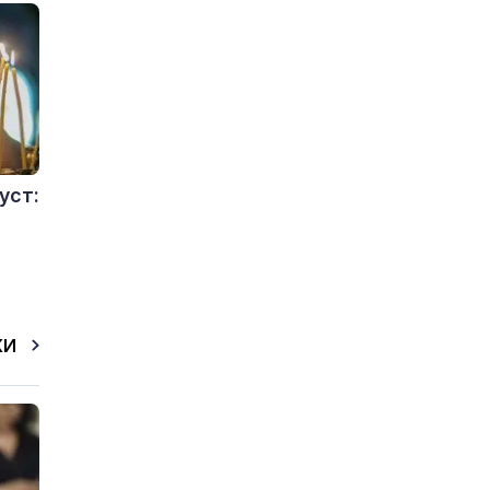
уст:
КИ