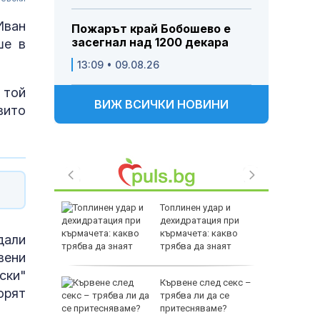
Иван
Пожарът край Бобошево е
засегнал над 1200 декара
ше в
13:09 • 09.08.26
 той
ВИЖ ВСИЧКИ НОВИНИ
вито
 и хищник
Топлинен удар и
ставлява
дехидратация при
"?
кърмачета: какво
дали
трябва да знаят
вени
родителите
ски"
елязва
Кървене след секс –
орят
трябва ли да се
ба над
притесняваме?