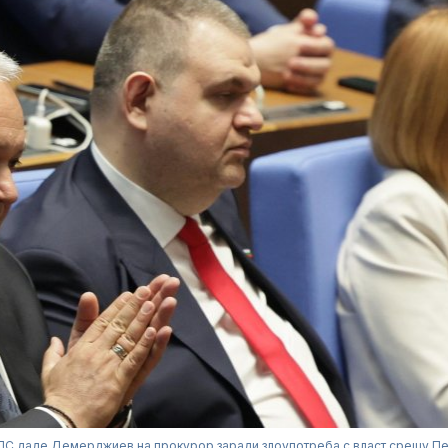
С даде Демерджиев на прокурор заради злоупотреба с власт срещу П