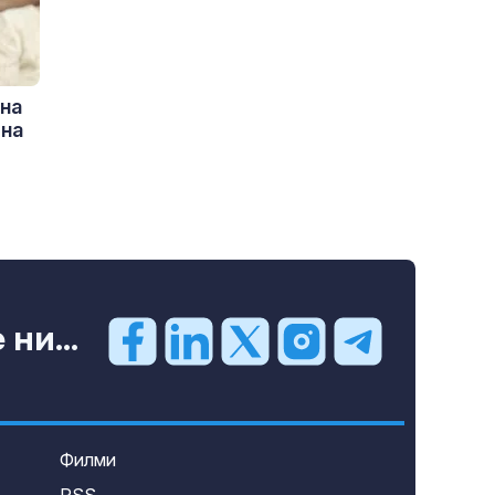
на
 на
ни...
Филми