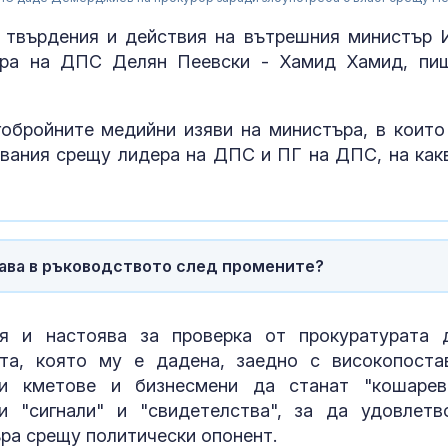
а твърдения и действия на вътрешния министър 
ера на ДПС Делян Пеевски - Хамид Хамид, пи
обройните медийни изяви на министъра, в които
двания срещу лидера на ДПС и ПГ на ДПС, на как
тава в ръководството след промените?
Примамка, но
- какво пред
дронът "Майя
я и настоява за проверка от прокуратурата 
та, която му е дадена, заедно с високопоста
ли кметове и бизнесмени да станат "кошарев
Нагасаки отб
и "сигнали" и "свидетелства", за да удовлетв
годишнина от
атомната бом
ъра срещу политически опонент.