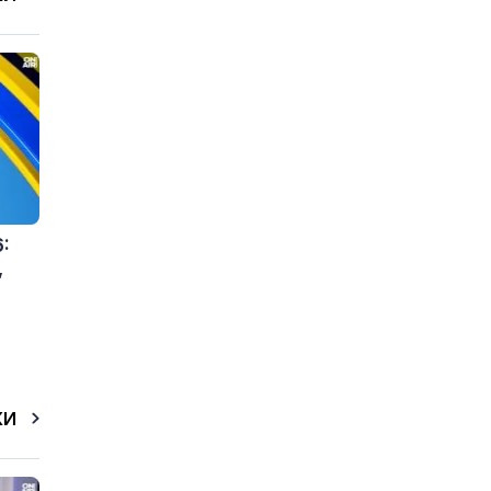
:
,
КИ