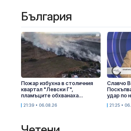
България
Пожар избухна в столичния
Славчо В
квартал "Левски Г",
Поскъпва
пламъците обхванаха...
удар по 
21:39 • 06.08.26
21:25 • 06
Четени