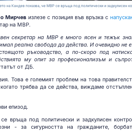
то на Кандев показва, че МВР се връща под политически и задкулисен к
о Мирчев
излезе с позиция във връзка с
напуска
тар на МВР.
авен секретар на МВР е много ясен и тежък зна
 имал реална свобода да действа. И очевидно не е
стоящото ръководство, а по-скоро под натиск
йствията му опит за професионализъм и съпро
утатът от ДБ.
За наказание:
вия. Това е големият проблем на това правителст
в “месомелач
руски войник
 когато трябва да се действа, виждаме отстъплен
в рокля (ВИД
Китай тества 
ови епизод.
опасни мисии:
щурмовите
се връща под политически и задкулисен контро
хеликоптери 
зни - за сигурността на гражданите, борба
полети под радара