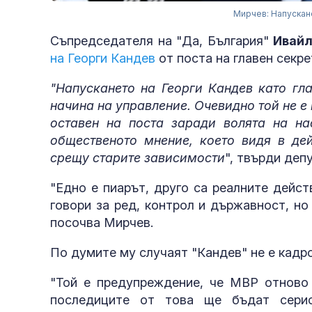
Мирчев: Напускане
Съпредседателя на "Да, България"
Ивайл
на Георги Кандев
от поста на главен секре
"Напускането на Георги Кандев като гл
начина на управление. Очевидно той не е
оставен на поста заради волята на на
общественото мнение, което видя в де
срещу старите зависимости
", твърди деп
"Едно е пиарът, друго са реалните дейст
говори за ред, контрол и държавност, но
посочва Мирчев.
По думите му случаят "Кандев" не е кадр
"Той е предупреждение, че МВР отново 
последиците от това ще бъдат серио