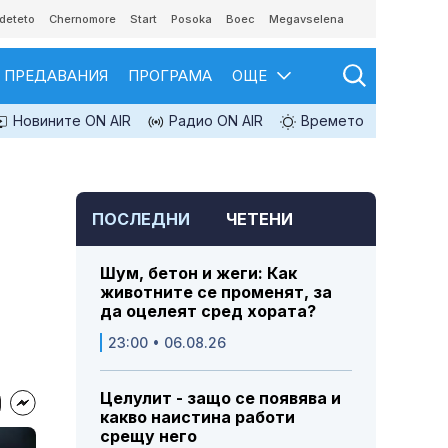
deteto
Chernomore
Start
Posoka
Boec
Megavselena
ПРЕДАВАНИЯ
ПРОГРАМА
ОЩЕ
Новините ON AIR
Радио ON AIR
Времето
ПОСЛЕДНИ
ЧЕТЕНИ
Шум, бетон и жеги: Как
животните се променят, за
да оцелеят сред хората?
23:00 • 06.08.26
Целулит - защо се появява и
какво наистина работи
срещу него