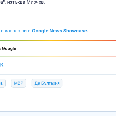
а", изтъква Мирчев.
Как войните 
Иран и Украйн
превърнаха в
енергиен шок
 в канала ни в
Google News Showcase.
Меган Маркъл
бански в басе
ЧРД
 Google
УК
ев
МВР
Да България