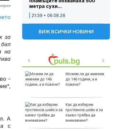
пламъците обхванаха 500
метра сухи...
онтрол
21:39 • 06.08.26
нето
ВИЖ ВСИЧКИ НОВИНИ
к за
 бил
а на
тива
 Пратиха
Можем ли да живеем
во -
ката”
до 146 години, а и
 облечен
повече?
ие",
ЕО 16+)
Z-10 за
Как да изберем
протеинов шейк и за
какво трябва да
л. А
тренират
внимаваме?
та с