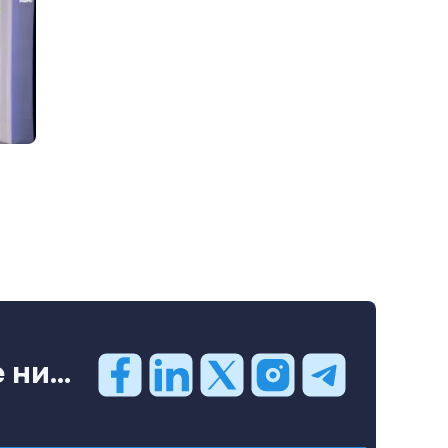
ни...