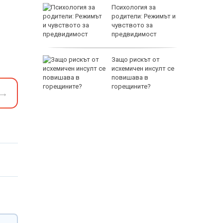
между
Психология за
а се
родители: Режимът и
 един
чувството за
предвидимост
 по
Защо рискът от
йна за
исхемичен инсулт се
повишава в
горещините?
→