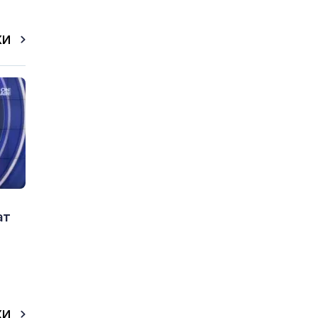
КИ
ат
КИ