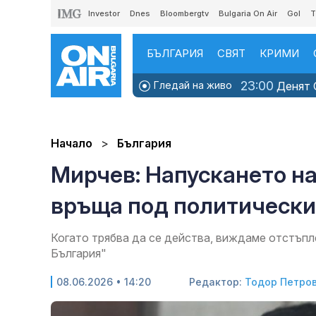
Investor
Dnes
Bloombergtv
Bulgaria On Air
Gol
T
БЪЛГАРИЯ
СВЯТ
КРИМИ
23:00
Гледай на живо
Денят O
Начало
България
Мирчев: Напускането на
връща под политически
Когато трябва да се действа, виждаме отстъпл
България"
08.06.2026 • 14:20
Редактор:
Тодор Петро