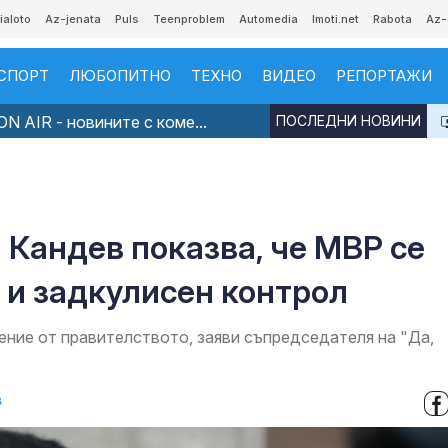
ialoto
Az-jenata
Puls
Teenproblem
Automedia
Imoti.net
Rabota
Az-
СПОРТ
ЛЮБОПИТНО
ТЕХНО
ВИДЕО
РЕПОРТАЖИ
N AIR - новините с коме...
ПОСЛЕДНИ НОВИНИ
 Кандев показва, че МВР се
 и задкулисен контрол
ение от правителството, заяви съпредседателя на "Да,
в