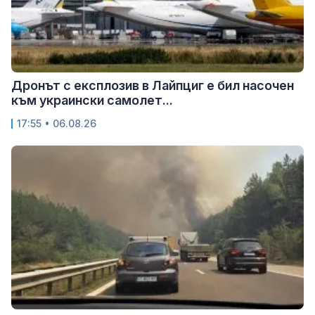
Дронът с експлозив в Лайпциг е бил насочен
към украински самолет...
17:55 • 06.08.26