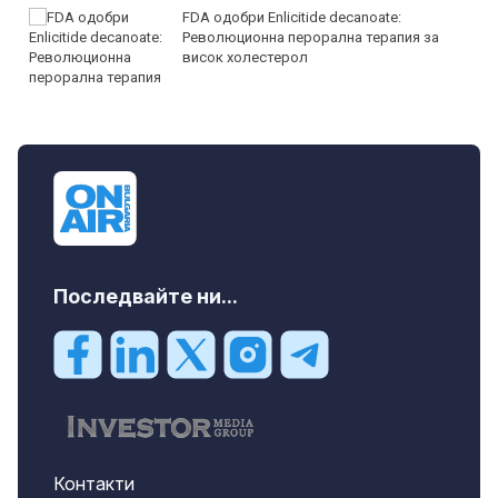
FDA одобри Еnlicitide decanoate:
Революционна перорална терапия за
висок холестерол
Последвайте ни...
Контакти