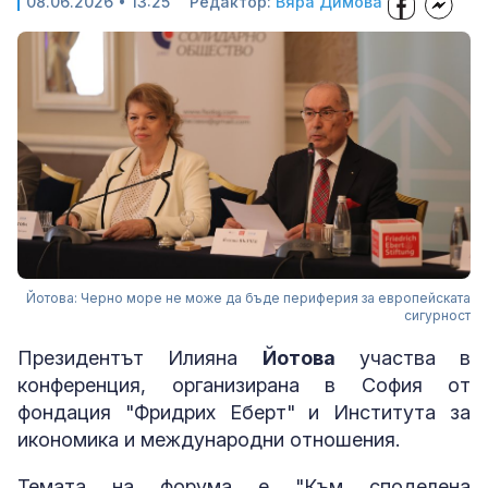
08.06.2026 • 13:25
Редактор:
Вяра Димова
Йотова: Черно море не може да бъде периферия за европейската
сигурност
Президентът Илияна
Йотова
участва в
конференция, организирана в София от
фондация "Фридрих Еберт" и Института за
икономика и международни отношения.
Темата на форума е "Към споделена