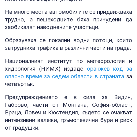
На много места автомобилите се придвижваха
трудно, а пешеходците бяха принудени да
заобикалят наводнените участъци.
Образуваха се локални водни потоци, които
затрудниха трафика в различни части на града.
Националният институт по метеорология и
хидрология (НИМХ) издаде
оранжев код за
опасно време за седем области в страната
за
четвъртък.
Предупреждението е в сила за Видин,
Габрово, части от Монтана, София-област,
Враца, Ловеч и Кюстендил, където се очакват
интензивни валежи, гръмотевични бури и риск
от градушки.