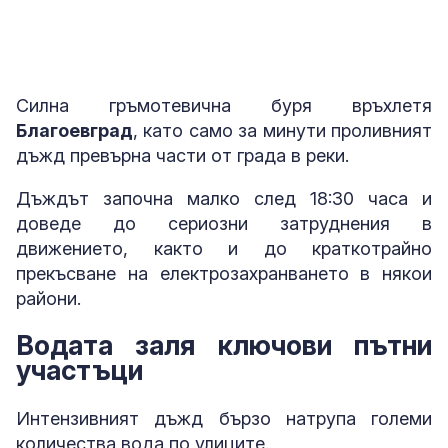
Силна гръмотевична буря връхлетя
Благоевград
, като само за минути проливният
дъжд превърна части от града в реки.
Дъждът започна малко след 18:30 часа и
доведе до сериозни затруднения в
движението, както и до краткотрайно
прекъсване на електрозахранването в някои
райони.
Водата заля ключови пътни
участъци
Интензивният дъжд бързо натрупа големи
количества вода по улиците.