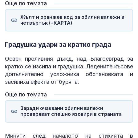
Още по темата
Жълт и оранжев код за обилни валежи в
четвъртък (+КАРТА)
Градушка удари за кратко града
Освен проливния дъжд, над Благоевград за
кратко се изсипа и градушка. Ледените късове
допълнително усложниха обстановката и
засилиха ефекта от бурята.
Още по темата
Заради очаквани обилни валежи
проверяват спешно язовири в страната
Минути след началото на стихията в