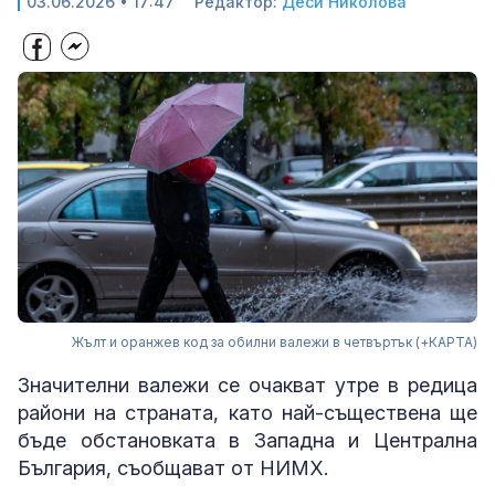
03.06.2026 • 17:47
Редактор:
Деси Николова
Жълт и оранжев код за обилни валежи в четвъртък (+КАРТА)
Значителни валежи се очакват утре в редица
райони на страната, като най-съществена ще
бъде обстановката в Западна и Централна
България, съобщават от НИМХ.