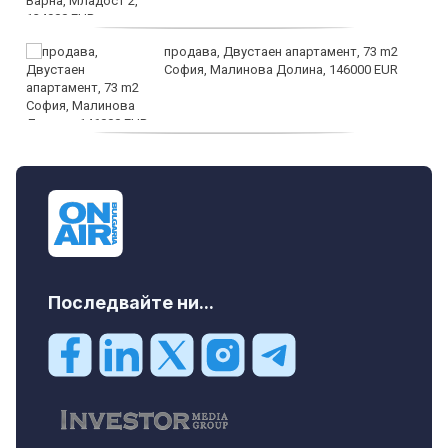
продава, Двустаен апартамент, 73 m2
София, Малинова Долина, 146000 EUR
дава под наем, Офис, 100 m2 София,
Център, 800 EUR
Последвайте ни...