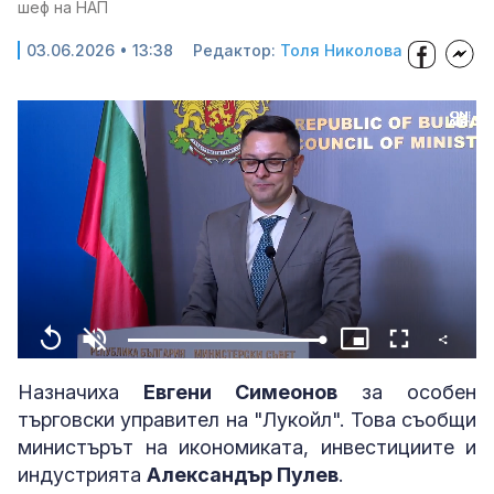
шеф на НАП
03.06.2026 • 13:38
Редактор:
Толя Николова
Share
Loaded
:
Replay
Unmute
Picture-
Fullscreen
100.00%
in-
Picture
Назначиха
Евгени Симеонов
за особен
търговски управител на "Лукойл". Това съобщи
министърът на икономиката, инвестициите и
индустрията
Александър Пулев
.