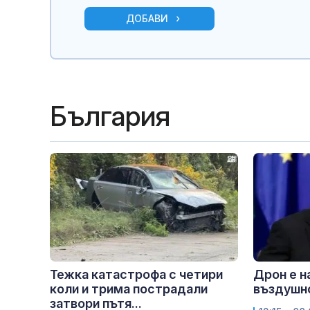
ДОБАВИ
България
Тежка катастрофа с четири
Дрон е н
коли и трима пострадали
въздушн
затвори пътя...