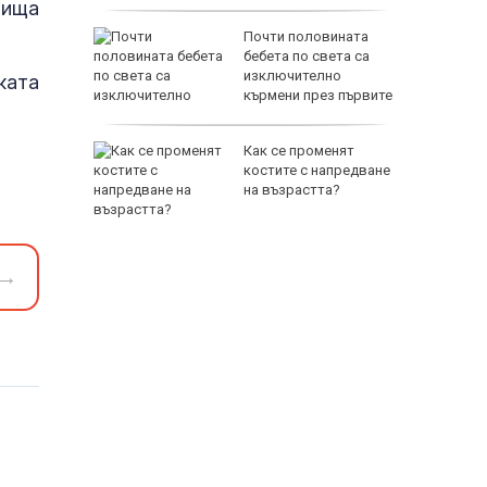
тища
нерия в
Почти половината
я край в
бебета по света са
краински
изключително
ката
ве
кърмени през първите
шест месеца
он нахлу
Как се променят
костите с напредване
на възрастта?
→