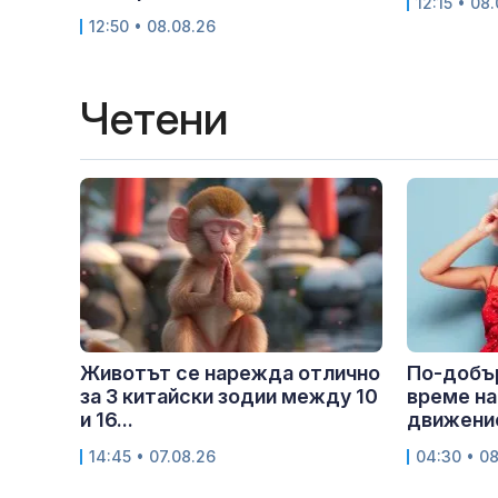
12:15 • 08
12:50 • 08.08.26
Четени
Животът се нарежда отлично
По-добър
за 3 китайски зодии между 10
време на
и 16...
движение
14:45 • 07.08.26
04:30 • 0