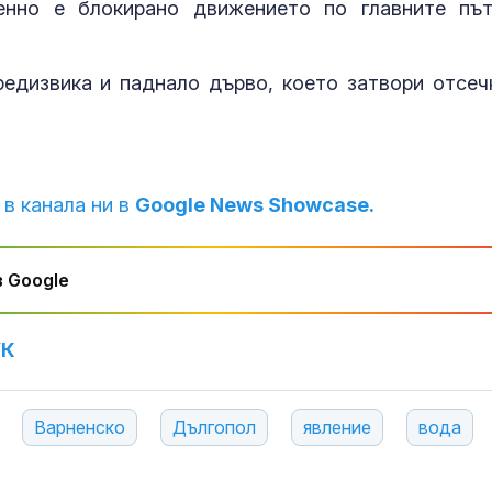
енно е блокирано движението по главните пъ
Пожар в рафи
Краснодарски
Русия след у
едизвика и паднало дърво, което затвори отсеч
удар с дроно
Инцидент: Др
и се взриви в
българското
 в канала ни в
Google News Showcase.
въздушно
пространство
 Google
УК
Варненско
Дългопол
явление
вода