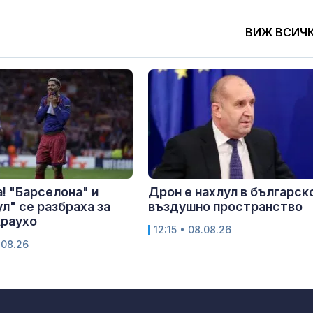
ВИЖ ВСИЧ
! "Барселона" и
Дрон е нахлул в българск
л" се разбраха за
въздушно пространство
Араухо
12:15 • 08.08.26
.08.26