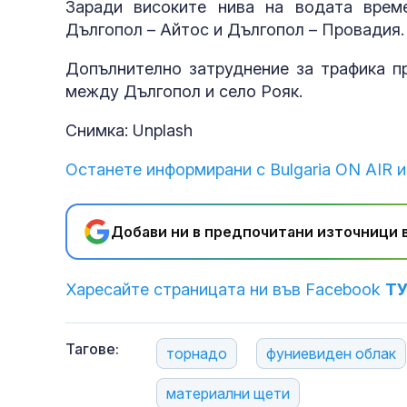
Заради високите нива на водата врем
Дългопол – Айтос и Дългопол – Провадия.
Допълнително затруднение за трафика пр
между Дългопол и село Рояк.
Снимка: Unplash
Останете информирани с Bulgaria ON AIR и
Добави ни в предпочитани източници в
Харесайте страницата ни във Facebook
Т
Тагове:
торнадо
фуниевиден облак
материални щети