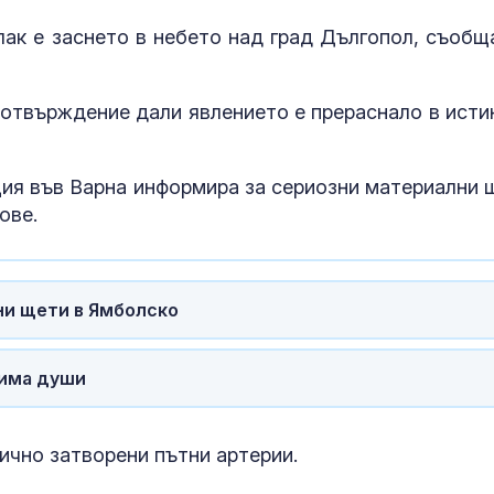
ак е заснето в небето над град Дългопол, съобщ
отвърждение дали явлението е прераснало в исти
я във Варна информира за сериозни материални 
ове.
Министърът н
ни щети в Ямболско
отбраната: О
усилихме
наблюденията
тима души
въздушното пространство
ФИФА и Инфа
отрекоха връ
ично затворени пътни артерии.
между него и
служителка н