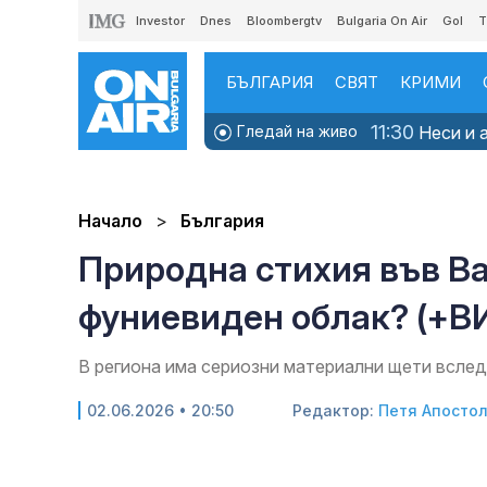
Investor
Dnes
Bloombergtv
Bulgaria On Air
Gol
T
БЪЛГАРИЯ
СВЯТ
КРИМИ
11:30
Гледай на живо
Неси и а
Начало
България
Природна стихия във Ва
фуниевиден облак? (+В
В региона има сериозни материални щети всле
02.06.2026 • 20:50
Редактор:
Петя Апосто