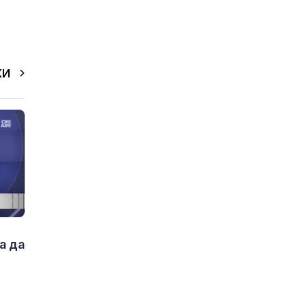
КИ
а да