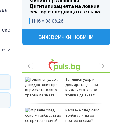
Министър Абровски:
Дигитализацията на ловния
ават
сектор е следващата стъпка
11:16 • 08.08.26
нско
ВИЖ ВСИЧКИ НОВИНИ
щети
а
Топлинен удар и
т 31 юли
дехидратация при
кърмачета: какво
 върху
трябва да знаят
родителите
нтино
Кървене след секс –
зка
трябва ли да се
 бивша
притесняваме?
а УЕФА