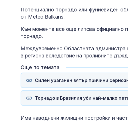
Потенциално торнадо или фуниевиден обл
от Meteo Balkans.
Към момента все още липсва официално п
торнадо.
Междувременно Областната администраци
в региона вследствие на проливните дъжд
Още по темата
Силен ураганен вятър причини сериоз
Торнадо в Бразилия уби най-малко пе
Има наводнени жилищни постройки и част