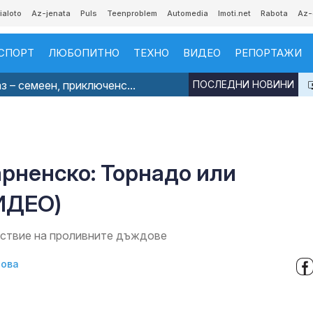
ialoto
Az-jenata
Puls
Teenproblem
Automedia
Imoti.net
Rabota
Az-
СПОРТ
ЛЮБОПИТНО
ТЕХНО
ВИДЕО
РЕПОРТАЖИ
з – семеен, приключенс...
ПОСЛЕДНИ НОВИНИ
рненско: Торнадо или
ИДЕО)
дствие на проливните дъждове
лова