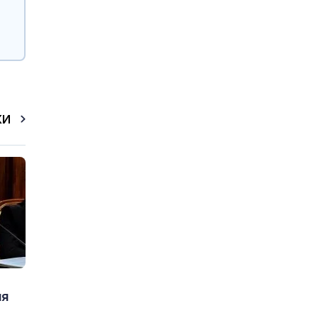
КИ
ия