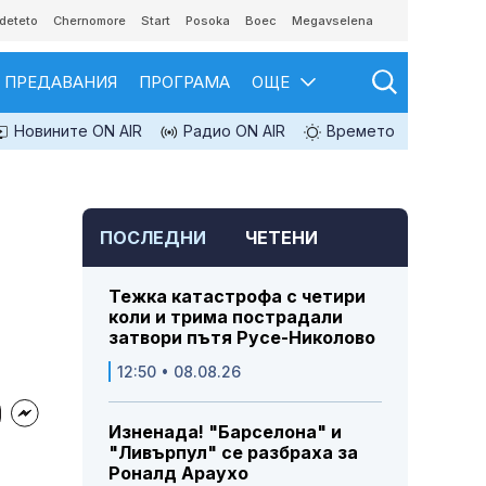
deteto
Chernomore
Start
Posoka
Boec
Megavselena
ПРЕДАВАНИЯ
ПРОГРАМА
ОЩЕ
Новините ON AIR
Радио ON AIR
Времето
ПОСЛЕДНИ
ЧЕТЕНИ
Тежка катастрофа с четири
коли и трима пострадали
затвори пътя Русе-Николово
12:50 • 08.08.26
Изненада! "Барселона" и
"Ливърпул" се разбраха за
Роналд Араухо