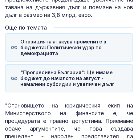
тавана на държавния дълг и поемане на нов
дълг в размер на 3,8 млрд. евро.
Още по темата
Опозицията атакува промените в
бюджета: Политически удар по
демокрацията
"Прогресивна България": Ще имаме
бюджет до началото на август -
намалени субсидии и увеличен дълг
"Становището на юридическия екип на
Министерството на финансите е, че
процедурата е правно допустима. Приемаме
обаче аргументите, че това създава
прецедент - народен представител да