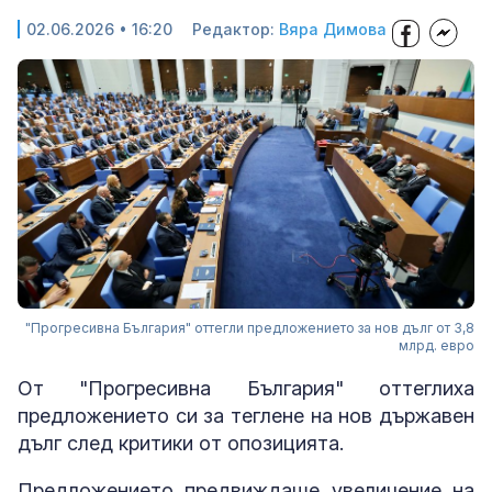
02.06.2026 • 16:20
Редактор:
Вяра Димова
"Прогресивна България" оттегли предложението за нов дълг от 3,8
млрд. евро
От "Прогресивна България" оттеглиха
предложението си за теглене на нов държавен
дълг след критики от опозицията.
Предложението предвиждаше увеличение на