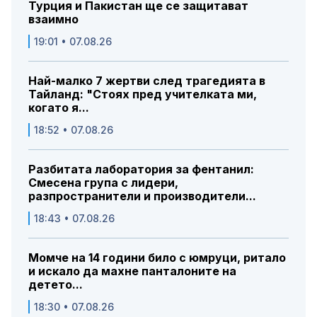
Турция и Пакистан ще се защитават
взаимно
19:01 • 07.08.26
Най-малко 7 жертви след трагедията в
Тайланд: "Стоях пред учителката ми,
когато я...
18:52 • 07.08.26
Разбитата лаборатория за фентанил:
Смесена група с лидери,
разпространители и производители...
18:43 • 07.08.26
Момче на 14 години било с юмруци, ритало
и искало да махне панталоните на
детето...
18:30 • 07.08.26