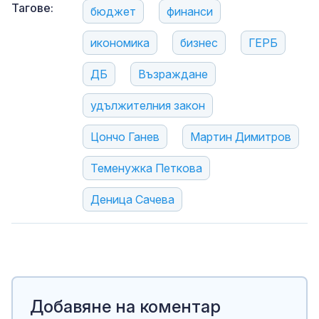
Тагове:
бюджет
финанси
икономика
бизнес
ГЕРБ
ДБ
Възраждане
удължителния закон
Цончо Ганев
Мартин Димитров
Теменужка Петкова
Деница Сачева
Добавяне на коментар