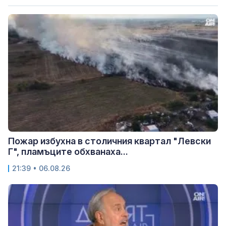
Пожар избухна в столичния квартал "Левски
Г", пламъците обхванаха...
21:39 • 06.08.26