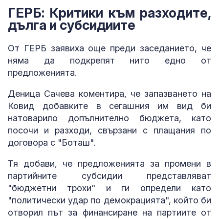
ГЕРБ: Критики към разходите,
дълга и субсидиите
От ГЕРБ заявиха още преди заседанието, че
няма да подкрепят нито едно от
предложенията.
Деница Сачева коментира, че запазването на
Ковид добавките в сегашния им вид би
натоварило допълнително бюджета, като
посочи и разходи, свързани с плащания по
договора с "Боташ".
Тя добави, че предложенията за промени в
партийните субсидии представляват
"бюджетни трохи" и ги определи като
"политически удар по демокрацията", който би
отворил път за финансиране на партиите от