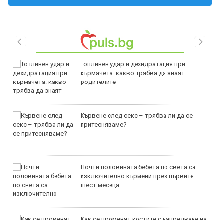
Топлинен удар и дехидратация при
кърмачета: какво трябва да знаят
родителите
Кървене след секс – трябва ли да се
притесняваме?
Почти половината бебета по света са
изключително кърмени през първите
шест месеца
Как се променят костите с напредване на