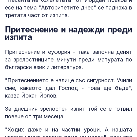
есе на тема "Авторитетите днес" се паднаха в
третата част от изпита.
Притеснение и надежди преди
изпита
Притеснение и еуфория - така започна денят
за зрелостниците минути преди матурата по
български език и литература.
"Притеснението е налице със сигурност. Учили
сме, каквото дал Господ - това ще бъде",
казва Йохан Йолов.
За днешния зрелостен изпит той се е готвил
повече от три месеца.
"Ходих даже и на частни уроци. А нашата