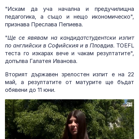
"Искам да уча начална и предучилищна
педагогика, а също и нещо икономическо",
признава Преслава Пепиева.
"
Ще се явявам на кандидатстудентски изпит
по английски в Софийския и в Пловдив.
TOEFL
теста го изкарах вече и чакам резултатите",
допълва Галатея Иванова.
Вторият държавен зрелостен изпит е на 22
май, а резултатите от матурите ще бъдат
обявени до 11 юни.