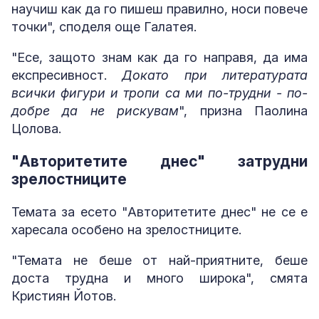
научиш как да го пишеш правилно, носи повече
точки", споделя още Галатея.
"Есе, защото знам как да го направя, да има
експресивност.
Докато при литературата
всички фигури и тропи са ми по-трудни - по-
добре да не рискувам
", призна Паолина
Цолова.
"Авторитетите днес" затрудни
зрелостниците
Темата за есето "Авторитетите днес" не се е
харесала особено на зрелостниците.
"Темата не беше от най-приятните, беше
доста трудна и много широка", смята
Кристиян Йотов.