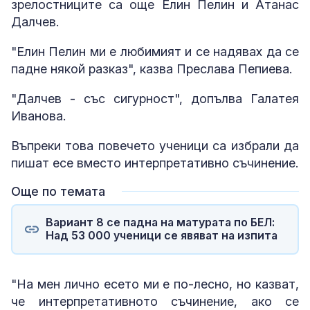
зрелостниците са още Елин Пелин и Атанас
Далчев.
"Елин Пелин ми е любимият и се надявах да се
падне някой разказ", казва Преслава Пепиева.
"Далчев - със сигурност", допълва Галатея
Иванова.
Въпреки това повечето ученици са избрали да
пишат есе вместо интерпретативно съчинение.
Още по темата
Вариант 8 се падна на матурата по БЕЛ:
Над 53 000 ученици се явяват на изпита
"На мен лично есето ми е по-лесно, но казват,
че интерпретативното съчинение, ако се