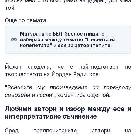
класна много голямо рамо ни удари", допълва
той.
Още по темата
Матурата по БЕЛ: Зрелостниците
избираха между тема по "Песента на
колелетата" и есе за авторитетите
Йохан споделя, че е най-подготвен по
творчеството на Йордан Радичков.
"
Всичките му произведения са горе-долу
свързани и лесни
", коментира още той.
Любими автори и избор между есе и
интерпретативно съчинение
Сред предпочитаните автори на