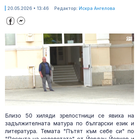
20.05.2026 • 13:46
Редактор:
Искра Ангелова
Loaded
:
Unmute
45.89%
Близо 50 хиляди зрелостници се явиха на
задължителната матура по български език и
литература. Темата "Пътят към себе си" по
"Песента на колелетата" от Йордан Йовков и