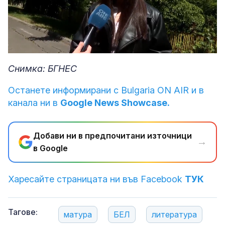
Loaded
:
Unmute
59.29%
Снимка: БГНЕС
Останете информирани с Bulgaria ON AIR и в
канала ни в
Google News Showcase.
Добави ни в предпочитани източници
→
в Google
Харесайте страницата ни във Facebook
ТУК
Тагове:
матура
БЕЛ
литература