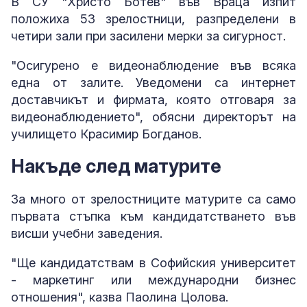
В СУ "Христо Ботев" във Враца изпит
положиха 53 зрелостници, разпределени в
четири зали при засилени мерки за сигурност.
"Осигурено е видеонаблюдение във всяка
една от залите. Уведомени са интернет
доставчикът и фирмата, която отговаря за
видеонаблюдението", обясни директорът на
училището Красимир Богданов.
Накъде след матурите
За много от зрелостниците матурите са само
първата стъпка към кандидатстването във
висши учебни заведения.
"Ще кандидатствам в Софийския университет
- маркетинг или международни бизнес
отношения", казва Паолина Цолова.