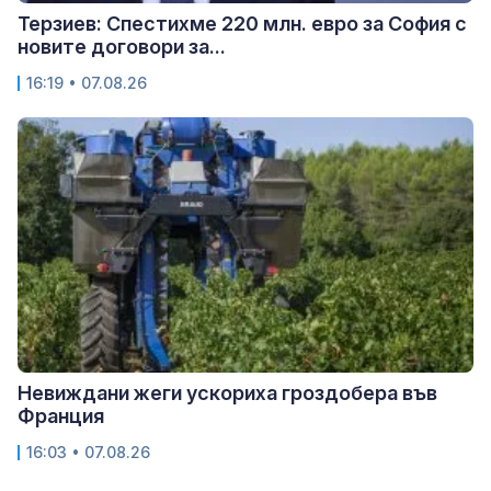
Терзиев: Спестихме 220 млн. евро за София с
новите договори за...
16:19 • 07.08.26
Невиждани жеги ускориха гроздобера във
Франция
16:03 • 07.08.26