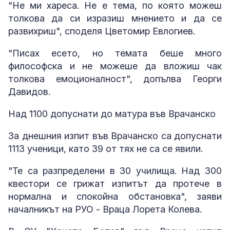
"Не ми хареса. Не е тема, по която можеш
толкова да си изразиш мнението и да се
развихриш", споделя Цветомир Евлогиев.
"Писах есето, но темата беше много
философска и не можеше да вложиш чак
толкова емоционалност", допълва Георги
Давидов.
Над 1100 допуснати до матура във Врачанско
За днешния изпит във Врачанско са допуснати
1113 ученици, като 39 от тях не са се явили.
"Те са разпределени в 30 училища. Над 300
квестори се грижат изпитът да протече в
нормална и спокойна обстановка", заяви
началникът на РУО - Враца Лорета Колева.