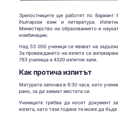
Зрелостниците ще работят по Вариант 8
български език и литература. Изпит
Министерство на образованието и наука
комбинации.
Над 53 000 ученици се явяват на задълж
За провеждането на изпита са ангажирани
783 училища и 4320 изпитни зали.
Как протича изпитът
Матурата започва в 8:30 часа, като учен
рано, за да заемат местата си.
Учениците трябва да носят документ з
изпита, като тази година тя може да бъде