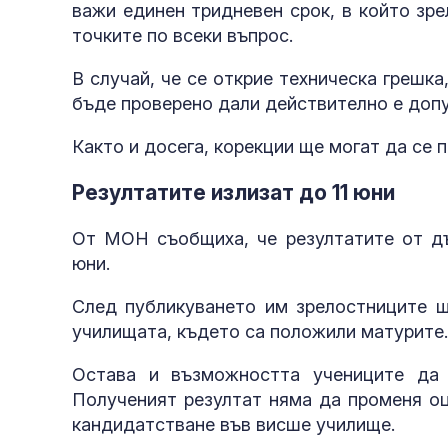
важи единен тридневен срок, в който зр
точките по всеки въпрос.
В случай, че се открие техническа грешк
бъде проверено дали действително е допу
Както и досега, корекции ще могат да се 
Резултатите излизат до 11 юни
От МОН съобщиха, че резултатите от дъ
юни.
След публикуването им зрелостниците щ
училищата, където са положили матурите.
Остава и възможността учениците да 
Полученият резултат няма да променя оц
кандидатстване във висше училище.