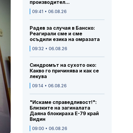
производител...
09:41 • 06.08.26
Радев за случая в Банско:
Реагирали сме и сме
осъдили езика на омразата
09:32 • 06.08.26
Синдромът на сухото око:
Какво го причинява и как се
лекува
09:14 • 06.08.26
"Искаме справедливост!":
Близките на загиналата
Даяна блокираха Е-79 край
Видин
09:00 • 06.08.26