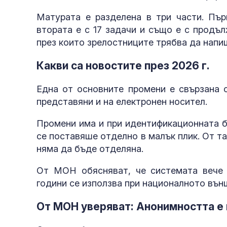
Матурата е разделена в три части. Пъ
втората е с 17 задачи и също е с продъл
през които зрелостниците трябва да напи
Какви са новостите през 2026 г.
Една от основните промени е свързана 
представяни и на електронен носител.
Промени има и при идентификационната б
се поставяше отделно в малък плик. От та
няма да бъде отделяна.
От МОН обясняват, че системата вече 
години се използва при националното външ
От МОН уверяват: Анонимността е