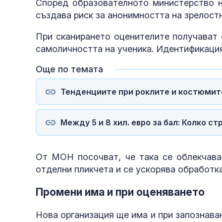
Според образователното министерство н
създава риск за анонимността на зрелост
При сканирането оценителите получават 
самоличността на ученика. Идентификация
Още по темата
Тенденциите при роклите и костюмите
Между 5 и 8 хил. евро за бал: Колко с
От МОН посочват, че така се облекчава
отделни пликчета и се ускорява обработка
Промени има и при оценяването
Нова организация ще има и при запознава