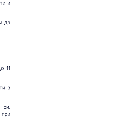
ти и
и да
о 11
ти в
 си.
 при