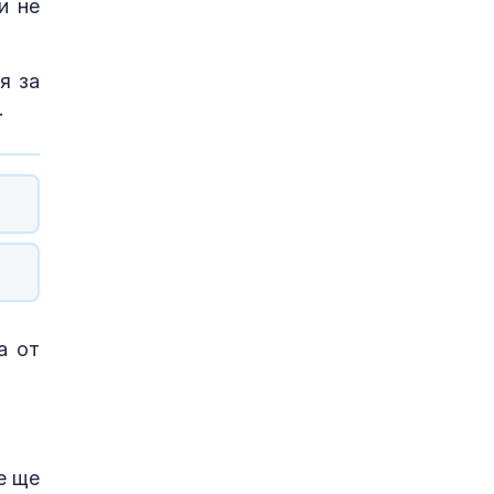
и не
я за
.
а от
е ще