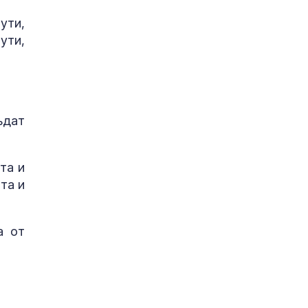
ути,
ути,
ъдат
та и
та и
а от