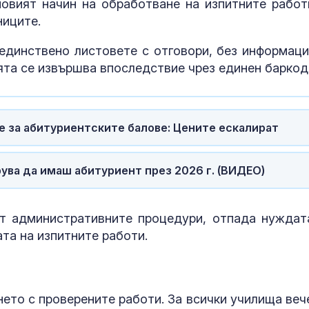
овият начин на обработване на изпитните работ
ниците.
единствено листовете с отговори, без информаци
та се извършва впоследствие чрез единен баркод
 за абитуриентските балове: Цените ескалират
трува да имаш абитуриент през 2026 г. (ВИДЕО)
т административните процедури, отпада нуждат
та на изпитните работи.
нето с проверените работи. За всички училища веч