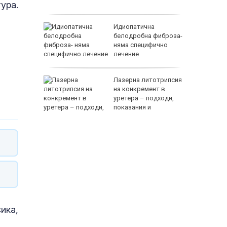
расизъм
ура.
ала
Идиопатична
екордьор
белодробна фиброза-
няма специфично
лечение
 - нов
Лазерна литотрипсия
и дом с
на конкремент в
уретера – подходи,
 от
показания и
противопоказания
118000 
ика,