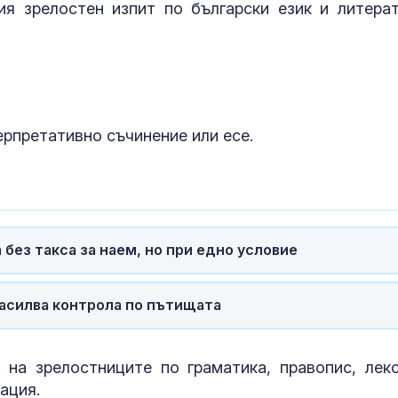
ксенофобия, 
 зрелостен изпит по български език и литерат
и антисемитизъм
Автомагистр
“Марица” е р
по ПТП-та
ерпретативно съчинение или есе.
Август у дома
облик за всек
актуални
предложения
HomeMax
без такса за наем, но при едно условие
асилва контрола по пътищата
на зрелостниците по граматика, правопис, лекс
ация.