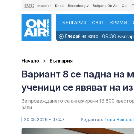
Investor
Dnes
Bloombergtv
Bulgaria On Air
Gol
T
БЪЛГАРИЯ
СВЯТ
КРИМИ
09:30
Гледай на живо
Българи
Начало
България
Вариант 8 се падна на 
ученици се явяват на и
За провеждането са ангажирани 13 800 квестор
зали
20.05.2026 • 07:47
Редактор:
Толя Николо