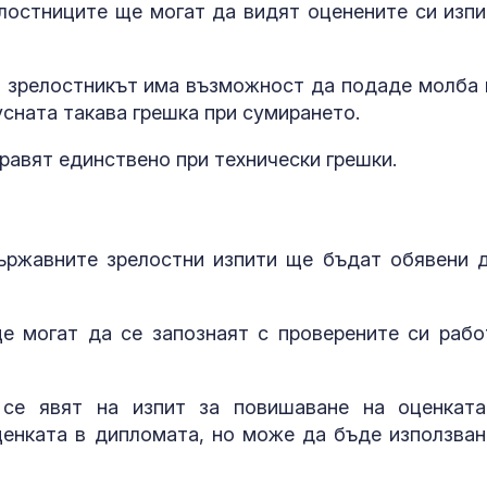
елостниците ще могат да видят оценените си изпи
а, зрелостникът има възможност да подаде молба 
сната такава грешка при сумирането.
правят единствено при технически грешки.
ржавните зрелостни изпити ще бъдат обявени д
е могат да се запознаят с проверените си рабо
се явят на изпит за повишаване на оценката
енката в дипломата, но може да бъде използван