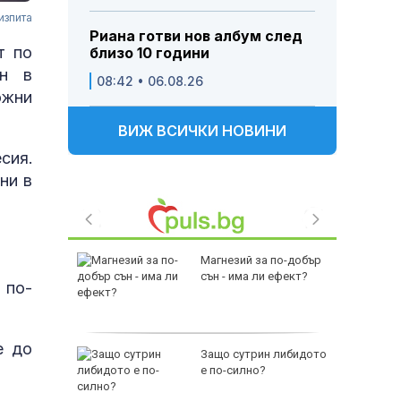
изпита
Риана готви нов албум след
т по
близо 10 години
ин в
08:42 • 06.08.26
ожни
ВИЖ ВСИЧКИ НОВИНИ
сия.
ни в
йни
Магнезий за по-добър
ват
сън - има ли ефект?
 по-
а да се
е до
рските
Защо сутрин либидото
е по-силно?