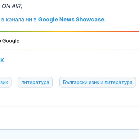
 ON AIR)
 в канала ни в
Google News Showcase.
 Google
УК
език
литература
Български език и литература