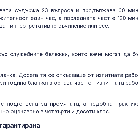
рвата съдържа 23 въпроса и продължава 60 мин
жителност един час, а последната част е 120 мин
шат интерпретативно съчинение или есе.
със служебните бележки, които вече могат да б
ланка. Досега тя се откъсваше от изпитната рабо
зи година бланката остава част от изпитната рабо
е подготвена за промяната, а подобна практик
но оценяване в четвърти и десети клас.
 гарантирана