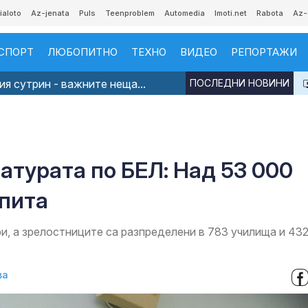
ialoto
Az-jenata
Puls
Teenproblem
Automedia
Imoti.net
Rabota
Az-
СПОРТ
ЛЮБОПИТНО
ТЕХНО
ВИДЕО
РЕПОРТАЖИ
я сутрин - важните неща...
ПОСЛЕДНИ НОВИНИ
матурата по БЕЛ: Над 53 000
зпита
и, а зрелостниците са разпределени в 783 училища и 43
ва