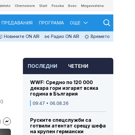
deteto
Chernomore
Start
Posoka
Boec
Megavselena
ПРЕДАВАНИЯ
ПРОГРАМА
ОЩЕ
Новините ON AIR
Радио ON AIR
Времето
ПОСЛЕДНИ
ЧЕТЕНИ
WWF: Средно по 120 000
декара гори изгарят всяка
година в България
20
09:47 • 06.08.26
Руските спецслужби са
готвили атентат срещу шефа
на крупен германски