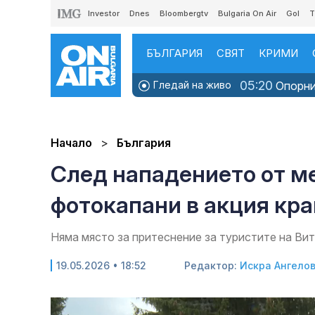
Investor
Dnes
Bloombergtv
Bulgaria On Air
Gol
T
БЪЛГАРИЯ
СВЯТ
КРИМИ
05:20
Гледай на живо
Опорни 
Начало
България
След нападението от ме
фотокапани в акция кр
Няма място за притеснение за туристите на Ви
19.05.2026 • 18:52
Редактор:
Искра Ангело