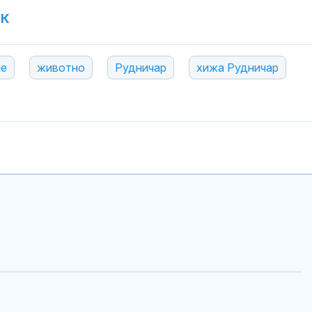
УК
ие
животно
Рудничар
хижа Рудничар