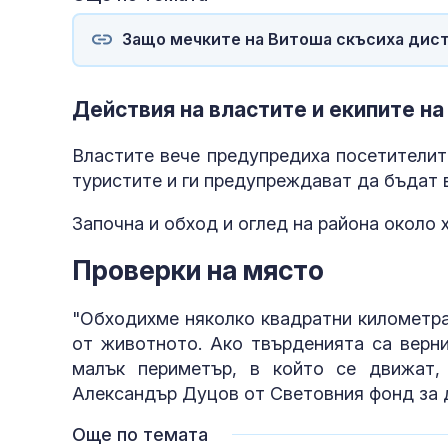
Защо мечките на Витоша скъсиха дист
Действия на властите и екипите на
Властите вече предупредиха посетителит
туристите и ги предупреждават да бъдат 
Започна и обход и оглед на района около 
Проверки на място
"Обходихме няколко квадратни километра
от животното. Ако твърденията са верни
малък периметър, в който се движат,
Александър Дуцов от Световния фонд за д
Още по темата