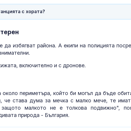
анцията с хората?
 терен
е да избягват района. А екипи на полицията поср
внимателни.
хижата, включително и с дронове.
 около периметъра, който би могъл да бъде обит
, че става дума за мечка с малко мече, те имат
 защото малкото не е толкова подвижно", по
ивата природа - България.