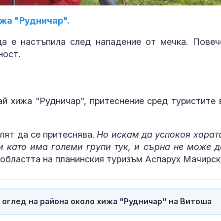
жа "Рудничар".
а е настъпила след нападение от мечка. Повеч
ност.
ай хижа "Рудничар", притеснение сред туристите 
Днес се прощаваме с
Можем ли да
журналиста и писател
до 146 години,
лят да се притеснява.
Но искам да успокоя хората
Димитър Шумналиев
повече?
 като има големи групи тук, и сърна не може д
 областта на планинския туризъм Аспарух Мачирск
Искандер и С-400
Как да избер
срещу изчерпваща се
протеинов ше
ПВО: Ново
какво трябва
предизвикателство за
внимаваме?
 оглед на района около хижа "Рудничар" на Витоша
За наказание: Пратиха
Психология з