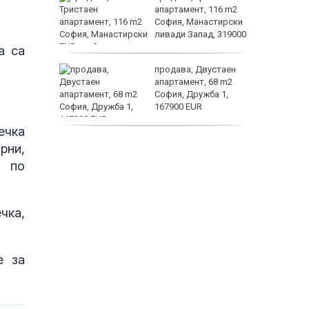
жимът и
апартамент, 116 m2
София, Манастирски
т
ливади Запад, 319000
EUR
заболяв
а са
от
продава, Двустаен
султ се
апартамент, 68 m2
София, Дружба 1,
167900 EUR
пеперуд
ечка
дава под наем,
рни,
Двустаен апартамент,
а по
70 m2 София,
Манастирски Ливади,
800 EUR
чка,
е за