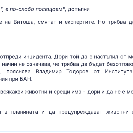
в “месомелачката”
родители: Ре
р", е по-слабо посещаем
", допълни
руски войник облечен
чувството за
в рокля (ВИДЕО 16+)
предвидимос
е на Витоша, смятат и експертите. Но трябва д
Китай тества Z-10 за
Защо рискът 
опасни мисии:
исхемичен ин
щурмовите
повишава в
хеликоптери тренират
горещините?
адара
 отпреди инцидента. Дори той да е настъпил от м
 начин не означава, че трябва да бъдат безотгово
", пояснява Владимир Тодоров от Институт
ния при БАН.
всякакви животни и срещи има - дори и да не е ме
и в планината и да предупреждават животнит