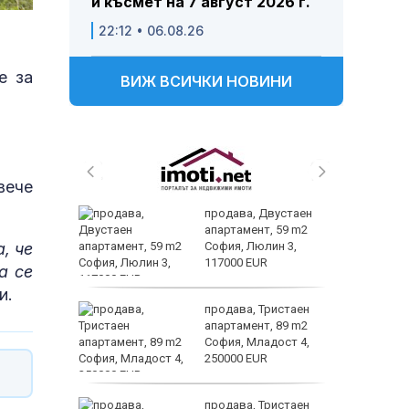
и късмет на 7 август 2026 г.
22:12 • 06.08.26
е за
ВИЖ ВСИЧКИ НОВИНИ
вече
 живеем
продава, Двустаен
 а и
апартамент, 59 m2
, че
София, Люлин 3,
117000 EUR
а се
и.
ем
продава, Тристаен
йк и за
апартамент, 89 m2
 да
София, Младост 4,
250000 EUR
а
продава, Тристаен