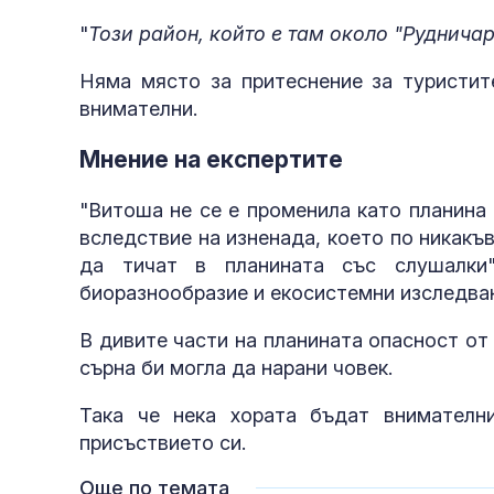
"
Този район, който е там около "Руднича
Няма място за притеснение за туристит
внимателни.
Мнение на експертите
полети под р
"Витоша не се е променила като планина
вследствие на изненада, което по никакъв
да тичат в планината със слушалки
биоразнообразие и екосистемни изследва
В дивите части на планината опасност от 
сърна би могла да нарани човек.
Така че нека хората бъдат внимателн
присъствието си.
Още по темата