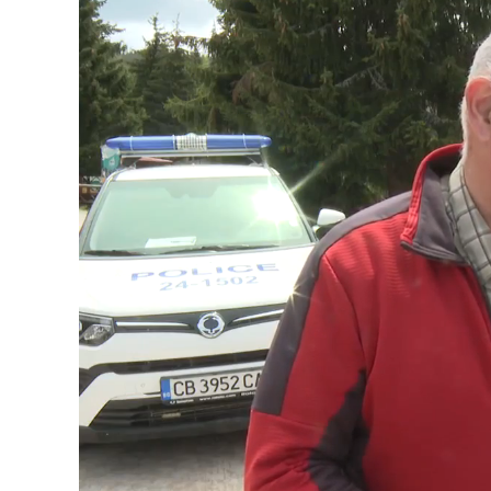
Loaded
:
Unmute