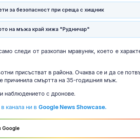
ети за безопасност при среща с хищник
ото на мъжа край хижа "Рудничар"
само следи от разкопан мравуняк, което е характ
вотни присъстват в района. Очаква се и да се потв
 е причинила смъртта на 35-годишния мъж.
и наблюдението с дронове.
 в канала ни в
Google News Showcase.
 Google