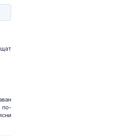
ещат
аван
 по-
ясни