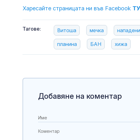
Харесайте страницата ни във Facebook
Т
Тагове:
Витоша
мечка
нападен
планина
БАН
хижа
Добавяне на коментар