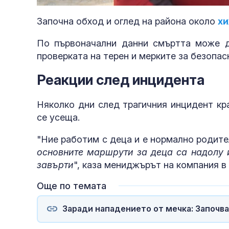
44.26%
Започна обход и оглед на района около
хи
По първоначални данни смъртта може д
проверката на терен и мерките за безопас
Реакции след инцидента
Няколко дни след трагичния инцидент кр
се усеща.
"Ние работим с деца и е нормално родите
основните маршрути за деца са надолу и
завърти
", каза мениджърът на компания в
Още по темата
Заради нападението от мечка: Започва
Украйна