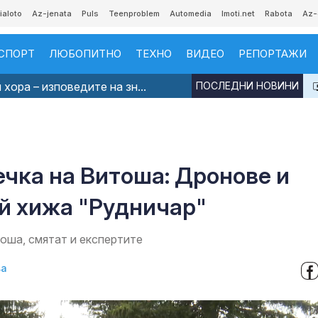
ialoto
Az-jenata
Puls
Teenproblem
Automedia
Imoti.net
Rabota
Az-
СПОРТ
ЛЮБОПИТНО
ТЕХНО
ВИДЕО
РЕПОРТАЖИ
хора – изповедите на зн...
ПОСЛЕДНИ НОВИНИ
чка на Витоша: Дронове и
ай хижа "Рудничар"
тоша, смятат и експертите
ва