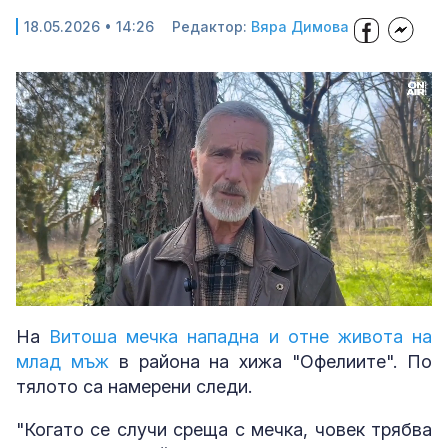
18.05.2026 • 14:26
Редактор:
Вяра Димова
Loaded
:
Unmute
100.00%
На
Витоша мечка нападна и отне живота на
млад мъж
в района на хижа "Офелиите". По
тялото са намерени следи.
"Когато се случи среща с мечка, човек трябва